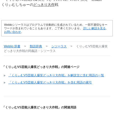
くりぃむしちゅーの
どっきり
大作
戦
Weblioシソーラスはプログラムで自動的に生成されているため、一部不適切なキー
ワードが含まれていることもあります。ご了承くださいませ。
詳しい解説を見る
。
お問い合わせ
。
Weblio 辞書
>
類語辞典
>
シソーラス
>
くりぃむVS芸能人爆笑
どっきり大作戦
の同義語・シソーラス
「くりぃむVS芸能人爆笑どっきり大作戦」の関連ページ
「くりぃむVS芸能人爆笑どっきり大作戦」を解説文に含む用語の一覧
「くりぃむVS芸能人爆笑どっきり大作戦」を含む用語の索引
「くりぃむVS芸能人爆笑どっきり大作戦」の関連用語