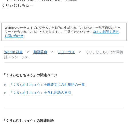
くりぃむしちゅー
Weblioシソーラスはプログラムで自動的に生成されているため、一部不適切なキー
ワードが含まれていることもあります。ご了承くださいませ。
詳しい解説を見る
。
お問い合わせ
。
Weblio 辞書
>
類語辞典
>
シソーラス
>
くりぃむしちゅう
の同義
語・シソーラス
「くりぃむしちゅう」の関連ページ
「くりぃむしちゅう」を解説文に含む用語の一覧
「くりぃむしちゅう」を含む用語の索引
「くりぃむしちゅう」の関連用語