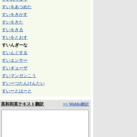
すいをあつめた
すいをきかす
すいをきた
すいをきる
すいをとおす
すいんぎーな
すいんぐする
すいエンサー
すいギョーザ
すいマンガンこう
すいーつたんけんたい
すいーとはーと
英和和英テキスト翻訳
>> Weblio翻訳