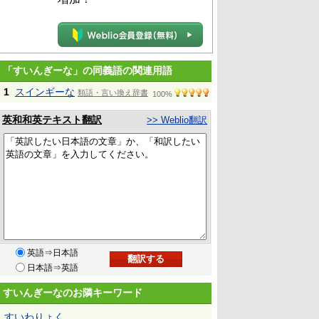
「すいんぎーな」の同義語の関連用語
1
スインギーな
類語・言い換え辞書
100%
英和和英テキスト翻訳
>> Weblio翻訳
英語⇒日本語
日本語⇒英語
すいんぎーなのお隣キーワード
すいわりょく