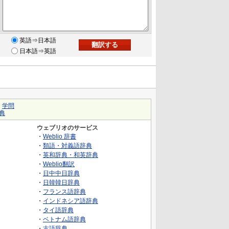
英語⇒日本語
日本語⇒英語
｜
学問
典
ウェブリオのサービス
・
Weblio 辞書
・
類語・対義語辞典
・
英和辞典・和英辞典
・
Weblio翻訳
・
日中中日辞典
・
日韓韓日辞典
・
フランス語辞典
・
インドネシア語辞典
・
タイ語辞典
・
ベトナム語辞典
・
古語辞典