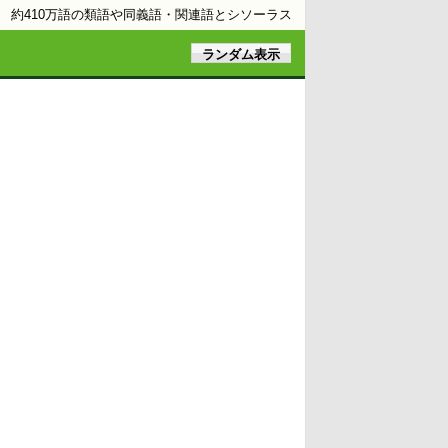
約410万語の類語や同義語・関連語とシソーラス