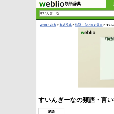
類語辞典
Weblio 辞書
>
類語辞典
>
類語・言い換え辞書
>
すい
すいんぎーなの類語・言い
類語