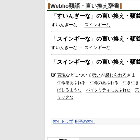
Weblio類語・言い換え辞書
「
すいんぎーな
」の言い換え・類
すいんぎーな ・
スインギーな
「
スインギーな
」の言い換え・類
すいんぎーな ・ スインギーな
「
スインギーな
」の言い換え・類
表現
などについて
勢い
が
感じられる
さま
生命感あふれる
生命力あふれる
生き生き
ばしるような
バイタリティにあふれた
荒
ミックな
索引トップ
用語の索引