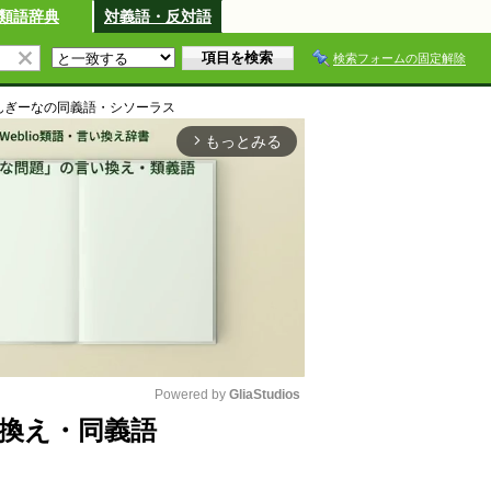
類語辞典
対義語・反対語
検索フォームの固定解除
んぎーな
の同義語・シソーラス
もっとみる
arrow_forward_ios
Powered by 
GliaStudios
換え・同義語
M
u