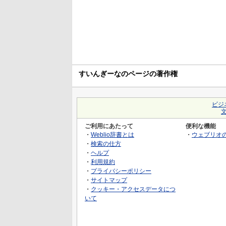
すいんぎーなのページの著作権
ビジ
ご利用にあたって
便利な機能
・
Weblio辞書とは
・
ウェブリオ
・
検索の仕方
・
ヘルプ
・
利用規約
・
プライバシーポリシー
・
サイトマップ
・
クッキー・アクセスデータにつ
いて