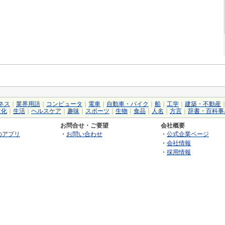
ネス
｜
業界用語
｜
コンピュータ
｜
電車
｜
自動車・バイク
｜
船
｜
工学
｜
建築・不動産
文化
｜
生活
｜
ヘルスケア
｜
趣味
｜
スポーツ
｜
生物
｜
食品
｜
人名
｜
方言
｜
辞書・百科事
お問合せ・ご要望
会社概要
のアプリ
・
お問い合わせ
・
公式企業ページ
・
会社情報
・
採用情報