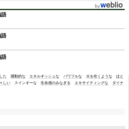
t
義語
e
義語
義語
した
躍動的な
エネルギッシュな
パワフルな
火を吹くような
ほと
々しい
スインギーな
生命感のみなぎる
エキサイティングな
ダイナ