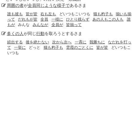
周囲の者
が
全員
同じような
様子で
あるさま
誰も彼も
皆が皆
右も左も
どいつもこいつも
猫も杓子も
揃いも揃
って
だれもが皆
全員
一様に
ひとり残らず
あの人もこの人も
誰
もが
みんな
みんなが
全員が
皆揃って
多くの人
が同じ
行動
を取ろうとするさま
続出する
後を絶たない
次から次へ
一斉に
我勝ちに
なだれを打っ
て
一挙に
どっと
猫も杓子も
雲霞のごとくに
皆が皆
どいつもこ
いつも