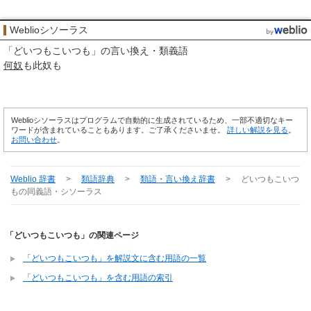
Weblioシソーラス
「
どいつもこいつも
」の言い換え・類義語
何奴
も此奴も
Weblioシソーラスはプログラムで自動的に生成されているため、一部不適切なキー
ワードが含まれていることもあります。ご了承くださいませ。
詳しい解説を見る
。
お問い合わせ
。
Weblio 辞書
>
類語辞典
>
類語・言い換え辞書
>
どいつもこいつ
も
の同義語・シソーラス
「どいつもこいつも」の関連ページ
「どいつもこいつも」を解説文に含む用語の一覧
「どいつもこいつも」を含む用語の索引