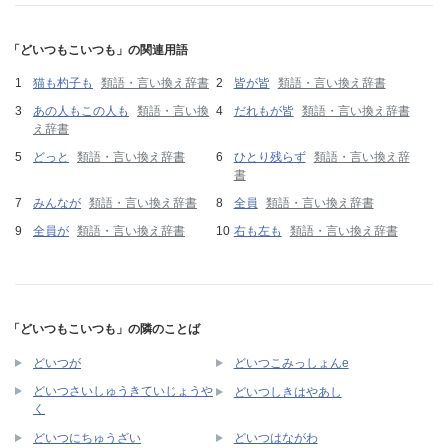
「どいつもこいつも」の関連用語
猫も杓子も
類語・言い換え辞書
皆が皆
類語・言い換え辞書
あの人もこの人も
類語・言い換
だれもが皆
類語・言い換え辞書
え辞書
どっと
類語・言い換え辞書
ひとり残らず
類語・言い換え辞
書
みんなが
類語・言い換え辞書
全員
類語・言い換え辞書
全員が
類語・言い換え辞書
右も左も
類語・言い換え辞書
「どいつもこいつも」の隣のことば
どいつが
どいつこみっしょんe
どいつさいしゅうきていじょうや
どいつしきはやあし
く
どいつにちゅうざい
どいつはながわ