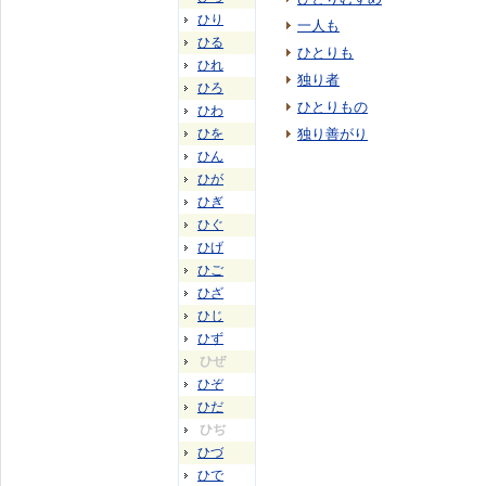
ひり
一人も
ひる
ひとりも
ひれ
独り者
ひろ
ひとりもの
ひわ
ひを
独り善がり
ひん
ひが
ひぎ
ひぐ
ひげ
ひご
ひざ
ひじ
ひず
ひぜ
ひぞ
ひだ
ひぢ
ひづ
ひで