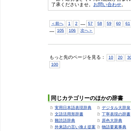
了承くださいませ。
お問い合わせ
。
...
.
＜前へ
1
2
57
58
59
60
61
...
.
105
106
次へ＞
もっと先のページを見る：
10
20
3
100
同じカテゴリーのほかの辞書
実用日本語表現辞典
デジタル大辞泉
文語活用形辞書
丁寧表現の辞書
難読語辞典
原色大辞典
外来語の言い換え提案
物語要素事典