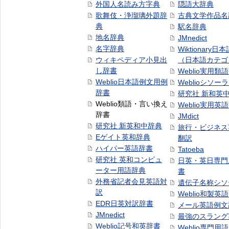
外国人名読み方字典
隠語大辞典
歌舞伎・浄瑠璃外題辞
古典文学作品名
典
駅名辞典
地名辞典
JMnedict
名字辞典
Wiktionary日
ウィキペディア小見出
（日本語カテゴ
し辞書
Weblio実用類
Weblio日本語例文用例
Weblioシソー
辞書
研究社 新和英
Weblio類語・言い換え
Weblio実用英
辞書
JMdict
研究社 新英和中辞典
旅行・ビジネス
Eゲイト英和辞典
翻訳
ハイパー英語辞書
Tatoeba
研究社 英和コンピュ
日英・英日専門
ーター用語辞典
書
外務省記者会見英語対
遺伝子名称シソ
訳
Weblio和製英
EDR日英対訳辞書
メール英語例文
JMnedict
最強のスラング
Weblio記号和英辞書
Weblio専門用