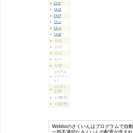
ひど
ひば
ひび
ひぶ
ひべ
ひぼ
ひぱ
ひぴ
ひぷ
ひぺ
ひぽ
ひ(アル
ファベッ
ト)
ひ(タイ
文字)
ひ(数字)
ひ(記号)
Weblioのさくいんはプログラムで
一部不適切なさくいんの配置が含まれ