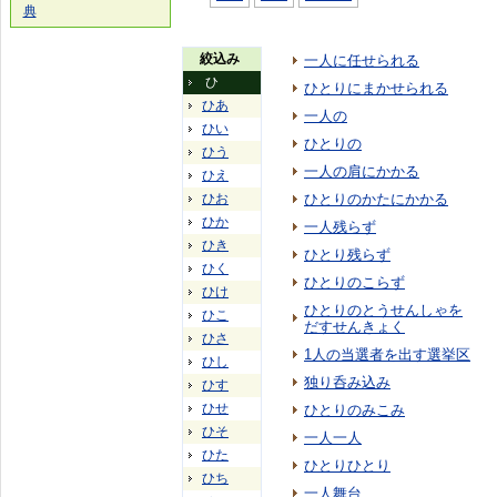
典
絞込み
一人に任せられる
ひ
ひとりにまかせられる
ひあ
一人の
ひい
ひとりの
ひう
一人の肩にかかる
ひえ
ひお
ひとりのかたにかかる
ひか
一人残らず
ひき
ひとり残らず
ひく
ひとりのこらず
ひけ
ひとりのとうせんしゃを
ひこ
だすせんきょく
ひさ
1人の当選者を出す選挙区
ひし
独り呑み込み
ひす
ひせ
ひとりのみこみ
ひそ
一人一人
ひた
ひとりひとり
ひち
一人舞台