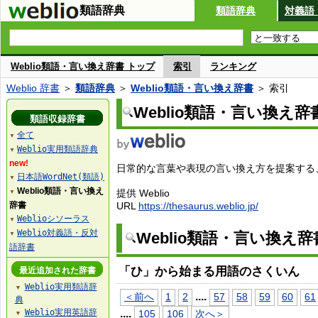
類語辞典
類語辞典
対義語
Weblio類語・言い換え辞書 トップ
索引
ランキング
Weblio 辞書
＞
類語辞典
＞
Weblio類語・言い換え辞書
＞ 索引
Weblio類語・言い換え辞
類語収録辞書
全て
▼
Weblio実用類語辞典
▼
new!
日常的な言葉や表現の言い換え方を提案する、W
日本語WordNet(類語)
▼
Weblio類語・言い換え
提供 Weblio
▼
辞書
URL
https://thesaurus.weblio.jp/
Weblioシソーラス
▼
Weblio対義語・反対
Weblio類語・言い換え
▼
語辞書
「ひ」から始まる用語のさくいん
最近追加された辞書
Weblio実用類語辞
▼
...
.
＜前へ
1
2
57
58
59
60
61
典
Weblio実用英語辞
...
.
105
106
次へ＞
▼