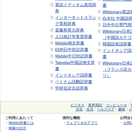
英語イディオム表現辞
書
典
Wiktionary英語
インターネットスラン
白水社 中国語
グ英和辞典
日中中日専門用
斎藤和英大辞典
Wiktionary日
人口統計学英英辞書
（中国語カテゴ
Weblio例文辞書
韓国語単語辞書
EDR日中対訳辞書
インドネシア語
Weblio中日対訳辞書
書
Tatoeba中国語例文辞
Wiktionary日
書
（フランス語カ
インドネシア語辞書
リ）
ベトナム語翻訳辞書
学研全訳古語辞典
ビジネス
｜
業界用語
｜
コンピュータ
｜
文化
｜
生活
｜
ヘルスケア
｜
趣味
｜
ご利用にあたって
便利な機能
お問合
・
Weblio辞書とは
・
ウェブリオのアプリ
・
お問
・
検索の仕方