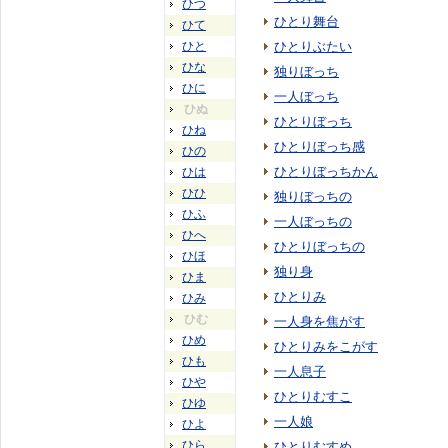
ひつ
ひとり舞台
ひて
ひと
ひとりぶたい
ひな
独りぼっち
ひに
一人ぼっち
ひぬ
ひとりぼっち
ひね
ひとりぼっち感
ひの
ひとりぼっちかん
ひは
ひひ
独りぼっちの
ひふ
一人ぼっちの
ひへ
ひとりぼっちの
ひほ
独り身
ひま
ひとりみ
ひみ
ひむ
一人身を焦がす
ひめ
ひとりみをこがす
ひも
一人息子
ひや
ひとりむすこ
ひゆ
一人娘
ひよ
ひら
ひとりむすめ