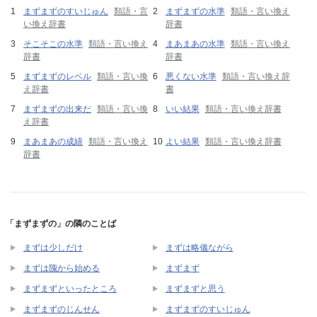
まずまずのすいじゅん
類語・言
まずまずの水準
類語・言い換え
い換え辞書
辞書
そこそこの水準
類語・言い換え
まあまあの水準
類語・言い換え
辞書
辞書
まずまずのレベル
類語・言い換
悪くない水準
類語・言い換え辞
え辞書
書
まずまずの出来だ
類語・言い換
いい結果
類語・言い換え辞書
え辞書
まあまあの成績
類語・言い換え
よい結果
類語・言い換え辞書
辞書
「まずまずの」の隣のことば
まずは少しだけ
まずは略儀ながら
まずは隗から始める
まずまず
まずまずといったところ
まずまずと思う
まずまずのじんせん
まずまずのすいじゅん