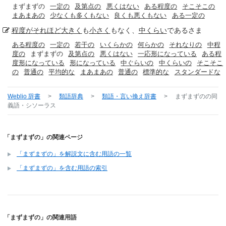
まずまずの
一定の
及第点の
悪くはない
ある程度の
そこそこの
まあまあの
少なくも多くもない
良くも悪くもない
ある一定の
程度が
それほど
大きく
も
小さく
もなく、
中くらい
であるさま
ある程度の
一定の
若干の
いくらかの
何らかの
それなりの
中程
度の
まずまずの
及第点の
悪くはない
一応形になっている
ある程
度形になっている
形になっている
中ぐらいの
中くらいの
そこそこ
の
普通の
平均的な
まあまあの
普通の
標準的な
スタンダードな
Weblio 辞書
>
類語辞典
>
類語・言い換え辞書
>
まずまずの
の同
義語・シソーラス
「まずまずの」の関連ページ
「まずまずの」を解説文に含む用語の一覧
「まずまずの」を含む用語の索引
「まずまずの」の関連用語