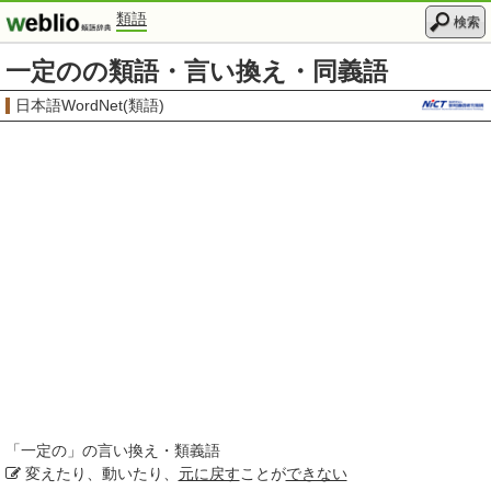
類語
検索
一定のの類語・言い換え・同義語
日本語WordNet(類語)
「
一定の
」の言い換え・類義語
変えたり、動いたり、
元に戻す
ことが
できない