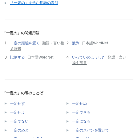
「一定の」を含む用語の索引
「一定の」の関連用語
一定の距離を置く
類語・言い換
数列
日本語WordNet
え辞書
比例する
日本語WordNet
いっていのほうしき
類語・言い
換え辞書
「一定の」の隣のことば
一定せず
一定せぬ
一定せよ
一定できる
一定でない
一定になる
一定のめど
一定のスパンを置いて