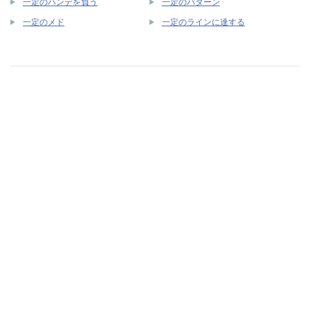
一定のハンデを負う
一定のパターン
一定のメド
一定のラインに達する