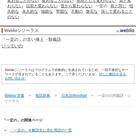
変わることがない
変わることのない
依然として変わらない
前と変
わらない
以前と変わらない
昔から変わらない
一定の
前と同じ
恒
久的な
永久的な
強固な
堅固な
不動の
盤石な
決して変わること
のない
Weblioシソーラス
「
一定の
」の言い換え・類義語
いっていの
Weblioシソーラスはプログラムで自動的に生成されているため、一部不適切なキー
ワードが含まれていることもあります。ご了承くださいませ。
詳しい解説を見る
。
お問い合わせ
。
Weblio 辞書
>
類語辞典
>
日本語WordNet
>
一定の
の同義語・シ
ソーラス
「一定の」の関連ページ
「一定の」を解説文に含む用語の一覧