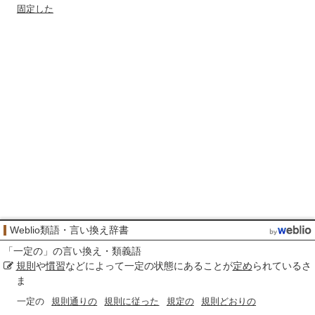
固定した
Weblio類語・言い換え辞書
「
一定の
」の言い換え・類義語
規則
や
慣習
などによって一定の状態にあることが
定め
られているさ
ま
一定の
規則通りの
規則に従った
規定の
規則どおりの