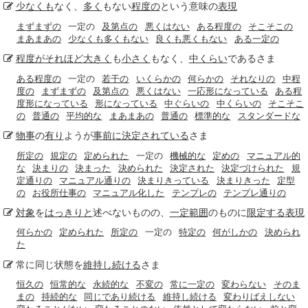
少なくも
なく、
多く
もない
程度の
という意味の
表現
まずまずの
一定の
及第点の
悪くはない
ある程度の
そこそこの
まあまあの
少なくも多くもない
良くも悪くもない
ある一定の
程度が
それほど
大きく
も
小さく
もなく、
中くらい
であるさま
ある程度の
一定の
若干の
いくらかの
何らかの
それなりの
中程
度の
まずまずの
及第点の
悪くはない
一応形になっている
ある程
度形になっている
形になっている
中ぐらいの
中くらいの
そこそこ
の
普通の
平均的な
まあまあの
普通の
標準的な
スタンダードな
物事
の
有り
ようが
事前に
決定
されている
さま
所定の
規定の
定められた
一定の
機械的な
定めの
マニュアル的
な
決まりの
決まった
決められた
決定された
決定づけられた
規
定通りの
マニュアル通りの
決まりきっている
決まりきった
定型
の
お役所仕事の
マニュアル化した
テンプレの
テンプレ通りの
対象
を
はっきりと
述べないものの、
一定範囲
のものに
限定する
表現
何らかの
定められた
所定の
一定の
特定の
何がしかの
決められ
た
常に同じ状態を
維持し続ける
さま
恒久の
恒常的な
永続的な
不変の
常に一定の
変わらない
そのま
まの
持続的な
同じであり続ける
維持し続ける
変わりばえしない