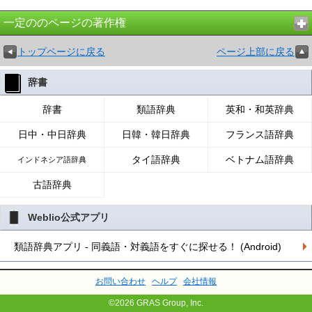
一定ののページの著作権
トップページに戻る
ページ上部に戻る
辞書
辞書
類語辞典
英和・和英辞典
日中・中日辞典
日韓・韓日辞典
フランス語辞典
タイ語辞典
ベトナム語辞典
インドネシア語辞典
古語辞典
Weblio公式アプリ
類語辞典アプリ - 同義語・対義語をすぐに探せる！ (Android)
お問い合わせ
ヘルプ
会社情報
©2026 GRAS Group, Inc.