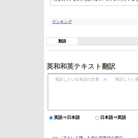
ランキング
類語
英和和英テキスト翻訳
英語⇒日本語
日本語⇒英語
>>
「アキレス腱」を含む同義語の索引