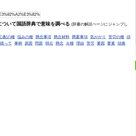
について国語辞典で意味を調べる
(辞書の解説ページにジャンプし
心配の種
悩みの種
懸念事項
懸念材料
懸案事項
気がかり
苦労の種
頭
残って
事柄
原因
問題
弱点
懸念
火種
理由
苦労
要因
要素
頭痛