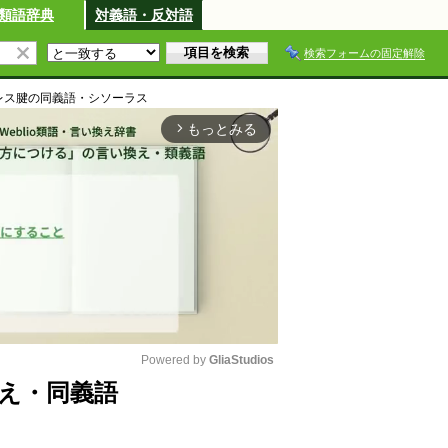
類語辞典
対義語・反対語
検索フォームの固定解除
レス腱
の同義語・シソーラス
もっとみる
arrow_forward_ios
Powered by 
GliaStudios
え・同義語
M
u