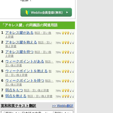
「アキレス腱」の同義語の関連用語
1
アキレス腱がある
類語・言い換
78%
え辞書
2
アキレス腱を抱える
類語・言い
78%
換え辞書
3
アキレス腱を持つ
類語・言い換
78%
え辞書
4
ウィークポイントがある
類語・
78%
言い換え辞書
5
ウィークポイントを抱える
類
78%
語・言い換え辞書
6
ウィークポイントを持つ
類語・
78%
言い換え辞書
7
弱点をもつ
類語・言い換え辞書
78%
8
弱点を抱える
類語・言い換え辞書
78%
英和和英テキスト翻訳
>> Weblio翻訳