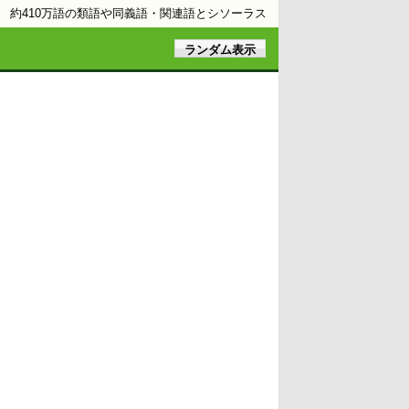
約410万語の類語や同義語・関連語とシソーラス