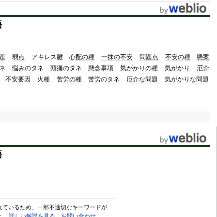
t
語
e
題
弱点
アキレス腱
心配の種
一抹の不安
問題点
不安の種
懸案
ネ
悩みのタネ
頭痛のタネ
懸念事項
気がかりの種
気がかり
厄介
不安要因
火種
苦労の種
苦労のタネ
厄介な問題
気がかりな問題
語
されているため、一部不適切なキーワードが
せ。
詳しい解説を見る
。
お問い合わせ
。