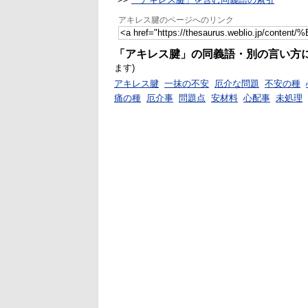
アキレス腱のページへのリンク
「アキレス腱」の同義語・別の言い方
ます)
アキレス腱
一抹の不安
厄介な問題
不安の種
痛の種
厄介事
問題点
安材料
心配事
未処理