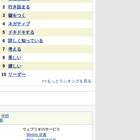
2
行き詰まる
3
嘘をつく
4
ネガティブ
5
ドキドキする
6
詳しく知っている
7
考える
8
美しい
9
嬉しい
10
リーダー
>>もっとランキングを見る
｜
学問
典
ウェブリオのサービス
・
Weblio 辞書