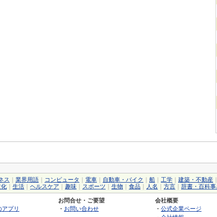
ネス
｜
業界用語
｜
コンピュータ
｜
電車
｜
自動車・バイク
｜
船
｜
工学
｜
建築・不動産
文化
｜
生活
｜
ヘルスケア
｜
趣味
｜
スポーツ
｜
生物
｜
食品
｜
人名
｜
方言
｜
辞書・百科事
お問合せ・ご要望
会社概要
のアプリ
・
お問い合わせ
・
公式企業ページ