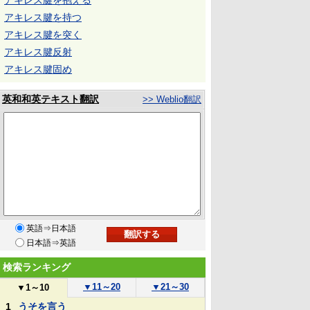
アキレス腱を抱える
アキレス腱を持つ
アキレス腱を突く
アキレス腱反射
アキレス腱固め
英和和英テキスト翻訳
>> Weblio翻訳
英語⇒日本語
日本語⇒英語
検索ランキング
▼
11～20
▼
21～30
▼
1～10
1
うそを言う