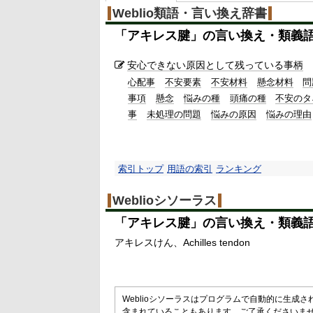
Weblio類語・言い換え辞書
「
アキレス腱
」の言い換え・類義
安心できない
原因として
残っている
事柄
心配事
不安要素
不安材料
懸念材料
問
事項
懸念
悩みの種
頭痛の種
不安のタ
事
未処理の問題
悩みの原因
悩みの理由
索引トップ
用語の索引
ランキング
Weblioシソーラス
「
アキレス腱
」の言い換え・類義
アキレスけん
Achilles tendon
Weblioシソーラスはプログラムで自動的に生成
含まれていることもあります。ご了承くださいま