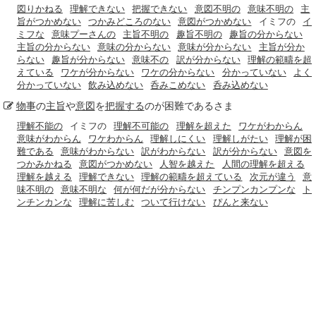
図りかねる
理解できない
把握できない
意図不明の
意味不明の
主
旨がつかめない
つかみどころのない
意図がつかめない
イミフの
イ
ミフな
意味プーさんの
主旨不明の
趣旨不明の
趣旨の分からない
主旨の分からない
意味の分からない
意味が分からない
主旨が分か
らない
趣旨が分からない
意味不の
訳が分からない
理解の範疇を超
えている
ワケが分からない
ワケの分からない
分かっていない
よく
分かっていない
飲み込めない
呑みこめない
呑み込めない
物事
の
主旨
や
意図
を
把握する
のが困難であるさま
理解不能の
イミフの
理解不可能の
理解を超えた
ワケがわからん
意味がわからん
ワケわからん
理解しにくい
理解しがたい
理解が困
難である
意味がわからない
訳がわからない
訳が分からない
意図を
つかみかねる
意図がつかめない
人智を越えた
人間の理解を超える
理解を越える
理解できない
理解の範疇を超えている
次元が違う
意
味不明の
意味不明な
何が何だが分からない
チンプンカンプンな
ト
ンチンカンな
理解に苦しむ
ついて行けない
ぴんと来ない