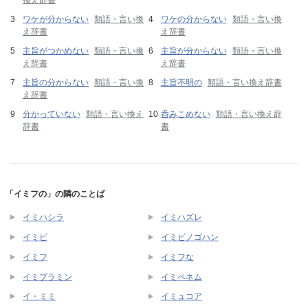
換え辞書
ワケが分からない
類語・言い換
ワケの分からない
類語・言い換
え辞書
え辞書
主旨がつかめない
類語・言い換
主旨が分からない
類語・言い換
え辞書
え辞書
主旨の分からない
類語・言い換
主旨不明の
類語・言い換え辞書
え辞書
分かっていない
類語・言い換え
呑みこめない
類語・言い換え辞
辞書
書
「イミフの」の隣のことば
イミハシラ
イミハズレ
イミビ
イミビノゴハン
イミフ
イミフな
イミプラミン
イミペネム
イ・ミミ
イミュコア