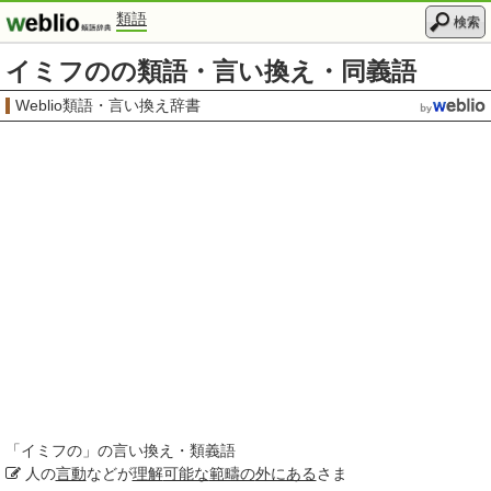
類語
検索
イミフのの類語・言い換え・同義語
Weblio類語・言い換え辞書
「
イミフの
」の言い換え・類義語
人の
言動
などが
理解
可能な
範疇の
外にある
さま