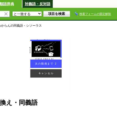
類語辞典
対義語・反対語
検索フォームの固定解除
わからん
の同義語・シソーラス
次の動画まで 2
キャンセル
換え・同義語