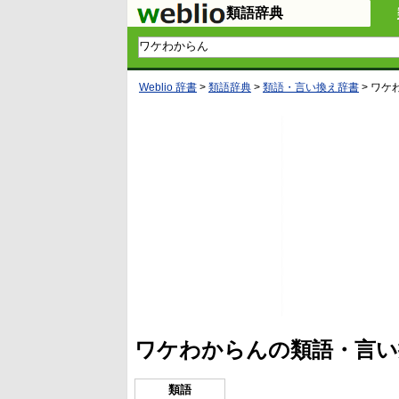
類語辞典
Weblio 辞書
>
類語辞典
>
類語・言い換え辞書
>
ワケ
ワケわからんの類語・言い
類語