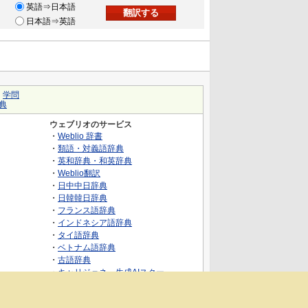
英語⇒日本語
日本語⇒英語
｜
学問
典
ウェブリオのサービス
・
Weblio 辞書
・
類語・対義語辞典
・
英和辞典・和英辞典
・
Weblio翻訳
・
日中中日辞典
・
日韓韓日辞典
・
フランス語辞典
・
インドネシア語辞典
・
タイ語辞典
・
ベトナム語辞典
・
古語辞典
・
キャリジェネ～生成AIスクー
ル・AIスキルでキャリアアップ～