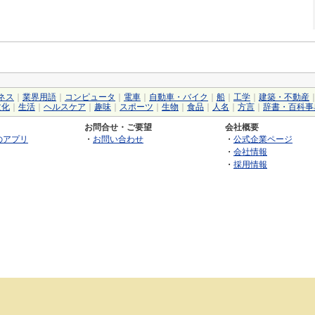
ネス
｜
業界用語
｜
コンピュータ
｜
電車
｜
自動車・バイク
｜
船
｜
工学
｜
建築・不動産
文化
｜
生活
｜
ヘルスケア
｜
趣味
｜
スポーツ
｜
生物
｜
食品
｜
人名
｜
方言
｜
辞書・百科事
お問合せ・ご要望
会社概要
のアプリ
・
お問い合わせ
・
公式企業ページ
・
会社情報
・
採用情報