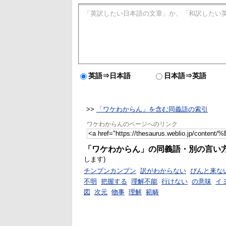
英語⇒日本語
日本語⇒英語
>>
「ワケわからん」を含む同義語の索引
ワケわからんのページへのリンク
「ワケわからん」の同義語・別の言い
します)
チンプンカンプン
訳がわからない
ぴんと来な
不明
把握する
理解不能
行けない
の意味
イ
図
次元
物事
理解
範畴