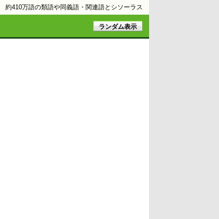
約410万語の類語や同義語・関連語とシソーラス