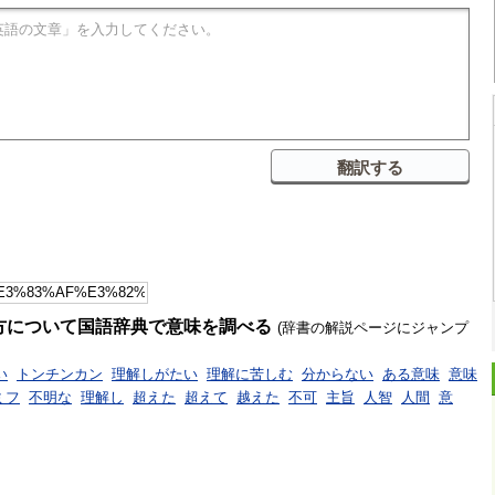
方について国語辞典で意味を調べる
(辞書の解説ページにジャンプ
い
トンチンカン
理解しがたい
理解に苦しむ
分からない
ある意味
意味
ミフ
不明な
理解し
超えた
超えて
越えた
不可
主旨
人智
人間
意