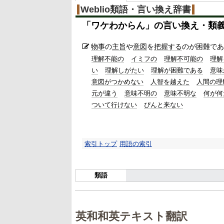
Weblio類語・言い換え辞書
「
ワケわからん
」の言い換え・類
物事
の
主旨
や
意図
を
把握する
のが困難であ
理解不能の
イミフの
理解不可能の
理解
い
理解しがたい
理解が困難である
意味
意図がつかめない
人智を越えた
人間の理
元が違う
意味不明の
意味不明な
何が何
ついて行けない
ぴんと来ない
索引トップ
用語の索引
類語
英和和英テキスト翻訳