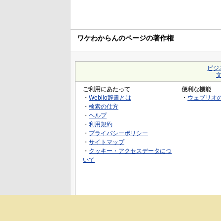
ワケわからんのページの著作権
ビジ
ご利用にあたって
便利な機能
・
Weblio辞書とは
・
ウェブリオ
・
検索の仕方
・
ヘルプ
・
利用規約
・
プライバシーポリシー
・
サイトマップ
・
クッキー・アクセスデータにつ
いて