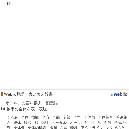
櫂
Weblio類語・言い換え辞書
「
オール
」の言い換え・類義語
物事
の
全体
を表す
表現
ぐるみ
全体
概観
全容
全面
全部
全て
全体図
全体集合
普遍集
合
総体
総和
和
総計
トータル
オール
全
汎
凡
全貌
全体の
姿
全体像
全体の構図
構図
図式
輪郭
アウトライン
大よそのと