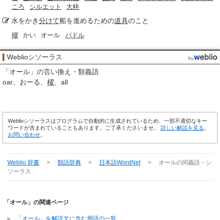
ころ
シルエット
大枠
水をかき
分けて
船を進めるための
道具
のこと
櫂
かい
オール
パドル
Weblioシソーラス
「
オール
」の言い換え・類義語
oar
おーる
櫂
all
Weblioシソーラスはプログラムで自動的に生成されているため、一部不適切なキー
ワードが含まれていることもあります。ご了承くださいませ。
詳しい解説を見る
。
お問い合わせ
。
Weblio 辞書
>
類語辞典
>
日本語WordNet
>
オール
の同義語・シ
ソーラス
「オール」の関連ページ
「オール」を解説文に含む用語の一覧