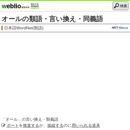
類語
検索
オールの類語・言い換え・同義語
日本語WordNet(類語)
「
オール
」の言い換え・類義語
ボート
を
推進する
か、
操縦する
のに
用いられる
道具