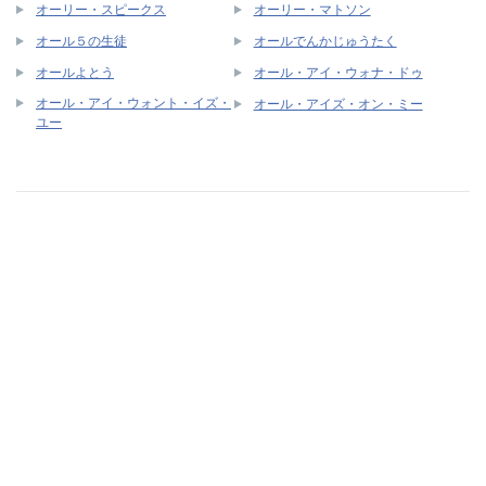
オーリー・スピークス
オーリー・マトソン
オール５の生徒
オールでんかじゅうたく
オールよとう
オール・アイ・ウォナ・ドゥ
オール・アイ・ウォント・イズ・
オール・アイズ・オン・ミー
ユー