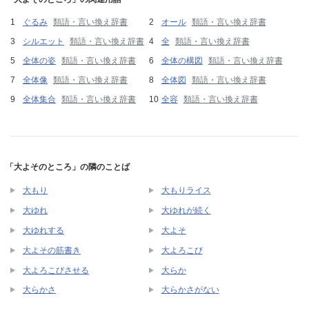
ぐるみ
類語・言い換え辞書
オール
類語・言い換え辞書
シルエット
類語・言い換え辞書
全
類語・言い換え辞書
全体の姿
類語・言い換え辞書
全体の構図
類語・言い換え辞書
全体像
類語・言い換え辞書
全体図
類語・言い換え辞書
全体集合
類語・言い換え辞書
全容
類語・言い換え辞書
「大よそのところ」の隣のことば
大もり
大もりライス
大ゆれ
大ゆれが続く
大ゆれする
大よそ
大よその筋書き
大よろこび
大よろこびさせる
大らか
大らかさ
大らかさがない