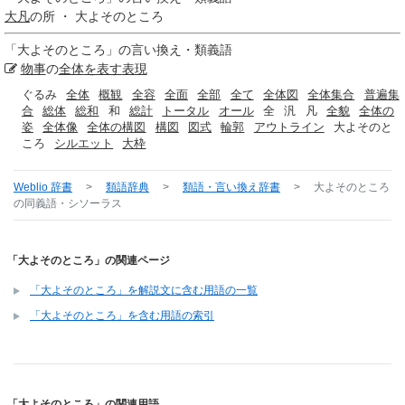
大凡
の所 ・ 大よそのところ
「
大よそのところ
」の言い換え・類義語
物事
の
全体
を表す
表現
ぐるみ
全体
概観
全容
全面
全部
全て
全体図
全体集合
普遍集
合
総体
総和
和
総計
トータル
オール
全
汎
凡
全貌
全体の
姿
全体像
全体の構図
構図
図式
輪郭
アウトライン
大よそのと
ころ
シルエット
大枠
Weblio 辞書
>
類語辞典
>
類語・言い換え辞書
>
大よそのところ
の同義語・シソーラス
「大よそのところ」の関連ページ
「大よそのところ」を解説文に含む用語の一覧
「大よそのところ」を含む用語の索引
「大よそのところ」の関連用語