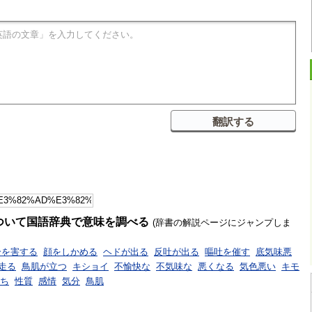
ついて国語辞典で意味を調べる
(辞書の解説ページにジャンプしま
分を害する
顔をしかめる
ヘドが出る
反吐が出る
嘔吐を催す
底気味悪
走る
鳥肌が立つ
キショイ
不愉快な
不気味な
悪くなる
気色悪い
キモ
ち
性質
感情
気分
鳥肌