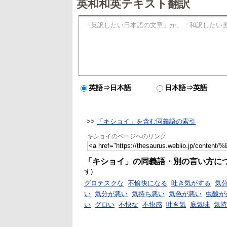
英和和英テキスト翻訳
英語⇒日本語
日本語⇒英語
>>
「キショイ」を含む同義語の索引
キショイのページへのリンク
「キショイ」の同義語・別の言い方に
す)
グロテスクな
不愉快になる
吐き気がする
気
い
気分が悪い
気持ち悪い
気色が悪い
虫酸が
い
グロい
不快な
不快感
吐き気
底気味
気持