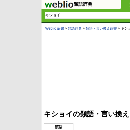
類語辞典
Weblio 辞書
>
類語辞典
>
類語・言い換え辞書
>
キシ
L
/
U
o
n
a
m
d
u
e
t
d
e
:
4
キショイの類語・言い換え
5
.
3
3
類語