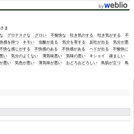
さま
な
グロテスクな
グロい
不愉快な
吐き気のする
吐き気がする
不
快感を持つ
キモい
虫酸が走る
気分を害する
反吐が出る
気分が悪
不快な感じがする
不快感のある
不快感がある
ヘドが出る
不愉快に
悪い
気分のよくない
薄気味悪い
気味の悪い
キショイ
疎ましい
が悪い
気色が悪い
薄気味が悪い
おどろおどろしい
鳥肌が立つ
鳥