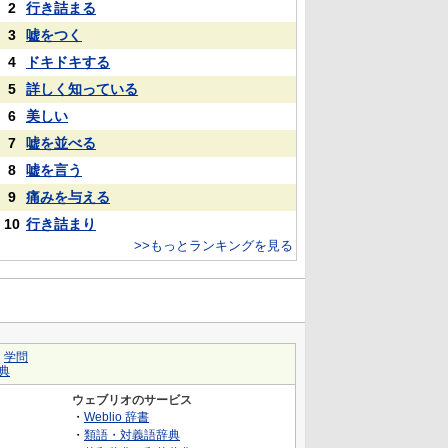
2
行き詰まる
3
嘘をつく
4
ドキドキする
5
詳しく知っている
6
美しい
7
嘘を並べる
8
嘘を言う
9
痛みを与える
10
行き詰まり
>>もっとランキングを見る
｜
学問
典
ウェブリオのサービス
・
Weblio 辞書
・
類語・対義語辞典