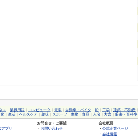
ネス
｜
業界用語
｜
コンピュータ
｜
電車
｜
自動車・バイク
｜
船
｜
工学
｜
建築・不動産
文化
｜
生活
｜
ヘルスケア
｜
趣味
｜
スポーツ
｜
生物
｜
食品
｜
人名
｜
方言
｜
辞書・百科事
お問合せ・ご要望
会社概要
のアプリ
・
お問い合わせ
・
公式企業ページ
・
会社情報