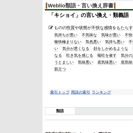
%
Weblio類語・言い換え辞書
「
キショイ
」の言い換え・類義語
ものの
性質
や状態が
不快な
感情
を
もたらす
気持ちが悪い
不気味な
気味が悪い
不快
愉快極まりない
気色悪い
気持ち悪い
不
い
気分が悪くなる
顔をしかめるような
なる
吐き気を感じる
嘔吐を催す
気分の
うとましい
気味悪い
底気味悪い
底気味
肌立つ
索引トップ
用語の索引
ランキング
類語