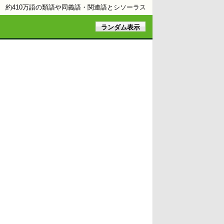
約410万語の類語や同義語・関連語とシソーラス