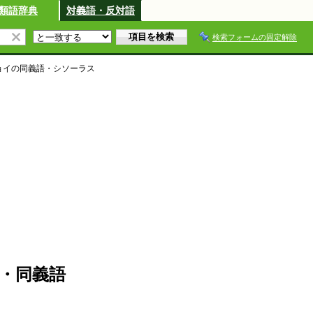
類語辞典
対義語・反対語
検索フォームの固定解除
ョイ
の同義語・シソーラス
・同義語