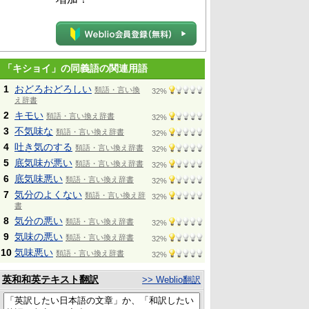
「キショイ」の同義語の関連用語
1
おどろおどろしい
類語・言い換
32%
え辞書
2
キモい
類語・言い換え辞書
32%
3
不気味な
類語・言い換え辞書
32%
4
吐き気のする
類語・言い換え辞書
32%
5
底気味が悪い
類語・言い換え辞書
32%
6
底気味悪い
類語・言い換え辞書
32%
7
気分のよくない
類語・言い換え辞
32%
書
8
気分の悪い
類語・言い換え辞書
32%
9
気味の悪い
類語・言い換え辞書
32%
10
気味悪い
類語・言い換え辞書
32%
英和和英テキスト翻訳
>> Weblio翻訳