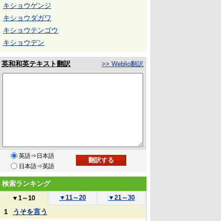
キショウゲンジ
キショウダガワ
キショウテンゴウ
キショウデン
英和和英テキスト翻訳
>> Weblio翻訳
英語⇒日本語
日本語⇒英語
検索ランキング
▼
11～20
▼
21～30
▼
1～10
1
うそを言う