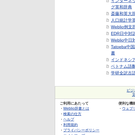
インターネ
グ英和辞典
斎藤和英大
人口統計学
Weblio例文
EDR日中対
Weblio中
Tatoeba
書
インドネシ
ベトナム語
学研全訳古
ビジ
ご利用にあたって
便利な機
・
Weblio辞書とは
・
ウェブ
・
検索の仕方
・
ヘルプ
・
利用規約
・
プライバシーポリシー