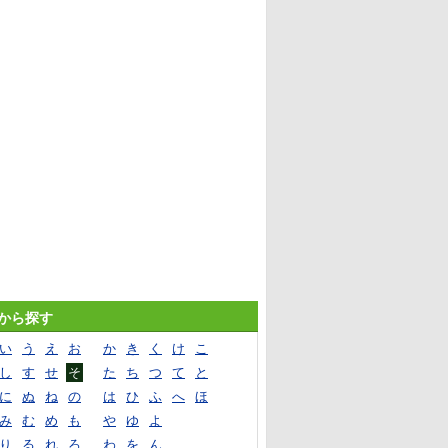
音から探す
い
う
え
お
か
き
く
け
こ
し
す
せ
そ
た
ち
つ
て
と
に
ぬ
ね
の
は
ひ
ふ
へ
ほ
み
む
め
も
や
ゆ
よ
り
る
れ
ろ
わ
を
ん