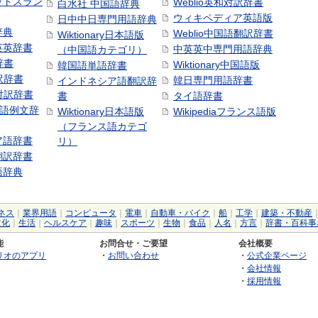
ットスラン
Weblio英和対訳辞書
白水社 中国語辞典
ウィキペディア英語版
日中中日専門用語辞典
辞典
Weblio中国語翻訳辞書
Wiktionary日本語版
英英辞書
中英英中専門用語辞典
（中国語カテゴリ）
辞書
Wiktionary中国語版
韓国語単語辞書
訳辞書
韓日専門用語辞書
インドネシア語翻訳辞
日対訳辞書
書
タイ語辞書
中国語例文辞
Wiktionary日本語版
Wikipediaフランス語版
（フランス語カテゴ
ア語辞書
リ）
翻訳辞書
語辞典
ネス
｜
業界用語
｜
コンピュータ
｜
電車
｜
自動車・バイク
｜
船
｜
工学
｜
建築・不動産
文化
｜
生活
｜
ヘルスケア
｜
趣味
｜
スポーツ
｜
生物
｜
食品
｜
人名
｜
方言
｜
辞書・百科事
能
お問合せ・ご要望
会社概要
リオのアプリ
・
お問い合わせ
・
公式企業ページ
・
会社情報
・
採用情報