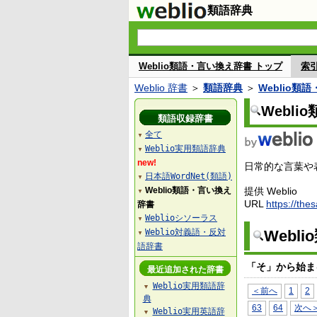
類語辞典
Weblio類語・言い換え辞書 トップ
索
Weblio 辞書
＞
類語辞典
＞
Weblio類
Webl
類語収録辞書
全て
▼
Weblio実用類語辞典
▼
new!
日常的な言葉や表
日本語WordNet(類語)
▼
Weblio類語・言い換え
提供 Weblio
▼
URL
https://the
辞書
Weblioシソーラス
▼
Weblio対義語・反対
Webl
▼
語辞書
「そ」から始ま
最近追加された辞書
Weblio実用類語辞
▼
＜前へ
1
2
典
63
64
次へ
Weblio実用英語辞
▼