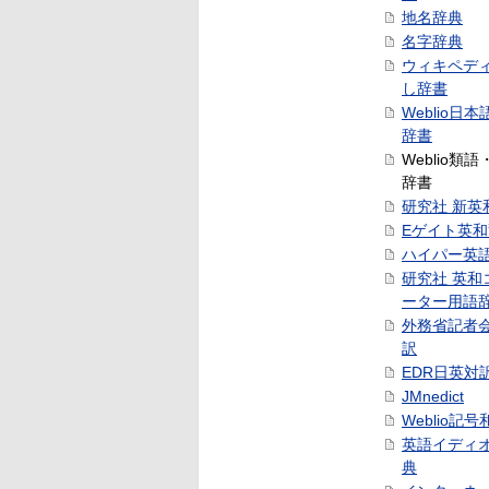
地名辞典
名字辞典
ウィキペデ
し辞書
Weblio日
辞書
Weblio類
辞書
研究社 新英
Eゲイト英
ハイパー英
研究社 英和
ーター用語
外務省記者
訳
EDR日英対
JMnedict
Weblio記
英語イディ
典