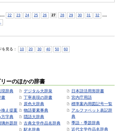
...
.
...
.
22
23
24
25
26
27
28
29
30
31
32
＞
ジを見る：
10
20
30
40
50
60
ゴリーのほかの辞書
表現辞典
デジタル大辞泉
日本語活用形辞書
辞書
丁寧表現の辞書
宮内庁用語
原色大辞典
標準案内用図記号一覧
い換え提案
物語要素事典
アルファベット表記辞
典
み方字典
隠語大辞典
季語・季題辞典
瑠璃外題辞
古典文学作品名辞典
近代文学作品名辞典
駅名辞典