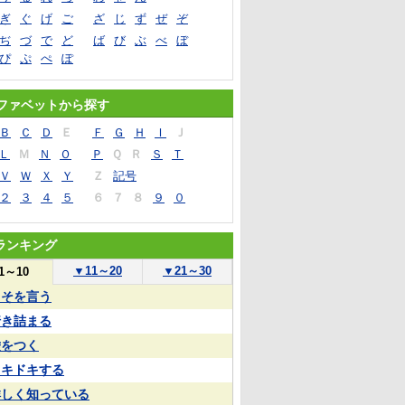
ぎ
ぐ
げ
ご
ざ
じ
ず
ぜ
ぞ
ぢ
づ
で
ど
ば
び
ぶ
べ
ぼ
ぴ
ぷ
ぺ
ぽ
ファベットから探す
Ｂ
Ｃ
Ｄ
Ｅ
Ｆ
Ｇ
Ｈ
Ｉ
Ｊ
Ｌ
Ｍ
Ｎ
Ｏ
Ｐ
Ｑ
Ｒ
Ｓ
Ｔ
Ｖ
Ｗ
Ｘ
Ｙ
Ｚ
記号
２
３
４
５
６
７
８
９
０
ランキング
▼
11～20
▼
21～30
1～10
うそを言う
行き詰まる
嘘をつく
ドキドキする
詳しく知っている