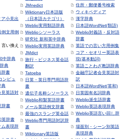
住所・郵便番号検索
JMnedict
ウィキペディア
Wiktionary日本語版
ィア小見出
（日本語カテゴリ）
漢字辞典
Weblio実用類語辞典
日本語WordNet(類語)
本語例文用例
Weblioシソーラス
Weblio対義語・反対語
辞書
研究社 新和英中辞典
語・言い換え
英語での言い方用例集
Weblio実用英語辞典
コア・セオリー英語表
JMdict
和中辞典
現(基本動詞)
旅行・ビジネス英会話
和辞典
英語ことわざ教訓辞典
翻訳
語辞書
金融庁記者会見英語対
Tatoeba
コンピュ
訳
日英・英日専門用語辞
辞典
日本語WordNet(英和)
書
会見英語対
日英固有名詞辞典
遺伝子名称シソーラス
Weblio派生語辞書
Weblio和製英語辞書
訳辞書
Weblio英語表現辞典
メール英語例文辞書
Weblio英語言い回し辞
最強のスラング英会話
号和英辞書
典
Weblio専門用語対訳辞
オム表現辞
場面別・シーン別英語
書
表現辞典
Wiktionary英語版