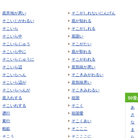
底意地が悪い
そこがしれないにんげん
そこいじがわるい
底が知れる
そこいら
そこがしれる
そこいら中
底固い
そこいらじゅう
そこがたい
そこいら中に
底が割れる
そこいらじゅうに
そこがわれる
そこいら辺
底気味が悪い
そこいらへん
そこきみがわるい
そこいら辺が
底気味悪い
そこいらへんが
そこきみわるい
底入れする
祖国
50
そこいれする
そこく
あ
遡行
祖国愛
さ
素行
そこくあい
な
粗鉱
そこここ
ま
そこう
そこここに
ら