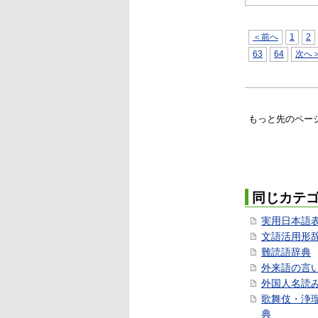
＜前へ
1
2
63
64
次へ
もっと先のペー
同じカテ
実用日本語
文語活用形
難読語辞典
外来語の言
外国人名読
歌舞伎・浄
典