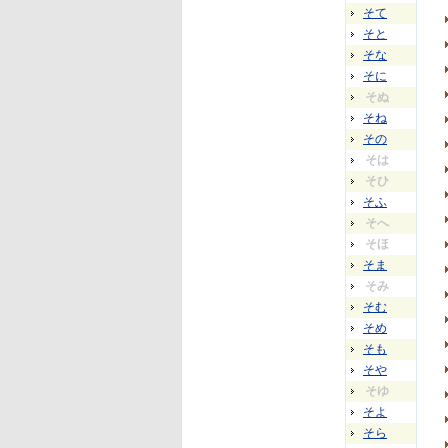
そて
そと
そな
そに
そぬ
そね
その
そは
そひ
そふ
そへ
そほ
そま
そみ
そむ
そめ
そも
そや
そゆ
そよ
そら