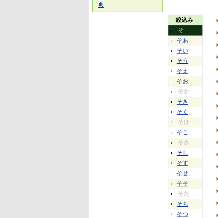
典
絞込み
そ
そあ
そい
そう
そえ
そお
そか
そき
そく
そけ
そこ
そさ
そし
そす
そせ
そそ
そた
そち
そつ