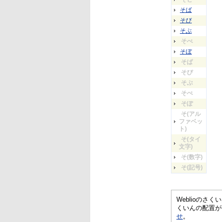
そば
そび
そぶ
そべ
そぼ
そぱ
そぴ
そぷ
そぺ
そぽ
そ(アル
ファベッ
ト)
そ(タイ
文字)
そ(数字)
そ(記号)
Weblioの
くいんの配置が
せ
。