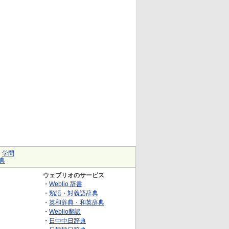
｜
学問
典
ウェブリオのサービス
・
Weblio 辞書
・
類語・対義語辞典
・
英和辞典・和英辞典
・
Weblio翻訳
・
日中中日辞典