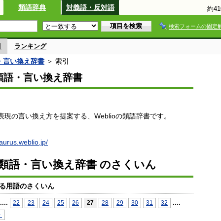
類語辞典
対義語・反対語
約4
検索フォームの固定
引
ランキング
語・言い換え辞書
＞ 索引
io類語・言い換え辞書
現の言い換え方を提案する、Weblioの類語辞書です。
saurus.weblio.jp/
io類語・言い換え辞書 のさくいん
る用語のさくいん
...
.
...
.
22
23
24
25
26
27
28
29
30
31
32
＞