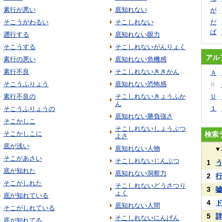
素行が悪い
底知れない
が
そこうがわるい
そこしれない
だ
ぱ
遡行する
底知れない眼力
そこうする
そこしれないがんりょく
アル
素行の悪い
底知れない危機感
素行不良
そこしれないききかん
Ａ
そこうふりょう
底知れない恐怖感
Ｋ
素行不良の
そこしれないきょうふか
Ｕ
ん
１
そこうふりょうの
底知れない勝負強さ
そこかしこ
そこしれないしょうぶつ
そこかしこに
検索
よさ
底が浅い
底知れない人物
▼
そこがあさい
そこしれないじんぶつ
1
底が知れた
底知れない洞察力
2
そこがしれた
そこしれないどうさつり
3
ょく
底が知れている
4
底知れない人間
そこがしれている
5
そこしれないにんげん
底が知れてる