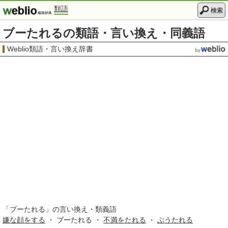
類語
検索
ブーたれるの類語・言い換え・同義語
Weblio類語・言い換え辞書
「
ブーたれる
」の言い換え・類義語
嫌な顔をする
・ ブーたれる ・
不満をたれる
・
ぶうたれる