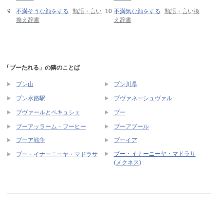
不満そうな顔をする
類語・言い
不満気な顔をする
類語・言い換
換え辞書
え辞書
「ブーたれる」の隣のことば
ブン山
ブン川県
ブン水路駅
ブヴァネーシュヴァル
ブヴァールとペキュシェ
ブー
ブーアッラーム・フーヒー
ブーアブール
ブーア戦争
ブーイア
ブー・イナーニーヤ・マドラサ
ブー・イナーニーヤ・マドラサ
(メクネス)