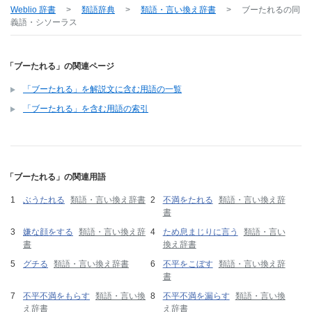
Weblio 辞書
>
類語辞典
>
類語・言い換え辞書
>
ブーたれる
の同
義語・シソーラス
「ブーたれる」の関連ページ
「ブーたれる」を解説文に含む用語の一覧
「ブーたれる」を含む用語の索引
「ブーたれる」の関連用語
ぶうたれる
類語・言い換え辞書
不満をたれる
類語・言い換え辞
書
嫌な顔をする
類語・言い換え辞
ため息まじりに言う
類語・言い
書
換え辞書
グチる
類語・言い換え辞書
不平をこぼす
類語・言い換え辞
書
不平不満をもらす
類語・言い換
不平不満を漏らす
類語・言い換
え辞書
え辞書