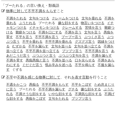
「
ブーたれる
」の言い換え・類義語
物事
に対して
不平不満をもらす
こと
不満をたれる
文句をつける
クレームをつける
文句を垂れる
不満を
垂れる
ぶうたれる
ブーたれる
嫌な顔をする
物言いをつける
イチ
ャモンつける
イチャモンをつける
クレームする
苦情を言う
難癖つ
ける
難癖をつける
不満を口にする
不満を言う
文句を言う
愚痴を
零す
不平を言う
不平不満を言う
ブーブー言う
ぶつくさ言う
ぶつ
ぶつ言う
不平を垂れる
不平不満を垂れる
グズグズ言う
因縁をつけ
る
むずかる
不平を漏らす
文句を並べる
文句を並べ立てる
不満を
並べ立てる
不平不満を並べ立てる
ブツブツ言う
不平不満を言う
あ
あだこうだ言う
ぶつぶつと言う
ぶつぶつ文句を言う
不満を漏らす
不満を零す
愚痴愚痴と言う
不満を並べる
口を尖らせる
不満をあら
わにする
ぐだぐだ言う
恨み辛みを述べる
不平を鳴らす
不服を漏ら
す
ぐずる
不平
や
不満を感じる
物事
に対して
、それ
を表す
言動
を行うこと
不遇をかこつ
愚痴る
不平不満をもらす
不平をこぼす
ため息まじり
に言う
ブーたれる
不平不満を漏らす
グチる
嫌な顔をする
ぶうた
れる
不満そうな顔をする
いやな顔をする
不満気な顔をする
不満げ
な顔をする
愚痴をこぼす
文句をたれる
ブツブツ言う