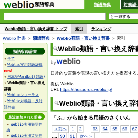
類語辞典
類語辞典
対義語
Weblio類語・言い換え辞書 トップ
索引
ランキング
Weblio 辞書
＞
類語辞典
＞
Weblio類語・言い換え辞書
＞ 索引
Weblio類語・言い換え辞
類語収録辞書
全て
▼
Weblio実用類語辞典
▼
new!
日常的な言葉や表現の言い換え方を提案する、W
日本語WordNet(類語)
▼
Weblio類語・言い換え
提供 Weblio
▼
辞書
URL
https://thesaurus.weblio.jp/
Weblioシソーラス
▼
Weblio対義語・反対
Weblio類語・言い換え
▼
語辞書
「ふ」から始まる用語のさくいん
最近追加された辞書
Weblio実用類語辞
▼
...
.
＜前へ
1
2
63
64
65
66
67
典
Weblio実用英語辞
...
.
90
91
次へ＞
▼