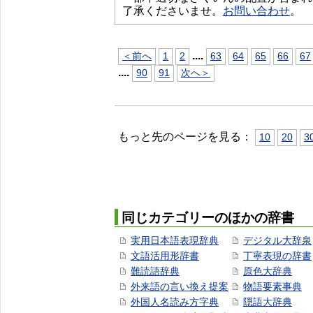
了承くださいませ。
お問い合わせ
。
...
.
＜前へ
1
2
63
64
65
66
67
...
.
90
91
次へ＞
もっと先のページを見る：
10
20
3
同じカテゴリーのほかの辞書
実用日本語表現辞典
デジタル大辞泉
文語活用形辞書
丁寧表現の辞書
難読語辞典
原色大辞典
外来語の言い換え提案
物語要素事典
外国人名読み方字典
隠語大辞典