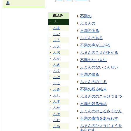
典
絞込み
不満の
ふ
ふまんの
ふあ
不満のある
ふい
ふまんのある
ふう
不満の声が上がる
ふえ
ふお
ふまんのこえがあがる
ふか
不満のない人生
ふき
ふまんのないじんせい
ふく
不満の残る
ふけ
ふまんののこる
ふこ
不満の残る結末
ふさ
ふし
ふまんののこるけつまつ
ふす
不満の残る作品
ふせ
ふまんののこるさくひん
ふそ
不満の表情をあらわす
ふた
ふまんのひょうじょうを
ふち
あらわす