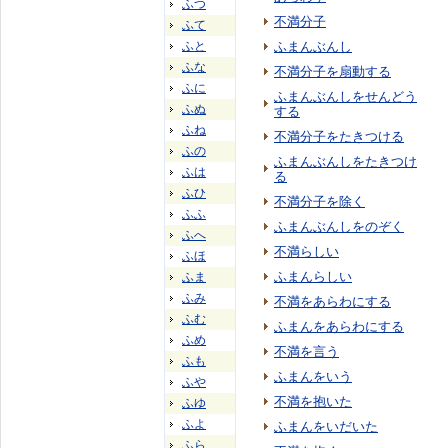
ふつ
不満分子
ふて
ふと
ふまんぶんし
ふな
不満分子を扇動する
ふに
ふまんぶんしをせんどう
ふぬ
する
ふね
不満分子をたきつける
ふの
ふまんぶんしをたきつけ
ふは
る
ふひ
不満分子を除く
ふふ
ふまんぶんしをのぞく
ふへ
不満らしい
ふほ
ふまんらしい
ふま
ふみ
不満をあらわにする
ふむ
ふまんをあらわにする
ふめ
不満を言う
ふも
ふまんをいう
ふや
不満を抱いた
ふゆ
ふよ
ふまんをいだいた
ふら