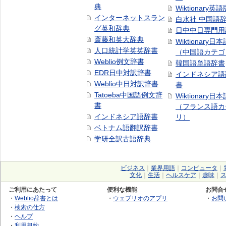
典
Wiktionary英語
インターネットスラン
白水社 中国語
グ英和辞典
日中中日専門用
斎藤和英大辞典
Wiktionary日
人口統計学英英辞書
（中国語カテゴ
Weblio例文辞書
韓国語単語辞書
EDR日中対訳辞書
インドネシア語
Weblio中日対訳辞書
書
Tatoeba中国語例文辞
Wiktionary日
書
（フランス語カ
インドネシア語辞書
リ）
ベトナム語翻訳辞書
学研全訳古語辞典
ビジネス
｜
業界用語
｜
コンピュータ
｜
文化
｜
生活
｜
ヘルスケア
｜
趣味
｜
ご利用にあたって
便利な機能
お問合
・
Weblio辞書とは
・
ウェブリオのアプリ
・
お問
・
検索の仕方
・
ヘルプ
・
利用規約