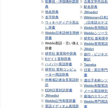
歌舞伎・浄瑠璃外題辞
古典文学作品名
典
駅名辞典
地名辞典
JMnedict
名字辞典
Wiktionary日
ウィキペディア小見出
（日本語カテゴ
し辞書
Weblio実用類
Weblio日本語例文用例
Weblioシソー
辞書
研究社 新和英
Weblio類語・言い換え
Weblio実用英
辞書
JMdict
研究社 新英和中辞典
旅行・ビジネス
Eゲイト英和辞典
翻訳
ハイパー英語辞書
Tatoeba
研究社 英和コンピュ
日英・英日専門
ーター用語辞典
書
外務省記者会見英語対
遺伝子名称シソ
訳
Weblio和製英
EDR日英対訳辞書
メール英語例文
JMnedict
最強のスラング
Weblio記号和英辞書
Weblio専門用
英語イディオム表現辞
書