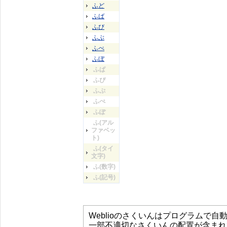
ふど
ふば
ふび
ふぶ
ふべ
ふぼ
ふぱ
ふぴ
ふぷ
ふぺ
ふぽ
ふ(アル
ファベッ
ト)
ふ(タイ
文字)
ふ(数字)
ふ(記号)
Weblioのさくいんはプログラムで
一部不適切なさくいんの配置が含まれ