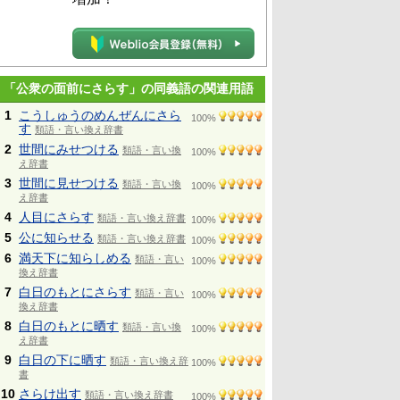
「公衆の面前にさらす」の同義語の関連用語
1
こうしゅうのめんぜんにさら
100%
す
類語・言い換え辞書
2
世間にみせつける
類語・言い換
100%
え辞書
3
世間に見せつける
類語・言い換
100%
え辞書
4
人目にさらす
類語・言い換え辞書
100%
5
公に知らせる
類語・言い換え辞書
100%
6
満天下に知らしめる
類語・言い
100%
換え辞書
7
白日のもとにさらす
類語・言い
100%
換え辞書
8
白日のもとに晒す
類語・言い換
100%
え辞書
9
白日の下に晒す
類語・言い換え辞
100%
書
10
さらけ出す
類語・言い換え辞書
100%