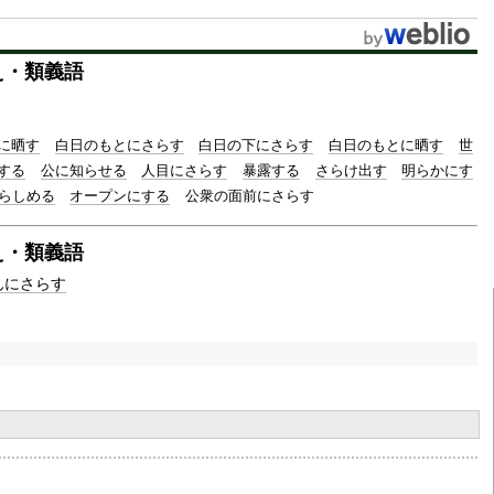
u
t
え・類義語
e
に晒す
白日のもとにさらす
白日の下にさらす
白日のもとに晒す
世
する
公に知らせる
人目にさらす
暴露する
さらけ出す
明らかにす
らしめる
オープンにする
公衆の面前にさらす
え・類義語
んにさらす