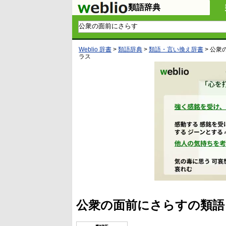
類語辞典
Weblio 辞書
>
類語辞典
>
類語・言い換え辞書
>
公衆
ラス
公衆の面前にさらすの類語