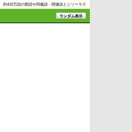
約410万語の類語や同義語・関連語とシソーラス