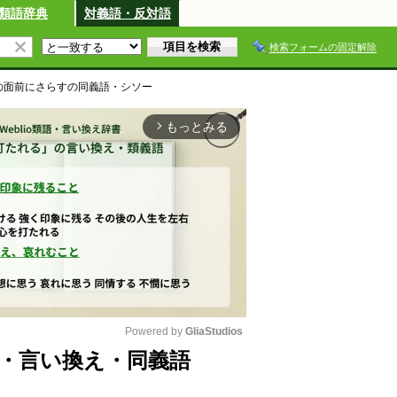
類語辞典
対義語・反対語
検索フォームの固定解除
の面前にさらす
の同義語・シソー
もっとみる
arrow_forward_ios
Powered by 
GliaStudios
・言い換え・同義語
M