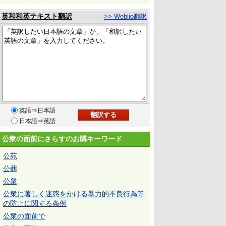
英和和英テキスト翻訳
>> Weblio翻訳
英語⇒日本語
日本語⇒英語
公衆の面前にさらすのお隣キーワード
公苑
公葬
公衆
公衆に著しく迷惑をかける暴力的不良行為等
の防止に関する条例
公衆の面前で