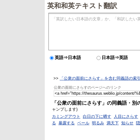
英和和英テキスト翻訳
英語⇒日本語
日本語⇒英語
>>
「公衆の面前にさらす」を含む同義語の索
公衆の面前にさらすのページへのリンク
「公衆の面前にさらす」の同義語・別
ャンプします)
カミングアウト
白日の下に晒す
人目にさらす
る
暴露する
ベール
明るみ
満天下
知らせ
隠