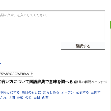
引
の言い方について国語辞典で意味を調べる
(辞書の解説ページにジ
明らかにする
白日のもとに
知らしめる
オープン
公表する
公開す
され
世間
公知
公衆
白日
面前