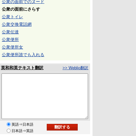
公衆の面前でのヌード
公衆の面前にさらす
公衆トイレ
公衆交換電話網
公衆伝達
公衆便所
公衆便所女
公衆便所誰でも入れる
英和和英テキスト翻訳
>> Weblio翻訳
英語⇒日本語
日本語⇒英語