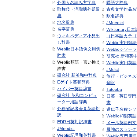
外国人名読み方字典
隠語大辞典
歌舞伎・浄瑠璃外題辞
古典文学作品名
典
駅名辞典
地名辞典
JMnedict
名字辞典
Wiktionary日
ウィキペディア小見出
（日本語カテゴ
し辞書
Weblio実用類
Weblio日本語例文用例
Weblioシソー
辞書
研究社 新和英
Weblio類語・言い換え
Weblio実用英
辞書
JMdict
研究社 新英和中辞典
旅行・ビジネス
Eゲイト英和辞典
翻訳
ハイパー英語辞書
Tatoeba
研究社 英和コンピュ
日英・英日専門
ーター用語辞典
書
外務省記者会見英語対
遺伝子名称シソ
訳
Weblio和製英
EDR日英対訳辞書
メール英語例文
JMnedict
最強のスラング
Weblio記号和英辞書
Weblio専門用