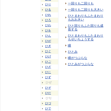
一回りも二回りも
ひり
一回りも二回りも大きい
ひる
ひれ
ひとまわりもふたまわり
もおおきい
ひろ
ひわ
ひと回りもふた回りも成
長する
ひを
ひとまわりもふたまわり
ひん
もせいちょうする
ひが
瞳
ひぎ
ひぐ
ひとみ
ひげ
瞳がつぶらな
ひご
ひとみがつぶらな
ひざ
ひじ
ひず
ひぜ
ひぞ
ひだ
ひぢ
ひづ
ひで