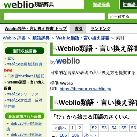
類語辞典
類語辞典
対義語
Weblio類語・言い換え辞書 トップ
索引
ランキング
Weblio 辞書
＞
類語辞典
＞
Weblio類語・言い換え辞書
＞ 索引
Weblio類語・言い換え辞
類語収録辞書
全て
▼
Weblio実用類語辞典
▼
new!
日常的な言葉や表現の言い換え方を提案する、W
日本語WordNet(類語)
▼
Weblio類語・言い換え
提供 Weblio
▼
辞書
URL
https://thesaurus.weblio.jp/
Weblioシソーラス
▼
Weblio対義語・反対
Weblio類語・言い換え
▼
語辞書
「ひ」から始まる用語のさくいん
最近追加された辞書
Weblio実用類語辞
▼
...
.
＜前へ
1
2
52
53
54
55
56
典
Weblio実用英語辞
...
.
105
106
次へ＞
▼