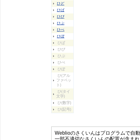
ひど
ひば
ひび
ひぶ
ひべ
ひぼ
ひぱ
ひぴ
ひぷ
ひぺ
ひぽ
ひ(アル
ファベッ
ト)
ひ(タイ
文字)
ひ(数字)
ひ(記号)
Weblioのさくいんはプログラムで
一部不適切なさくいんの配置が含まれ