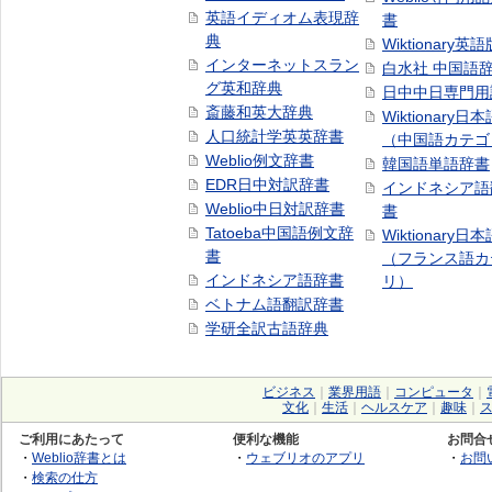
英語イディオム表現辞
書
典
Wiktionary英語
インターネットスラン
白水社 中国語
グ英和辞典
日中中日専門用
斎藤和英大辞典
Wiktionary日
人口統計学英英辞書
（中国語カテゴ
Weblio例文辞書
韓国語単語辞書
EDR日中対訳辞書
インドネシア語
Weblio中日対訳辞書
書
Tatoeba中国語例文辞
Wiktionary日
書
（フランス語カ
インドネシア語辞書
リ）
ベトナム語翻訳辞書
学研全訳古語辞典
ビジネス
｜
業界用語
｜
コンピュータ
｜
文化
｜
生活
｜
ヘルスケア
｜
趣味
｜
ご利用にあたって
便利な機能
お問合
・
Weblio辞書とは
・
ウェブリオのアプリ
・
お問
・
検索の仕方