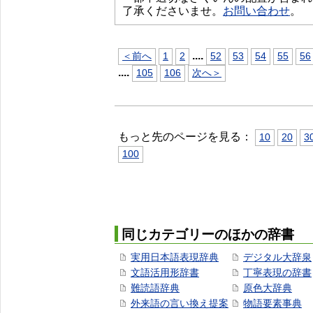
了承くださいませ。
お問い合わせ
。
...
.
＜前へ
1
2
52
53
54
55
56
...
.
105
106
次へ＞
もっと先のページを見る：
10
20
3
100
同じカテゴリーのほかの辞書
実用日本語表現辞典
デジタル大辞泉
文語活用形辞書
丁寧表現の辞書
難読語辞典
原色大辞典
外来語の言い換え提案
物語要素事典