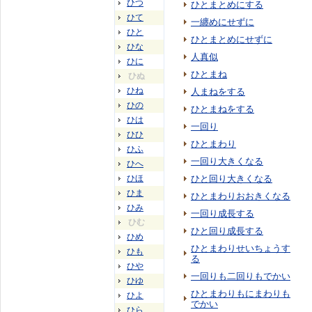
ひつ
ひとまとめにする
ひて
一纏めにせずに
ひと
ひとまとめにせずに
ひな
人真似
ひに
ひとまね
ひぬ
ひね
人まねをする
ひの
ひとまねをする
ひは
一回り
ひひ
ひとまわり
ひふ
一回り大きくなる
ひへ
ひほ
ひと回り大きくなる
ひま
ひとまわりおおきくなる
ひみ
一回り成長する
ひむ
ひと回り成長する
ひめ
ひとまわりせいちょうす
ひも
る
ひや
一回りも二回りもでかい
ひゆ
ひとまわりもにまわりも
ひよ
でかい
ひら