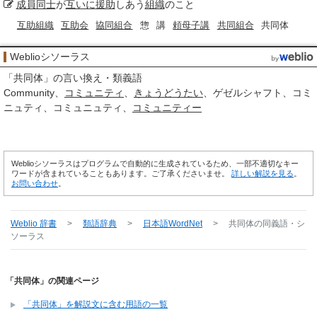
成員
同士
が
互いに
援助
しあう
組織
のこと
互助組織
互助会
協同組合
惣
講
頼母子講
共同組合
共同体
Weblioシソーラス
「
共同体
」の言い換え・類義語
Community
コミュニティ
きょうどうたい
ゲゼルシャフト
コミ
ニュティ
コミュニュティ
コミュニティー
Weblioシソーラスはプログラムで自動的に生成されているため、一部不適切なキー
ワードが含まれていることもあります。ご了承くださいませ。
詳しい解説を見る
。
お問い合わせ
。
Weblio 辞書
>
類語辞典
>
日本語WordNet
>
共同体
の同義語・シ
ソーラス
「共同体」の関連ページ
「共同体」を解説文に含む用語の一覧