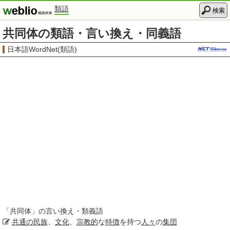
類語
検索
共同体の類語・言い換え・同義語
日本語WordNet(類語)
「
共同体
」の言い換え・類義語
共通の
民族
、
文化
、
宗教的
な
特徴
を持つ
人々
の
集団