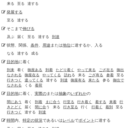
来る
至る
達する
発展する
至る
達する
そこまで
伸びる
及ぶ
届く
至る
達する
到達
状態、関係、
条件
、
用途
または
地位
に達するか、入る
なる
達する
成る
目的地
に着く
到来
着く
御座ある
到着
たどり着く
やって来る
ござ在る
御出
なされる
御座在る
やってくる
訪れ
る
来る
ござ有る
参着
至る
行きつく
遣ってくる
達する
到達
御座有る
来たる
参る
御出で
なされる
くる
着荷
目的地
に着く、
実際の
または
抽象
の
いずれか
の
間にあう
着く
到着
まに合う
行至る
行き着く
着する
来着
行
きとどく
届く
間に合
う
来る
行き至る
行く
行着く
着到
至る
行きつく
達する
到達
時間
内、
特定の
状況
であるいは
レベル
で
ポイント
に達する