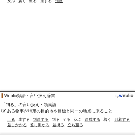
及ぶ
届く
至る
達する
到達
Weblio類語・言い換え辞書
「
到る
」の言い換え・類義語
ある
物事
が
特定の
目的地
や
目標
と
同一の
地点
に来ること
上る
達する
到達する
到る
至る
及ぶ
達成する
着く
到着する
差しかかる
差し掛かる
差掛る
立ち至る