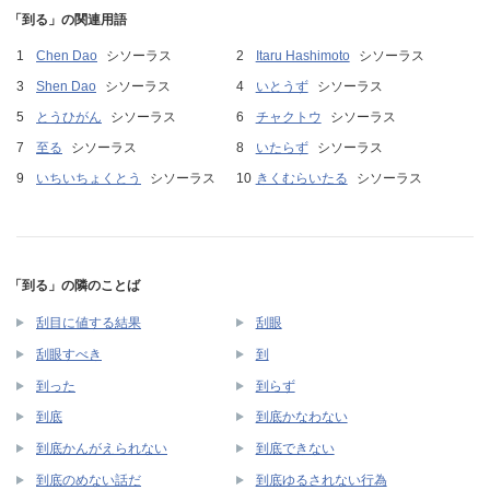
「到る」の関連用語
Chen Dao
シソーラス
Itaru Hashimoto
シソーラス
Shen Dao
シソーラス
いとうず
シソーラス
とうひがん
シソーラス
チャクトウ
シソーラス
至る
シソーラス
いたらず
シソーラス
いちいちょくとう
シソーラス
きくむらいたる
シソーラス
「到る」の隣のことば
刮目に値する結果
刮眼
刮眼すべき
到
到った
到らず
到底
到底かなわない
到底かんがえられない
到底できない
到底のめない話だ
到底ゆるされない行為