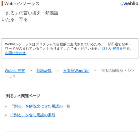
Weblioシソーラス
「
到る
」の言い換え・類義語
いたる
至る
Weblioシソーラスはプログラムで自動的に生成されているため、一部不適切なキー
ワードが含まれていることもあります。ご了承くださいませ。
詳しい解説を見る
。
お問い合わせ
。
Weblio 辞書
>
類語辞典
>
日本語WordNet
>
到る
の同義語・シソ
ーラス
「到る」の関連ページ
「到る」を解説文に含む用語の一覧
「到る」を含む用語の索引