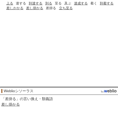
上る
達する
到達する
到る
至る
及ぶ
達成する
着く
到着する
差しかかる
差し掛かる
差掛る
立ち至る
Weblioシソーラス
「
差掛る
」の言い換え・類義語
差し掛かる