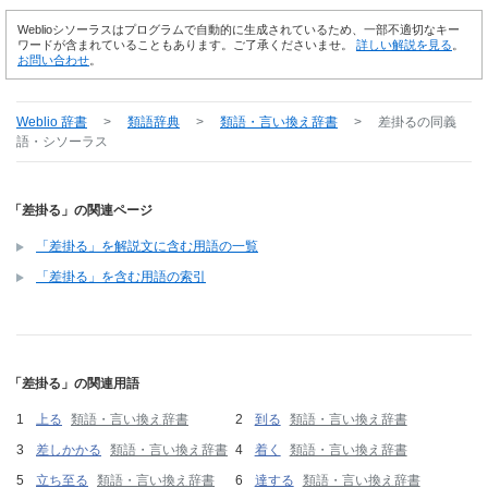
Weblioシソーラスはプログラムで自動的に生成されているため、一部不適切なキー
ワードが含まれていることもあります。ご了承くださいませ。
詳しい解説を見る
。
お問い合わせ
。
Weblio 辞書
>
類語辞典
>
類語・言い換え辞書
>
差掛る
の同義
語・シソーラス
「差掛る」の関連ページ
「差掛る」を解説文に含む用語の一覧
「差掛る」を含む用語の索引
「差掛る」の関連用語
上る
類語・言い換え辞書
到る
類語・言い換え辞書
差しかかる
類語・言い換え辞書
着く
類語・言い換え辞書
立ち至る
類語・言い換え辞書
達する
類語・言い換え辞書