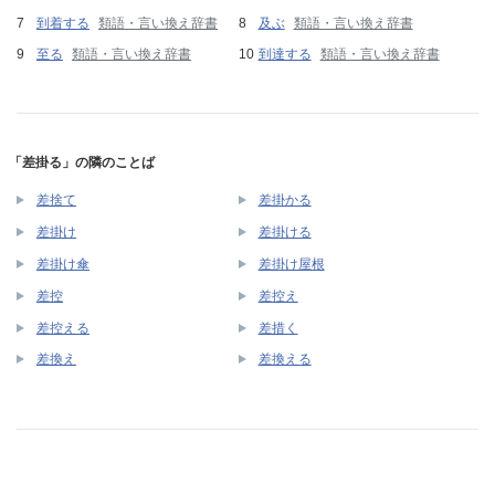
到着する
類語・言い換え辞書
及ぶ
類語・言い換え辞書
至る
類語・言い換え辞書
到達する
類語・言い換え辞書
「差掛る」の隣のことば
差捨て
差掛かる
差掛け
差掛ける
差掛け傘
差掛け屋根
差控
差控え
差控える
差措く
差換え
差換える