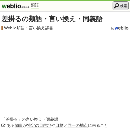
類語
検索
差掛るの類語・言い換え・同義語
Weblio類語・言い換え辞書
「
差掛る
」の言い換え・類義語
ある
物事
が
特定の
目的地
や
目標
と
同一の
地点
に来ること