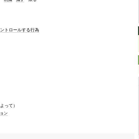
ントロールする
行為
よって）
ョン