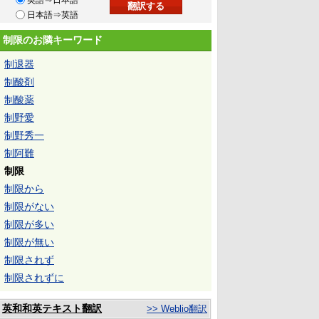
英語⇒日本語
日本語⇒英語
制限のお隣キーワード
制退器
制酸剤
制酸薬
制野愛
制野秀一
制阿難
制限
制限から
制限がない
制限が多い
制限が無い
制限されず
制限されずに
英和和英テキスト翻訳
>> Weblio翻訳