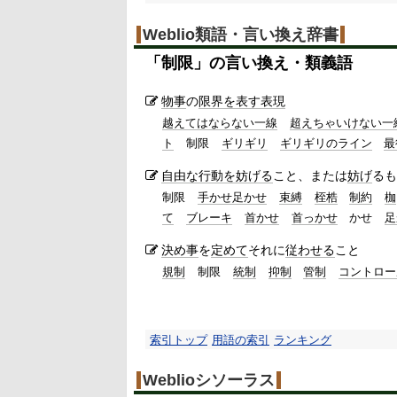
Weblio類語・言い換え辞書
「
制限
」の言い換え・類義語
物事
の
限界
を表す
表現
越えてはならない一線
超えちゃいけない一
ト
制限
ギリギリ
ギリギリのライン
最
自由な
行動を妨げる
こと、または
妨げ
るも
制限
手かせ足かせ
束縛
桎梏
制約
枷
て
ブレーキ
首かせ
首っかせ
かせ
足
決め事
を
定めて
それに
従わせる
こと
規制
制限
統制
抑制
管制
コントロー
索引トップ
用語の索引
ランキング
Weblioシソーラス