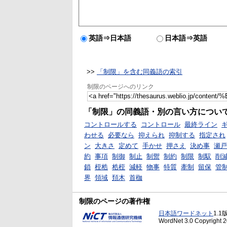
英語⇒日本語
日本語⇒英語
>>
「制限」を含む同義語の索引
制限のページへのリンク
「制限」の同義語・別の言い方につい
コントロールする
コントロール
最終ライン
わせる
必要なら
抑えられ
抑制する
指定され
ン
大きさ
定めて
手かせ
押さえ
決め事
瀬戸
約
事項
制御
制止
制禦
制約
制限
制馭
削
鎖
桎梏
梏桎
減軽
物事
特質
牽制
留保
管
界
領域
頚木
首枷
制限のページの著作権
日本語ワードネット
1.1
WordNet 3.0 Copyright 20