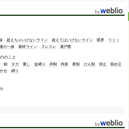
線
超えちゃいけないライン
超えてはいけないライン
限界
リミッ
後の一線
最終ライン
スレスレ
瀬戸際
ののこと
鎖
タガ
重し
金縛り
抑制
拘束
牽制
けん制
抑止
留め立
かせ
縛り
ル