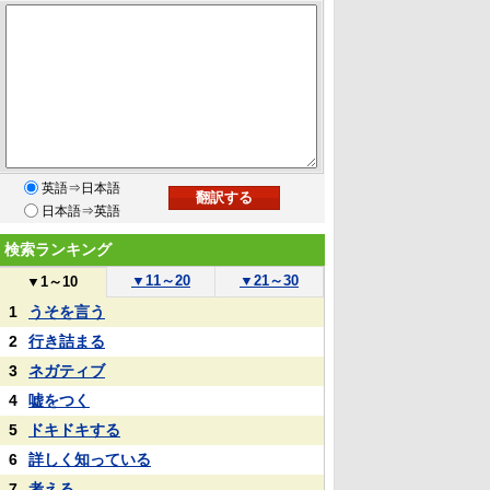
英語⇒日本語
日本語⇒英語
検索ランキング
▼
11～20
▼
21～30
▼
1～10
1
うそを言う
2
行き詰まる
3
ネガティブ
4
嘘をつく
5
ドキドキする
6
詳しく知っている
7
考える