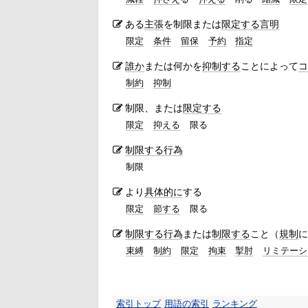
ある
主張
を制限または
限定する
言明
限定
条件
留保
予約
指定
誰か
または何かを
抑制する
ことによって
コ
制約
抑制
制限、または
限定する
限定
抑える
限る
制限する
行為
制限
より
具体的に
する
限定
節する
限る
制限する
行為
または
制限する
こと（
規制
に
束縛
制約
限定
拘束
掣肘
リミテーシ
索引トップ
用語の索引
ランキング