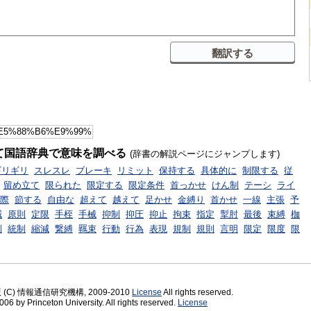
て国語辞典で意味を調べる
(辞書の解説ページにジャンプします)
ギリギリ
スレスレ
ブレーキ
リミット
保持する
具体的に
制限する
従
留め立て
限られた
限定する
限定条件
首っかせ
けん制
テーシ
ライ
際
節する
自由な
超えて
越えて
足かせ
金縛り
首かせ
一線
主張
予
減
原則
定限
手桎
手械
抑制
抑圧
抑止
拘束
指定
掣肘
最後
束縛
枷
制
統制
縮減
繋縛
羈束
行動
行為
表現
規制
規則
言明
限定
限度
限
版 (C) 情報通信研究機構, 2009-2010
License
All rights reserved.
06 by Princeton University. All rights reserved.
License