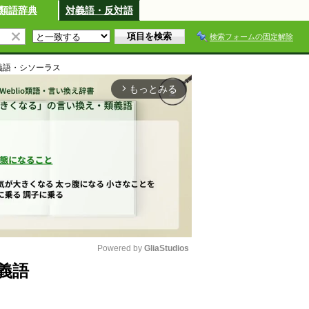
類語辞典
対義語・反対語
検索フォームの固定解除
義語・シソーラス
もっとみる
arrow_forward_ios
Powered by 
GliaStudios
義語
M
u