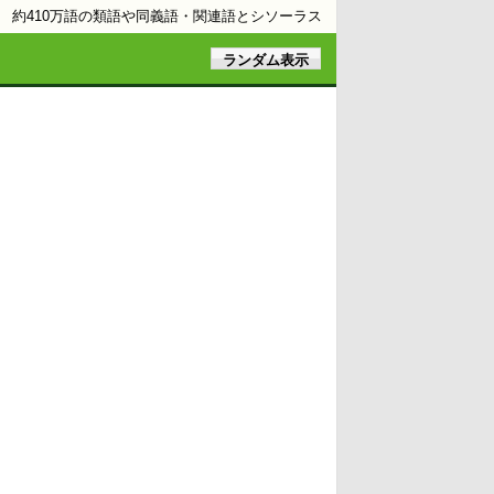
約410万語の類語や同義語・関連語とシソーラス