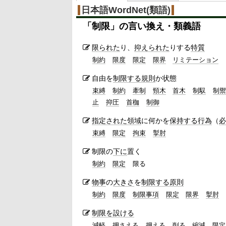
日本語WordNet(類語)
「
制限
」の言い換え・類義語
限られた
り、
抑えられた
りする
特質
制約
限度
限定
限界
リミテーション
自由を
制限する
規則
か状態
束縛
制約
牽制
頸木
首木
制馭
制禦
止
抑圧
首枷
制御
指定された
領域
に何かを
保持する
行為
（
必
束縛
限定
拘束
掣肘
制限の
下に
置く
制約
限定
限る
物事
の
大きさ
を
制限する
原則
制約
限度
制限事項
限定
限界
掣肘
制限を設ける
減軽
押さえ
る
押える
削る
縮減
限定