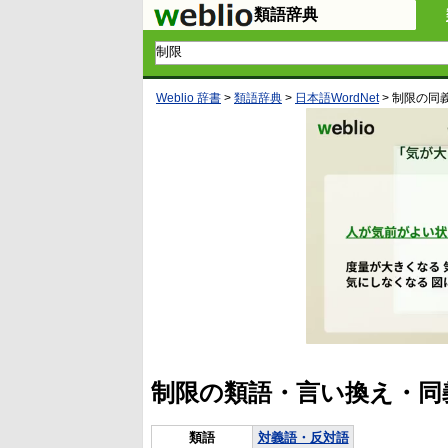
類語辞典
Weblio 辞書
>
類語辞典
>
日本語WordNet
>
制限
の同
制限の類語・言い換え・同
類語
対義語・反対語