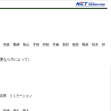
t
e
拘束
繋縛
制止
手桎
抑制
手械
掣肘
梏桎
羈束
頚木
抑
要な
ら力によって）
定限
リミテーション
削減
減す
限る