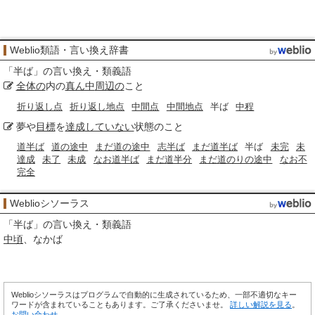
Weblio類語・言い換え辞書
「
半ば
」の言い換え・類義語
全体の
内の
真ん中
周辺の
こと
折り返し点
折り返し地点
中間点
中間地点
半ば
中程
夢や
目標
を
達成
していない
状態のこと
道半ば
道の途中
まだ道の途中
志半ば
まだ道半ば
半ば
未完
未
達成
未了
未成
なお道半ば
まだ道半分
まだ道のりの途中
なお不
完全
Weblioシソーラス
「
半ば
」の言い換え・類義語
中頃
なかば
Weblioシソーラスはプログラムで自動的に生成されているため、一部不適切なキー
ワードが含まれていることもあります。ご了承くださいませ。
詳しい解説を見る
。
お問い合わせ
。