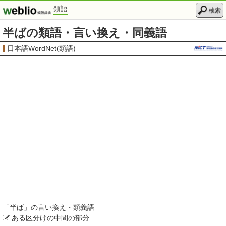
類語
検索
半ばの類語・言い換え・同義語
日本語WordNet(類語)
「
半ば
」の言い換え・類義語
ある
区分け
の
中間
の
部分