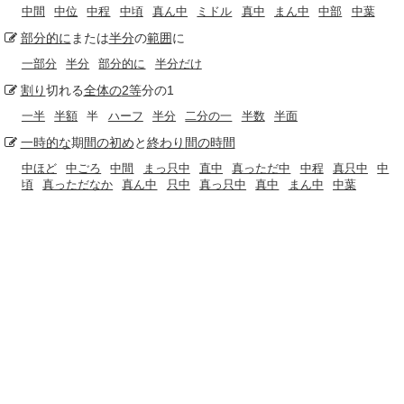
中間
中位
中程
中頃
真ん中
ミドル
真中
まん中
中部
中葉
部分的に
または
半分
の
範囲
に
一部分
半分
部分的に
半分だけ
割り
切れる
全体の
2等
分の1
一半
半額
半
ハーフ
半分
二分の一
半数
半面
一時的な
期
間の
初め
と
終わり
間の
時間
中ほど
中ごろ
中間
まっ只中
直中
真っただ中
中程
真只中
中
頃
真っただなか
真ん中
只中
真っ只中
真中
まん中
中葉