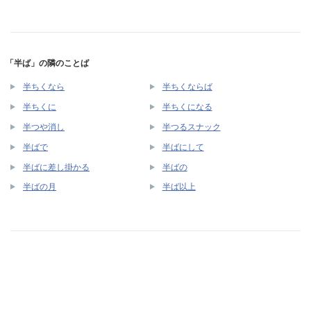
「半ば」の隣のことば
半ちくなら
半ちくならば
半ちくに
半ちくになる
半つや消し
半つるスナック
半ばで
半ばにして
半ばに差し掛かる
半ばの
半ばの月
半ば以上