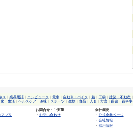
ネス
｜
業界用語
｜
コンピュータ
｜
電車
｜
自動車・バイク
｜
船
｜
工学
｜
建築・不動産
文化
｜
生活
｜
ヘルスケア
｜
趣味
｜
スポーツ
｜
生物
｜
食品
｜
人名
｜
方言
｜
辞書・百科事
お問合せ・ご要望
会社概要
のアプリ
・
お問い合わせ
・
公式企業ページ
・
会社情報
・
採用情報