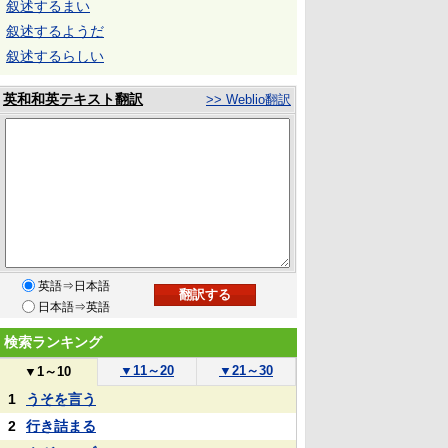
叙述するまい
叙述するようだ
叙述するらしい
英和和英テキスト翻訳
>> Weblio翻訳
英語⇒日本語
日本語⇒英語
検索ランキング
▼
11～20
▼
21～30
▼
1～10
1
うそを言う
2
行き詰まる