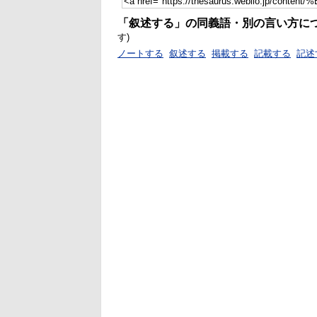
「叙述する」の同義語・別の言い方に
す)
ノートする
叙述する
掲載する
記載する
記述