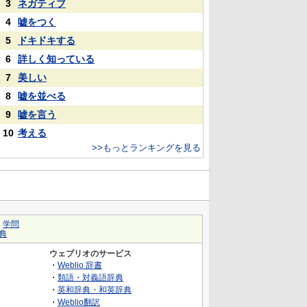
3
ネガティブ
4
嘘をつく
5
ドキドキする
6
詳しく知っている
7
美しい
8
嘘を並べる
9
嘘を言う
10
考える
>>もっとランキングを見る
｜
学問
典
ウェブリオのサービス
・
Weblio 辞書
・
類語・対義語辞典
・
英和辞典・和英辞典
・
Weblio翻訳