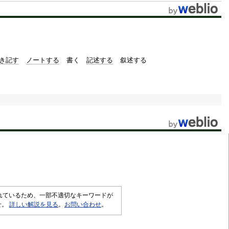
t
e
き記す
ノートする
書く
記述する
叙述する
されているため、一部不適切なキーワードが
せ。
詳しい解説を見る
。
お問い合わせ
。