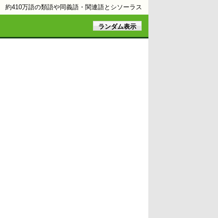
約410万語の類語や同義語・関連語とシソーラス