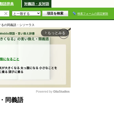
類語辞典
対義語・反対語
検索フォームの固定解除
する
の同義語・シソーラス
もっとみる
arrow_forward_ios
Powered by 
GliaStudios
・同義語
M
u