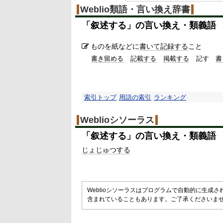
Weblio類語・言い換え辞書
「
叙述する
」の言い換え・類義語
ものを紙などに
書いて
記録する
こと
書き留める
記載する
掲載する
記す
書
索引トップ
用語の索引
ランキング
Weblioシソーラス
「
叙述する
」の言い換え・類義語
じょじゅつする
Weblioシソーラスはプログラムで自動的に生成
含まれていることもあります。ご了承くださいま