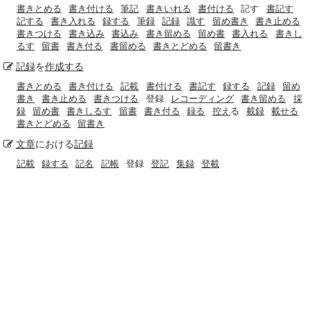
書きとめる
書き付ける
筆記
書きいれる
書付ける
記す
書記す
記する
書き入れる
録する
筆録
記録
識す
留め書き
書き止める
書きつける
書き込み
書込み
書き留める
留め書
書入れる
書きし
るす
留書
書き付る
書留める
書きとどめる
留書き
記録
を
作成する
書きとめる
書き付ける
記載
書付ける
書記す
録する
記録
留め
書き
書き止める
書きつける
登録
レコーディング
書き留める
採
録
留め書
書きしるす
留書
書き付る
録る
控え
る
載録
載せる
書きとどめる
留書き
文章
における
記録
記載
録する
記名
記帳
登録
登記
集録
登載