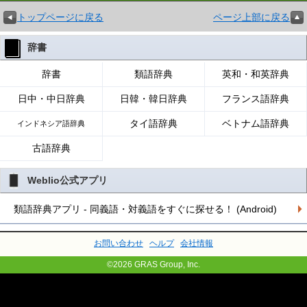
トップページに戻る
ページ上部に戻る
辞書
辞書
類語辞典
英和・和英辞典
日中・中日辞典
日韓・韓日辞典
フランス語辞典
タイ語辞典
ベトナム語辞典
インドネシア語辞典
古語辞典
Weblio公式アプリ
類語辞典アプリ - 同義語・対義語をすぐに探せる！ (Android)
お問い合わせ
ヘルプ
会社情報
©2026 GRAS Group, Inc.