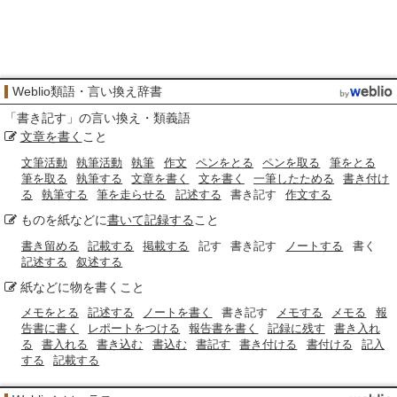
Weblio類語・言い換え辞書
「
書き記す
」の言い換え・類義語
文章を書く
こと
文筆活動
執筆活動
執筆
作文
ペンをとる
ペンを取る
筆をとる
筆を取る
執筆する
文章を書く
文を書く
一筆したためる
書き付け
る
執筆する
筆を走らせる
記述する
書き記す
作文する
ものを紙などに
書いて
記録する
こと
書き留める
記載する
掲載する
記す
書き記す
ノートする
書く
記述する
叙述する
紙などに物を書くこと
メモをとる
記述する
ノートを書く
書き記す
メモする
メモる
報
告書に書く
レポートをつける
報告書を書く
記録に残す
書き入れ
る
書入れる
書き込む
書込む
書記す
書き付ける
書付ける
記入
する
記載する