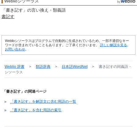
Weblioシソーラス
「
書き記す
」の言い換え・類義語
書記す
Weblioシソーラスはプログラムで自動的に生成されているため、一部不適切なキー
ワードが含まれていることもあります。ご了承くださいませ。
詳しい解説を見る
。
お問い合わせ
。
Weblio 辞書
>
類語辞典
>
日本語WordNet
>
書き記す
の同義語・
シソーラス
「書き記す」の関連ページ
「書き記す」を解説文に含む用語の一覧
「書き記す」を含む用語の索引