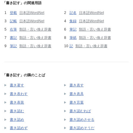
「書き記す」の関連用語
登載
日本語WordNet
記名
日本語WordNet
記帳
日本語WordNet
集録
日本語WordNet
右筆
類語・言い換え辞書
掌記
類語・言い換え辞書
書記
類語・言い換え辞書
筆紙
類語・言い換え辞書
筆記
類語・言い換え辞書
記
類語・言い換え辞書
「書き記す」の隣のことば
書き著す
書き表す
書き表わす
書き表具
書き表装
書き言葉
書き認む
書き認むれば
書き認め
書き認めさせる
書き認めず
書き認めそうだ