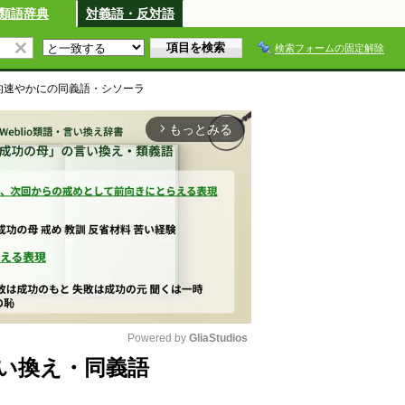
類語辞典
対義語・反対語
検索フォームの固定解除
的速やかに
の同義語・シソーラ
もっとみる
arrow_forward_ios
Powered by 
GliaStudios
い換え・同義語
M