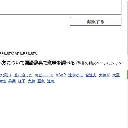
い方について国語辞典で意味を調べる
(辞書の解説ページにジャン
能な限り
差し迫った
急ピッチで
ASAP
速やかに
全速力
大急ぎ
大至
急性
早期
様子
火急
至急
速急