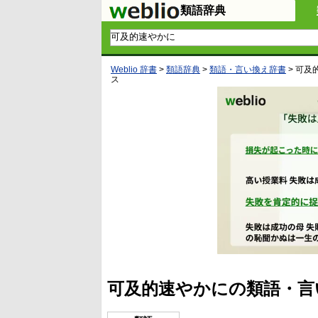
類語辞典
Weblio 辞書
>
類語辞典
>
類語・言い換え辞書
>
可及
ス
可及的速やかにの類語・言