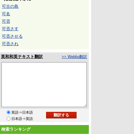
可古の島
可名
可否
可否さす
可否させる
可否され
英和和英テキスト翻訳
>> Weblio翻訳
英語⇒日本語
日本語⇒英語
検索ランキング