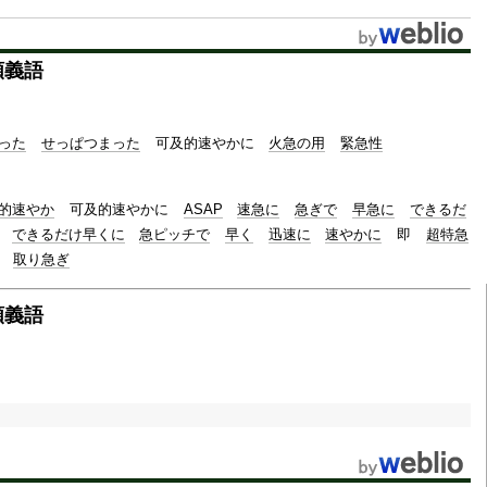
u
t
類義語
e
った
せっぱつまった
可及的速やかに
火急の用
緊急性
的速やか
可及的速やかに
ASAP
速急に
急ぎで
早急に
できるだ
できるだけ早くに
急ピッチで
早く
迅速に
速やかに
即
超特急
取り急ぎ
類義語