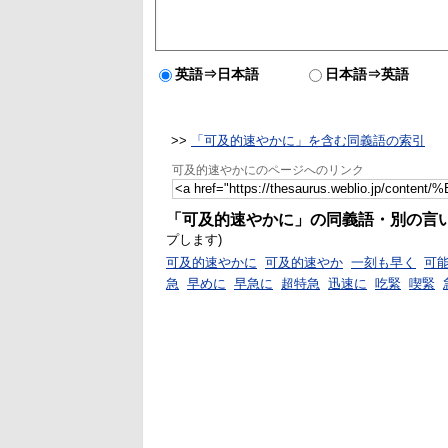
英語⇒日本語
日本語⇒英語
>>
「可及的速やかに」を含む同義語の索引
可及的速やかにのページへのリンク
「可及的速やかに」の同義語・別の言
プします)
可及的速やかに
可及的速やか
一刻も早く
可
急
早めに
早急に
超特急
迅速に
吃緊
喫緊