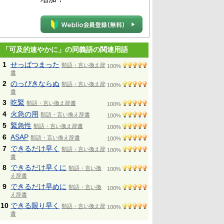
「可及的速やかに」の同義語の関連用語
1
せっぱつまった
類語・言い換え辞
100%
書
2
のっぴきならぬ
類語・言い換え辞
100%
書
3
吃緊
類語・言い換え辞書
100%
4
火急の用
類語・言い換え辞書
100%
5
緊急性
類語・言い換え辞書
100%
6
ASAP
類語・言い換え辞書
100%
7
できるだけ早く
類語・言い換え辞
100%
書
8
できるだけ早くに
類語・言い換
100%
え辞書
9
できるだけ早めに
類語・言い換
100%
え辞書
10
できる限り早く
類語・言い換え辞
100%
書