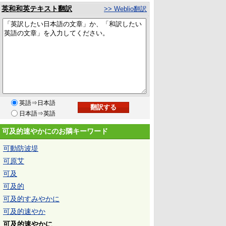
英和和英テキスト翻訳
>> Weblio翻訳
英語⇒日本語
日本語⇒英語
可及的速やかにのお隣キーワード
可動防波堤
可原艾
可及
可及的
可及的すみやかに
可及的速やか
可及的速やかに