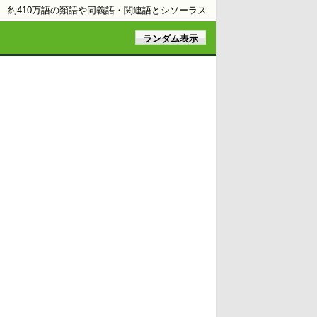
約410万語の類語や同義語・関連語とシソーラス