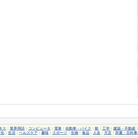
ネス
｜
業界用語
｜
コンピュータ
｜
電車
｜
自動車・バイク
｜
船
｜
工学
｜
建築・不動産
文化
｜
生活
｜
ヘルスケア
｜
趣味
｜
スポーツ
｜
生物
｜
食品
｜
人名
｜
方言
｜
辞書・百科事