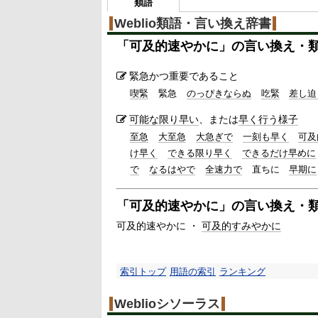
類語
Weblio類語・言い換え辞書
「
可及的速やかに
」の言い換え・
緊急かつ重要であること
喫緊
緊急
のっぴきならぬ
吃緊
差し迫
可能な限り
早い
、または
早く行う
様子
至急
大至急
大急ぎで
一刻も早く
可及
け早く
できる限り早く
できるだけ早めに
で
なるはやで
全速力で
直ちに
早期に
「
可及的速やかに
」の言い換え・
可及的速やかに ・
可及的
すみやかに
索引トップ
用語の索引
ランキング
Weblioシソーラス