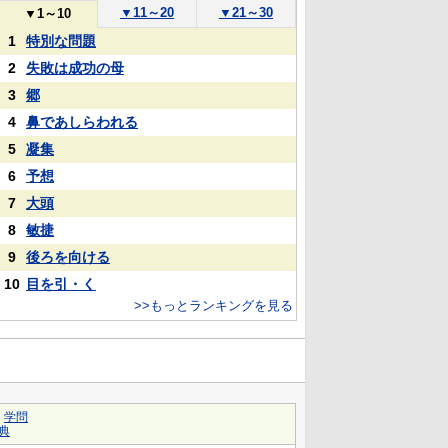
▼
11～20
▼
21～30
▼
1～10
1
特別な問題
2
失敗は成功の母
3
郷
4
鼻であしらわれる
5
凝集
6
予想
7
大頭
8
敏捷
9
後ろを向ける
10
目を引・く
>>もっとランキングを見る
｜
学問
典