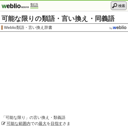
類語
検索
可能な限りの類語・言い換え・同義語
Weblio類語・言い換え辞書
「
可能な限り
」の言い換え・類義語
可能な
範囲内
での
最大
を
目指す
さま