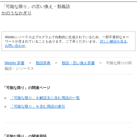
「
可能な限り
」の言い換え・類義語
かのうなかぎり
Weblioシソーラスはプログラムで自動的に生成されているため、一部不適切なキー
ワードが含まれていることもあります。ご了承くださいませ。
詳しい解説を見る
。
お問い合わせ
。
Weblio 辞書
>
類語辞典
>
類語・言い換え辞書
>
可能な限り
の同
義語・シソーラス
「可能な限り」の関連ページ
「可能な限り」を解説文に含む用語の一覧
「可能な限り」を含む用語の索引
「可能な限り」の関連用語