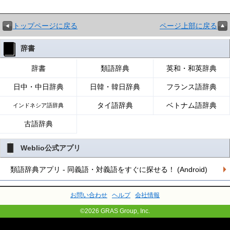
トップページに戻る
ページ上部に戻る
辞書
辞書
類語辞典
英和・和英辞典
日中・中日辞典
日韓・韓日辞典
フランス語辞典
タイ語辞典
ベトナム語辞典
インドネシア語辞典
古語辞典
Weblio公式アプリ
類語辞典アプリ - 同義語・対義語をすぐに探せる！ (Android)
お問い合わせ
ヘルプ
会社情報
©2026 GRAS Group, Inc.