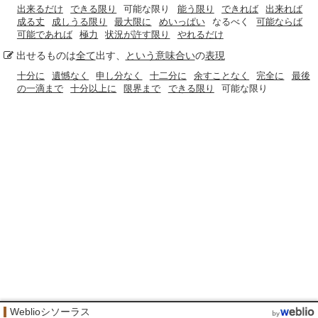
出来るだけ
できる限り
可能な限り
能う限り
できれば
出来れば
成る丈
成しうる限り
最大限に
めいっぱい
なるべく
可能ならば
可能であれば
極力
状況が許す限り
やれるだけ
出せるものは
全て
出す、
という意味合い
の
表現
十分に
遺憾なく
申し分なく
十二分に
余すことなく
完全に
最後
の一滴まで
十分以上に
限界まで
できる限り
可能な限り
Weblioシソーラス