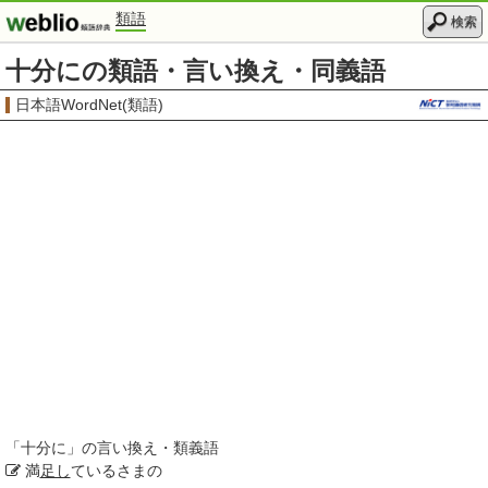
類語
検索
十分にの類語・言い換え・同義語
日本語WordNet(類語)
「
十分に
」の言い換え・類義語
満
足し
ているさまの