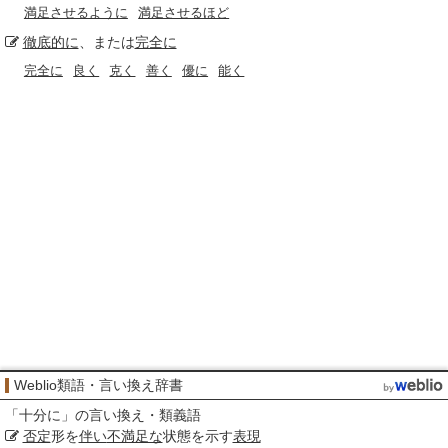
満足させるように
満足させるほど
徹底的に
、または
完全に
完全に
良く
克く
善く
優に
能く
Weblio類語・言い換え辞書
「
十分に
」の言い換え・類義語
否定
形を
伴い
不満足な
状態を示す
表現