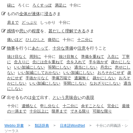
碌に
ろくに
ろくすっぽ
満足に
十分に
ものの
全体が
液体
に
浸る
さま
肩まで
どっぷり
しっかり
十分に
感情
や
思い
の
程度
を、
甚だしく
理解できる
さま
痛いほど
ひしひしと
痛切に
十分に
十二分に
物事
を行うに
あたって
、
十分な準備
や
注意
を行うこと
抜け目なく
周到に
十分に
抜け目無く
準備を重ねて
入念に
丁寧
に
念入りに
念には念を重ねて
念を入れて
手を抜かず
疎かにしな
い
いい加減にしない
等閑にしない
適当にしない
丹念に
忽せにし
ない
いい加減にしておかない
いい加減にしない
おろそかにせず
疎
かにせず
手抜かりなく
準備万端で
遺漏無く
疎かにしない
おろそ
かにしない
いい加減にしない
等閑にしない
なおざりにしない
適当
にしない
出せるものは
全て
出す、
という意味合い
の
表現
十分に
遺憾なく
申し分なく
十二分に
余すことなく
完全に
最後
の一滴まで
十分以上に
限界まで
できる限り
可能な限り
Weblio 辞書
>
類語辞典
>
日本語WordNet
>
十分に
の同義語・シ
ソーラス