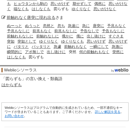
も
ヒョウタンから駒の
思いがけず
期せずして
偶然に
思いがけな
く
端なくも
はしなくも
図らずも
ゆくりなく
思いがけなく
前触れなく
唐突に
現れ出る
さま
ぬーっと
ぬうっと
忽然と
忽ち
急速に
急に
唐突に
予兆もなく
予兆もなしに
前兆もなく
前兆もなしに
予告なしで
予告もなしに
前触れもなしに
前触れなしに
俄かに
俄に
出し抜けに
すぐさま
突如
突如として
ゆくりなく
ゆくりなくも
思いがけず
思いがけず
に
パタリと
パッタリと
急遽
前触れもなく
一瞬にして
急激に
瞬間的に
アポ無しで
出し抜けに
突然
何の前触れもなく
突然に
はしなくも
図らずも
Weblioシソーラス
「
図らずも
」の言い換え・類義語
はからずも
Weblioシソーラスはプログラムで自動的に生成されているため、一部不適切なキー
ワードが含まれていることもあります。ご了承くださいませ。
詳しい解説を見る
。
お問い合わせ
。