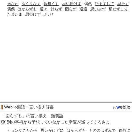
適さか
ゆくりなく
端無くも
思い掛けず
偶然
巧まずして
思掛ず
偶偶
はからずも
適々
計らず
図らず
適適
思い掛ず
期せずして
たまたま
思掛けず
ふいと
Weblio類語・言い換え辞書
「
図らずも
」の言い換え・類義語
別の
事柄
から
予想して
いなかった
幸運が巡ってくる
さま
ヒョンなことから
思いがけずに
はからずも
もののはずみで
偶然に