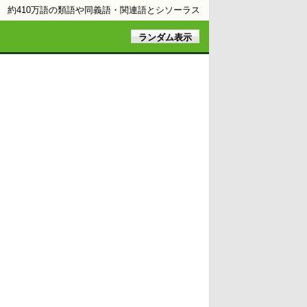
約410万語の類語や同義語・関連語とシソーラス