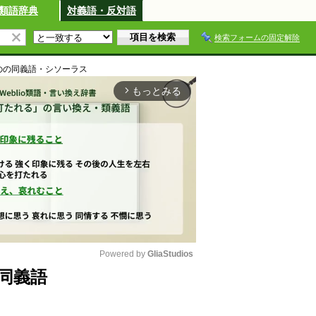
類語辞典
対義語・反対語
検索フォームの固定解除
の
の同義語・シソーラス
もっとみる
arrow_forward_ios
Powered by 
GliaStudios
同義語
M
u