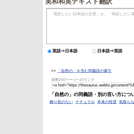
英和和英テキスト翻訳
英語⇒日本語
日本語⇒英語
>>
「自然の」を含む同義語の索引
自然ののページへのリンク
「自然の」の同義語・別の言い方につ
飾り気のない
ナチュラル
本来の性質
気取ら