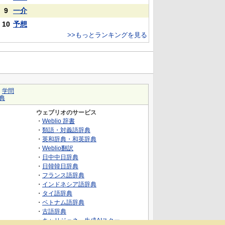
9
一介
10
予想
>>もっとランキングを見る
｜
学問
典
ウェブリオのサービス
・
Weblio 辞書
・
類語・対義語辞典
・
英和辞典・和英辞典
・
Weblio翻訳
・
日中中日辞典
・
日韓韓日辞典
・
フランス語辞典
・
インドネシア語辞典
・
タイ語辞典
・
ベトナム語辞典
・
古語辞典
・
キャリジェネ～生成AIスクー