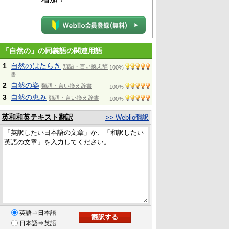
「自然の」の同義語の関連用語
1
自然のはたらき
類語・言い換え辞
100%
書
2
自然の姿
類語・言い換え辞書
100%
3
自然の恵み
類語・言い換え辞書
100%
英和和英テキスト翻訳
>> Weblio翻訳
英語⇒日本語
日本語⇒英語