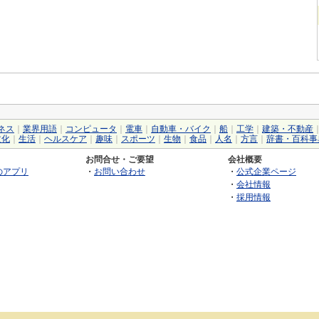
ネス
｜
業界用語
｜
コンピュータ
｜
電車
｜
自動車・バイク
｜
船
｜
工学
｜
建築・不動産
文化
｜
生活
｜
ヘルスケア
｜
趣味
｜
スポーツ
｜
生物
｜
食品
｜
人名
｜
方言
｜
辞書・百科事
お問合せ・ご要望
会社概要
のアプリ
・
お問い合わせ
・
公式企業ページ
・
会社情報
・
採用情報