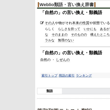
Weblio類語・言い換え辞書
「
自然の
」の言い換え・類義語
その人
や物がそれ
本来の
性質
や状態でいる
らしく
らしさを持って
いかにも
あるが
な
そのままの
そのものの
構えたところ
ラルな
無理のない
「
自然の
」の言い換え・類義語
自然の ・
しぜんの
索引トップ
用語の索引
ランキング
類語