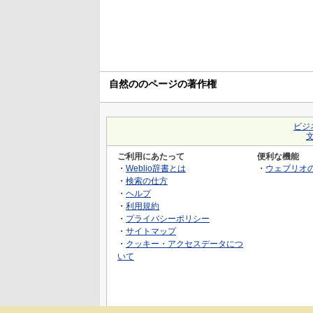
自然ののページの著作権
ビジ
ご利用にあたって
便利な機能
・
Weblio辞書とは
・
ウェブリオ
・
検索の仕方
・
ヘルプ
・
利用規約
・
プライバシーポリシー
・
サイトマップ
・
クッキー・アクセスデータにつ
いて