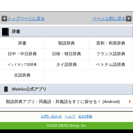
トップページに戻る
ページ上部に戻る
辞書
辞書
類語辞典
英和・和英辞典
日中・中日辞典
日韓・韓日辞典
フランス語辞典
タイ語辞典
ベトナム語辞典
インドネシア語辞典
古語辞典
Weblio公式アプリ
類語辞典アプリ - 同義語・対義語をすぐに探せる！ (Android)
お問い合わせ
ヘルプ
会社情報
©2026 GRAS Group, Inc.