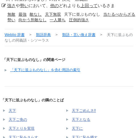
強さ
や
勢い
において、
他の
どれよりも
上回って
いるさま
無敵
最強
敵なし
天下無双
天下に並ぶものなし
当たるべからざる
勢い
向かう所敵なし
一人勝ち
圧倒的強さ
Weblio 辞書
>
類語辞典
>
類語・言い換え辞書
>
天下に並ぶもの
なし
の同義語・シソーラス
「天下に並ぶものなし」の関連ページ
「天下に並ぶものなし」を含む用語の索引
「天下に並ぶものなし」の隣のことば
天下
天下ごめんネ!!
天下ご免の
天下となる
天下とりを実現
天下に
天下に恥をさらす
天下に恥を晒す