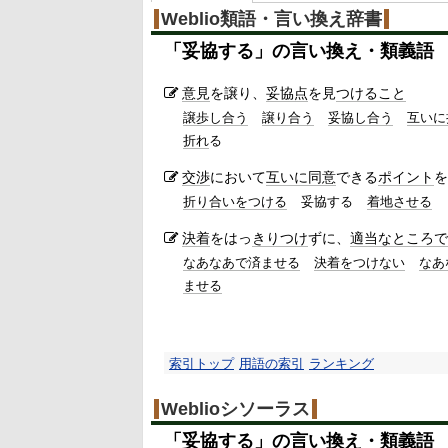
Weblio類語・言い換え辞書
「
妥協する
」の言い換え・類義語
意見
を譲り、
妥協点
を見
つけること
譲歩し合う
譲り合う
妥協し合う
互いに
折れ
る
交渉
において
互いに
同意
できる
ポイント
を
折り合いをつける
妥協する
着地させる
決着
をはっ
きりつけ
ずに、
適当なところで
なあなあで済ませる
決着をつけない
なあ
ませる
索引トップ
用語の索引
ランキング
Weblioシソーラス
「
妥協する
」の言い換え・類義語