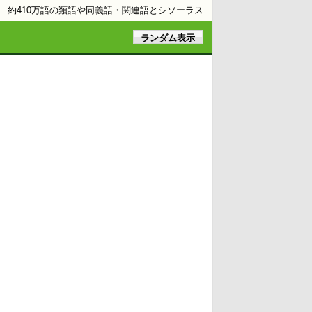
約410万語の類語や同義語・関連語とシソーラス