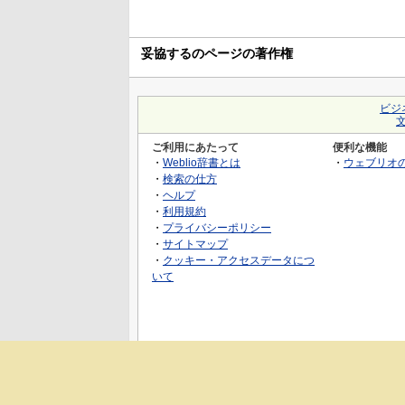
妥協するのページの著作権
ビジ
ご利用にあたって
便利な機能
・
Weblio辞書とは
・
ウェブリオ
・
検索の仕方
・
ヘルプ
・
利用規約
・
プライバシーポリシー
・
サイトマップ
・
クッキー・アクセスデータにつ
いて