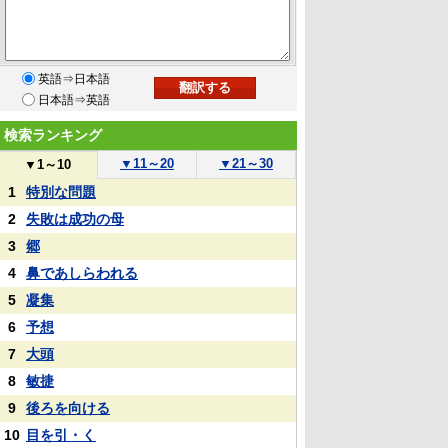
英語⇒日本語
日本語⇒英語
検索ランキング
▼
11～20
▼
21～30
▼
1～10
1
特別な問題
2
失敗は成功の母
3
郷
4
鼻であしらわれる
5
凝集
6
予想
7
大頭
8
敏捷
9
後ろを向ける
10
目を引・く