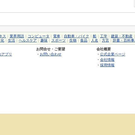
ネス
｜
業界用語
｜
コンピュータ
｜
電車
｜
自動車・バイク
｜
船
｜
工学
｜
建築・不動産
文化
｜
生活
｜
ヘルスケア
｜
趣味
｜
スポーツ
｜
生物
｜
食品
｜
人名
｜
方言
｜
辞書・百科事
お問合せ・ご要望
会社概要
のアプリ
・
お問い合わせ
・
公式企業ページ
・
会社情報
・
採用情報
©2026 GRAS Group, Inc.
RSS