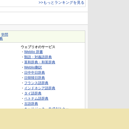
>>もっとランキングを見る
｜
学問
典
ウェブリオのサービス
・
Weblio 辞書
・
類語・対義語辞典
・
英和辞典・和英辞典
・
Weblio翻訳
・
日中中日辞典
・
日韓韓日辞典
・
フランス語辞典
・
インドネシア語辞典
・
タイ語辞典
・
ベトナム語辞典
・
古語辞典
・
キャリジェネ～生成AIスクー
ル・AIスキルでキャリアアップ～