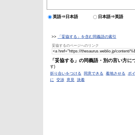
英語⇒日本語
日本語⇒英語
>>
「妥協する」を含む同義語の索引
妥協するのページへのリンク
「妥協する」の同義語・別の言い方に
す)
折り合いをつける
同意できる
着地させる
ポ
に
交渉
意見
決着