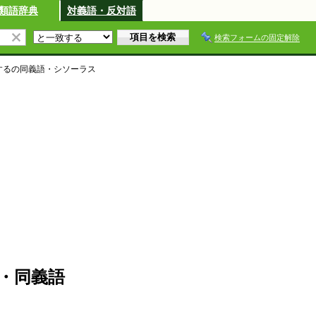
類語辞典
対義語・反対語
検索フォームの固定解除
する
の同義語・シソーラス
・同義語