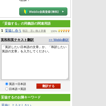
「妥協する」の同義語の関連用語
1
妥協し合う
類語・言い換え辞書
100%
英和和英テキスト翻訳
>> Weblio翻訳
英語⇒日本語
日本語⇒英語
妥協するのお隣キーワード
妥協しようとしない