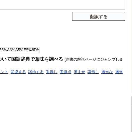
ついて国語辞典で意味を調べる
(辞書の解説ページにジャンプしま
イント
妥協する
譲歩する
妥協し
妥協点
済ませ
譲歩し
適当な
適当