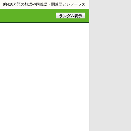
約410万語の類語や同義語・関連語とシソーラス