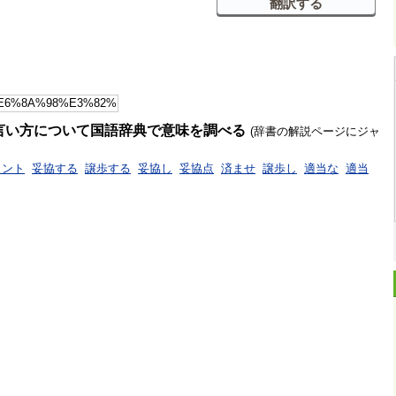
言い方について国語辞典で意味を調べる
(辞書の解説ページにジャ
イント
妥協する
譲歩する
妥協し
妥協点
済ませ
譲歩し
適当な
適当