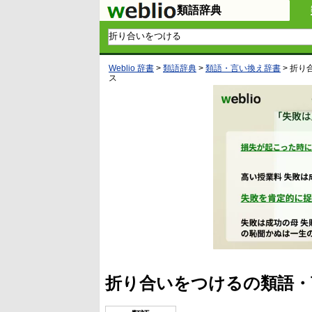
類語辞典
Weblio 辞書
>
類語辞典
>
類語・言い換え辞書
>
折り
ス
折り合いをつけるの類語・