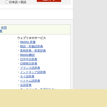
日本語⇒英語
｜
学問
典
ウェブリオのサービス
・
Weblio 辞書
・
類語・対義語辞典
・
英和辞典・和英辞典
・
Weblio翻訳
・
日中中日辞典
・
日韓韓日辞典
・
フランス語辞典
・
インドネシア語辞典
・
タイ語辞典
・
ベトナム語辞典
・
古語辞典
・
キャリジェネ～生成AIスクー
ル・AIスキルでキャリアアップ～