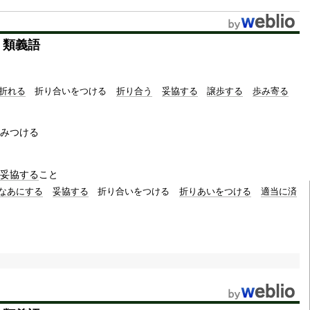
u
t
・類義語
e
折れる
折り合いをつける
折り合う
妥協する
譲歩する
歩み寄る
みつける
妥協する
こと
なあにする
妥協する
折り合いをつける
折りあいをつける
適当に済