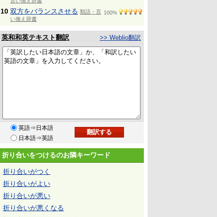
言い換え辞書
10
双方をバランスさせる
類語・言
100%
い換え辞書
英和和英テキスト翻訳
>> Weblio翻訳
英語⇒日本語
日本語⇒英語
折り合いをつけるのお隣キーワード
折り合いがつく
折り合いがよい
折り合いが悪い
折り合いが悪くなる