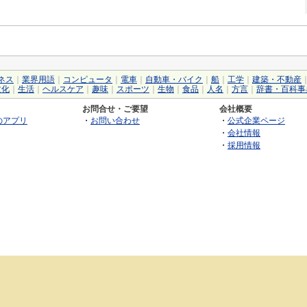
ネス
｜
業界用語
｜
コンピュータ
｜
電車
｜
自動車・バイク
｜
船
｜
工学
｜
建築・不動産
文化
｜
生活
｜
ヘルスケア
｜
趣味
｜
スポーツ
｜
生物
｜
食品
｜
人名
｜
方言
｜
辞書・百科事
お問合せ・ご要望
会社概要
のアプリ
・
お問い合わせ
・
公式企業ページ
・
会社情報
・
採用情報
©2026 GRAS Group, Inc.
RSS