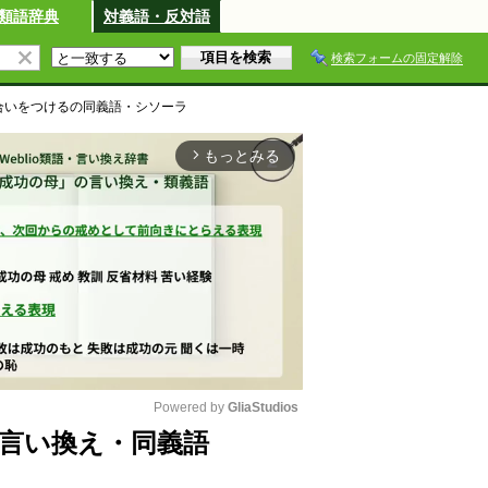
類語辞典
対義語・反対語
検索フォームの固定解除
合いをつける
の同義語・シソーラ
もっとみる
arrow_forward_ios
Powered by 
GliaStudios
言い換え・同義語
M