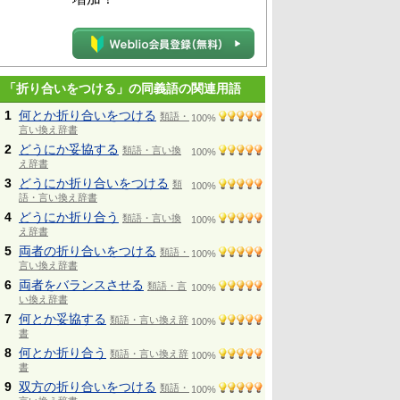
「折り合いをつける」の同義語の関連用語
1
何とか折り合いをつける
類語・
100%
言い換え辞書
2
どうにか妥協する
類語・言い換
100%
え辞書
3
どうにか折り合いをつける
類
100%
語・言い換え辞書
4
どうにか折り合う
類語・言い換
100%
え辞書
5
両者の折り合いをつける
類語・
100%
言い換え辞書
6
両者をバランスさせる
類語・言
100%
い換え辞書
7
何とか妥協する
類語・言い換え辞
100%
書
8
何とか折り合う
類語・言い換え辞
100%
書
9
双方の折り合いをつける
類語・
100%