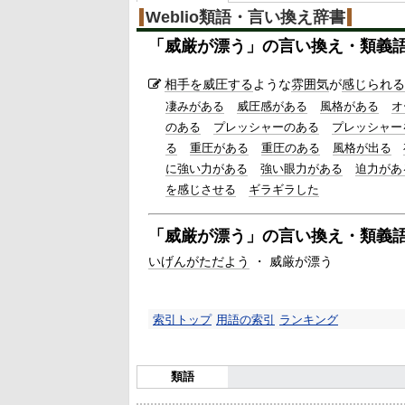
Weblio類語・言い換え辞書
「
威厳が漂う
」の言い換え・類義
相手を威圧する
ような
雰囲気
が
感じられる
凄みがある
威圧感がある
風格がある
オ
のある
プレッシャーのある
プレッシャー
る
重圧がある
重圧のある
風格が出る
に強い力がある
強い眼力がある
迫力があ
を感じさせる
ギラギラした
「
威厳が漂う
」の言い換え・類義
いげんがただよう
・ 威厳が漂う
索引トップ
用語の索引
ランキング
類語