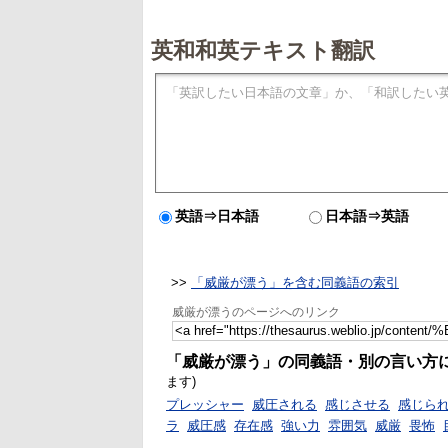
英和和英テキスト翻訳
英語⇒日本語
日本語⇒英語
>>
「威厳が漂う」を含む同義語の索引
威厳が漂うのページへのリンク
「威厳が漂う」の同義語・別の言い方
ます)
プレッシャー
威圧される
感じさせる
感じら
ラ
威圧感
存在感
強い力
雰囲気
威厳
畏怖