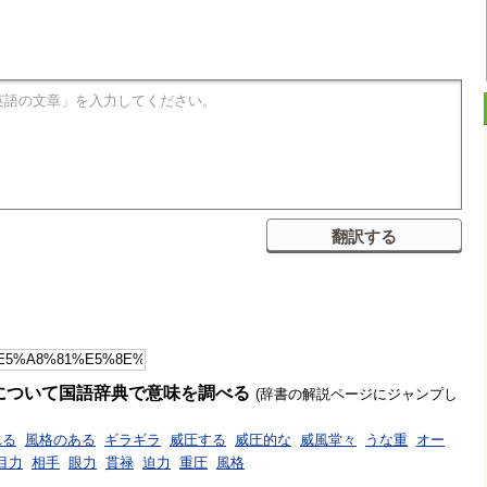
について国語辞典で意味を調べる
(辞書の解説ページにジャンプし
れる
風格のある
ギラギラ
威圧する
威圧的な
威風堂々
うな重
オー
目力
相手
眼力
貫禄
迫力
重圧
風格