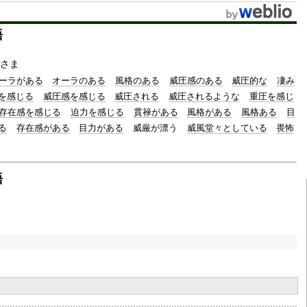
t
語
e
さま
ーラがある
オーラのある
風格のある
威圧感のある
威圧的な
凄み
を感じる
威圧感を感じる
威圧される
威圧されるような
重圧を感じ
存在感を感じる
迫力を感じる
貫禄がある
風格がある
風格ある
目
る
存在感がある
目力がある
威厳が漂う
威風堂々としている
畏怖
語