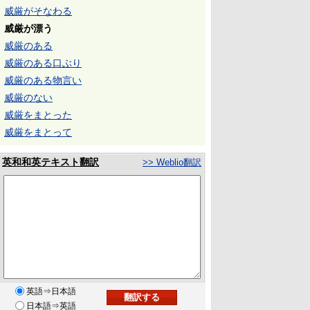
威厳がそなわる
威厳が漂う
威厳のある
威厳のある口ぶり
威厳のある物言い
威厳のない
威厳をまとった
威厳をまとって
英和和英テキスト翻訳
>> Weblio翻訳
英語⇒日本語
日本語⇒英語