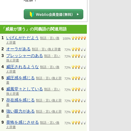
「威厳が漂う」の同義語の関連用語
1
いげんがただよう
類語・言い換
100%
え辞書
2
オーラがある
類語・言い換え辞書
72%
3
プレッシャーのある
類語・言い
72%
換え辞書
4
威圧されるような
類語・言い換
72%
え辞書
5
威圧感を感じる
類語・言い換え辞
72%
書
6
威風堂々としている
類語・言い
72%
換え辞書
7
存在感を感じる
類語・言い換え辞
72%
書
8
強い眼力がある
類語・言い換え辞
72%
書
9
畏怖を感じさせる
類語・言い換
72%
え辞書