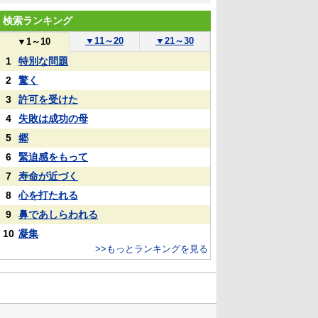
検索ランキング
▼
11～20
▼
21～30
▼
1～10
1
特別な問題
2
驚く
3
許可を受けた
4
失敗は成功の母
5
郷
6
緊迫感をもって
7
寿命が近づく
8
心を打たれる
9
鼻であしらわれる
10
凝集
>>もっとランキングを見る