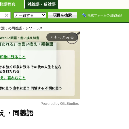
類語辞典
対義語・反対語
検索フォームの固定解除
が漂う
の同義語・シソーラス
もっとみる
arrow_forward_ios
Powered by 
GliaStudios
え・同義語
M
u