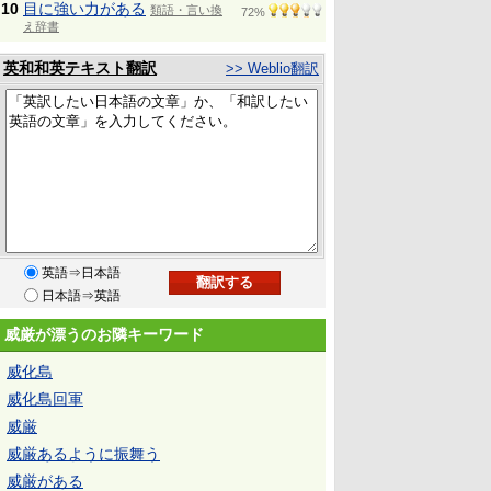
10
目に強い力がある
類語・言い換
72%
え辞書
英和和英テキスト翻訳
>> Weblio翻訳
英語⇒日本語
日本語⇒英語
威厳が漂うのお隣キーワード
威化島
威化島回軍
威厳
威厳あるように振舞う
威厳がある