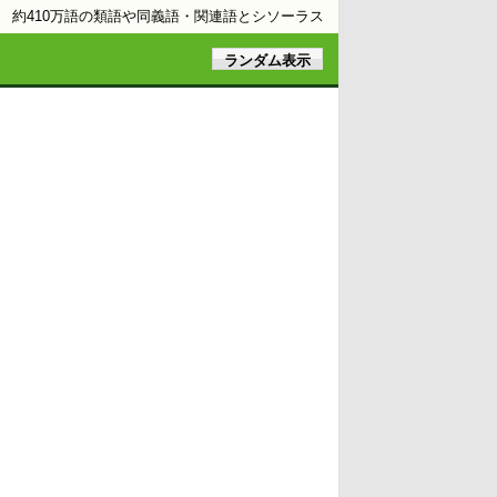
約410万語の類語や同義語・関連語とシソーラス