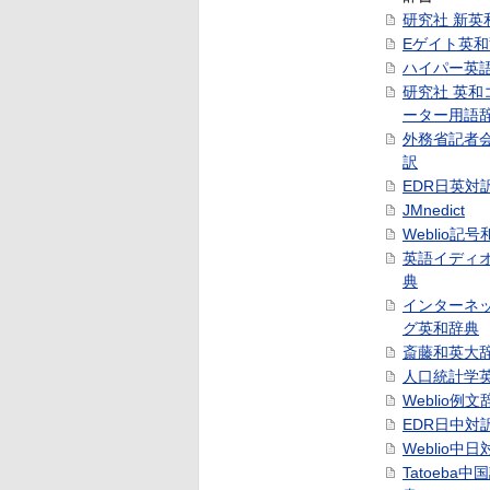
研究社 新英
Eゲイト英
ハイパー英
研究社 英和
ーター用語
外務省記者
訳
EDR日英対
JMnedict
Weblio記
英語イディ
典
インターネ
グ英和辞典
斎藤和英大
人口統計学
Weblio例文
EDR日中対
Weblio中
Tatoeba