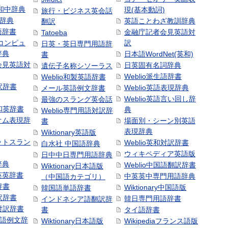
和中辞典
現(基本動詞)
旅行・ビジネス英会話
和辞典
英語ことわざ教訓辞典
翻訳
語辞書
金融庁記者会見英語対
Tatoeba
コンピュ
訳
日英・英日専門用語辞
辞典
日本語WordNet(英和)
書
会見英語対
日英固有名詞辞典
遺伝子名称シソーラス
Weblio派生語辞書
Weblio和製英語辞書
訳辞書
Weblio英語表現辞典
メール英語例文辞書
Weblio英語言い回し辞
最強のスラング英会話
号和英辞書
典
Weblio専門用語対訳辞
オム表現辞
場面別・シーン別英語
書
表現辞典
Wiktionary英語版
ットスラン
Weblio英和対訳辞書
白水社 中国語辞典
ウィキペディア英語版
日中中日専門用語辞典
辞典
Weblio中国語翻訳辞書
Wiktionary日本語版
英英辞書
中英英中専門用語辞典
（中国語カテゴリ）
辞書
Wiktionary中国語版
韓国語単語辞書
訳辞書
韓日専門用語辞書
インドネシア語翻訳辞
日対訳辞書
書
タイ語辞書
中国語例文辞
Wiktionary日本語版
Wikipediaフランス語版