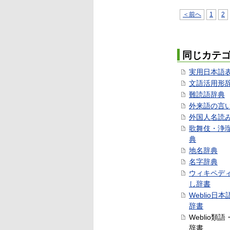
＜前へ
1
2
同じカテ
実用日本語
文語活用形
難読語辞典
外来語の言
外国人名読
歌舞伎・浄
典
地名辞典
名字辞典
ウィキペデ
し辞書
Weblio日
辞書
Weblio類
辞書