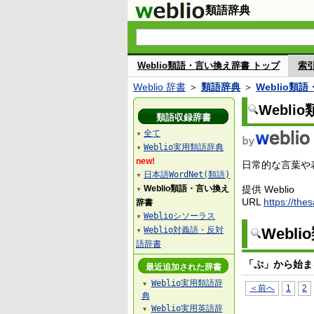
類語辞典
Weblio類語・言い換え辞書 トップ
索
Weblio 辞書
＞
類語辞典
＞
Weblio類
Webl
類語収録辞書
全て
▼
Weblio実用類語辞典
▼
new!
日常的な言葉や表
日本語WordNet(類語)
▼
Weblio類語・言い換え
提供 Weblio
▼
URL
https://the
辞書
Weblioシソーラス
▼
Weblio対義語・反対
Webl
▼
語辞書
「ぷ」から始ま
最近追加された辞書
Weblio実用類語辞
▼
＜前へ
1
2
典
Weblio実用英語辞
▼