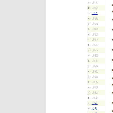
ぷと
ぷな
ぷに
ぷぬ
ぷね
ぷの
ぷは
ぷひ
ぷふ
ぷへ
ぷほ
ぷま
ぷみ
ぷむ
ぷめ
ぷも
ぷや
ぷゆ
ぷよ
ぷら
ぷり