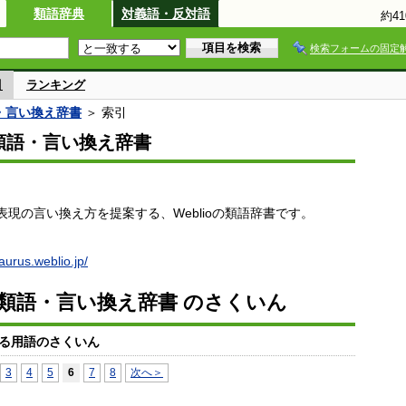
類語辞典
対義語・反対語
約4
検索フォームの固定
引
ランキング
語・言い換え辞書
＞ 索引
io類語・言い換え辞書
現の言い換え方を提案する、Weblioの類語辞書です。
saurus.weblio.jp/
io類語・言い換え辞書 のさくいん
る用語のさくいん
3
4
5
6
7
8
次へ＞