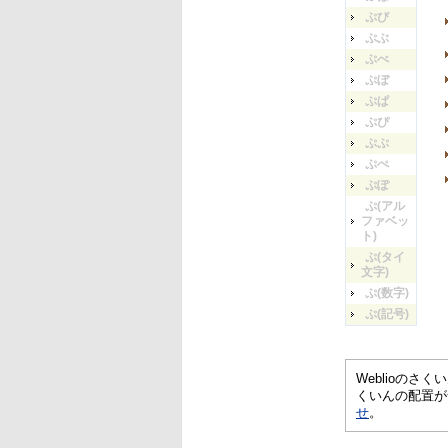
ぷび
ぷぶ
ぷべ
ぷぼ
ぷぱ
ぷぴ
ぷぷ
ぷぺ
ぷぽ
ぷ(アル
ファベッ
ト)
ぷ(タイ
文字)
ぷ(数字)
ぷ(記号)
Weblioの
くいんの配置が
せ
。