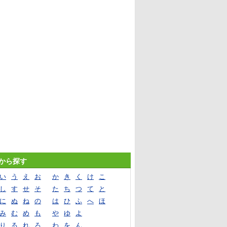
音から探す
い
う
え
お
か
き
く
け
こ
し
す
せ
そ
た
ち
つ
て
と
に
ぬ
ね
の
は
ひ
ふ
へ
ほ
み
む
め
も
や
ゆ
よ
り
る
れ
ろ
わ
を
ん