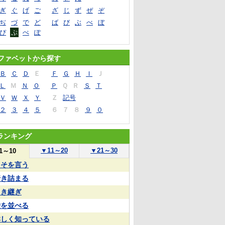
ぎ
ぐ
げ
ご
ざ
じ
ず
ぜ
ぞ
ぢ
づ
で
ど
ば
び
ぶ
べ
ぼ
ぴ
ぷ
ぺ
ぽ
ファベットから探す
Ｂ
Ｃ
Ｄ
Ｅ
Ｆ
Ｇ
Ｈ
Ｉ
Ｊ
Ｌ
Ｍ
Ｎ
Ｏ
Ｐ
Ｑ
Ｒ
Ｓ
Ｔ
Ｖ
Ｗ
Ｘ
Ｙ
Ｚ
記号
２
３
４
５
６
７
８
９
０
ランキング
▼
11～20
▼
21～30
1～10
うそを言う
行き詰まる
引き継ぎ
嘘を並べる
詳しく知っている