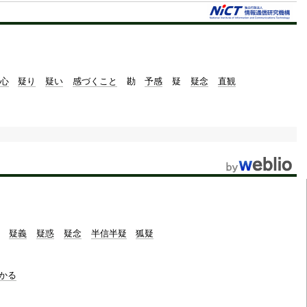
心
疑り
疑い
感づくこと
勘
予感
疑
疑念
直観
疑義
疑惑
疑念
半信半疑
狐疑
かる