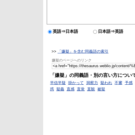
英語⇒日本語
日本語⇒英語
>>
「嫌疑」を含む同義語の索引
嫌疑のページへのリンク
「嫌疑」の同義語・別の言い方につい
半信半疑
掛かって
洞察力
疑われ
不審
予感
惑
疑義
直感
直覚
直観
被疑