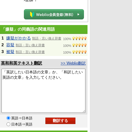
「嫌疑」の同義語の関連用語
1
嫌疑がかかる
類語・言い換え辞書
100%
2
容疑
類語・言い換え辞書
100%
3
被疑
類語・言い換え辞書
100%
英和和英テキスト翻訳
>> Weblio翻訳
英語⇒日本語
日本語⇒英語