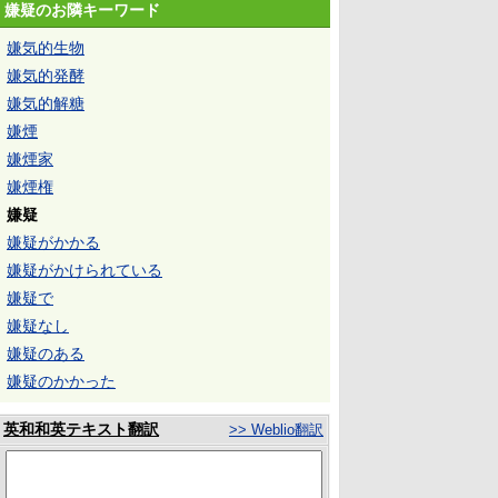
嫌疑のお隣キーワード
嫌気的生物
嫌気的発酵
嫌気的解糖
嫌煙
嫌煙家
嫌煙権
嫌疑
嫌疑がかかる
嫌疑がかけられている
嫌疑で
嫌疑なし
嫌疑のある
嫌疑のかかった
英和和英テキスト翻訳
>> Weblio翻訳