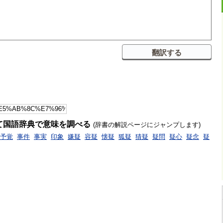
て国語辞典で意味を調べる
(辞書の解説ページにジャンプします)
予覚
事件
事実
印象
嫌疑
容疑
懐疑
狐疑
猜疑
疑問
疑心
疑念
疑