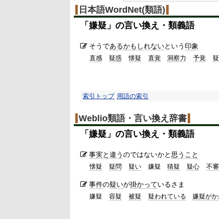
%
日本語WordNet(類語)
「
嫌疑
」の言い換え・類義語
そうで
あるかもしれない
という
印象
直感
疑惑
懐疑
直覚
洞察力
予覚
疑
索引トップ
用語の索引
Weblio類語・言い換え辞書
「
嫌疑
」の言い換え・類義語
事実と違う
のではないかと
思うこと
懐疑
疑問
疑い
嫌疑
猜疑
疑心
不審
事件
の
疑い
が
掛かって
いるさま
嫌疑
容疑
被疑
疑われている
嫌疑がか