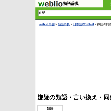
類語辞典
Weblio 辞書
>
類語辞典
>
日本語WordNet
>
嫌疑
の同
L
/
U
o
n
a
m
d
u
e
t
d
e
:
4
嫌疑の類語・言い換え・同
5
.
3
3
類語