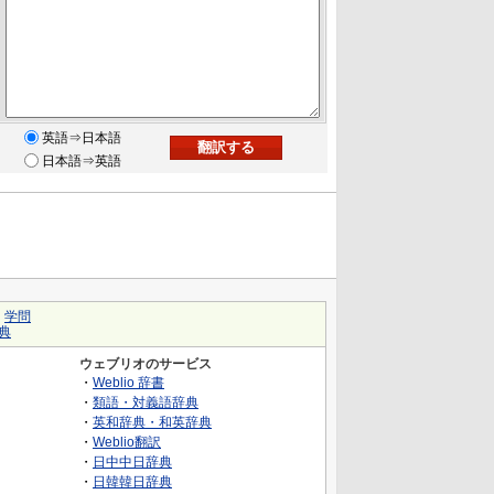
英語⇒日本語
日本語⇒英語
｜
学問
典
ウェブリオのサービス
・
Weblio 辞書
・
類語・対義語辞典
・
英和辞典・和英辞典
・
Weblio翻訳
・
日中中日辞典
・
日韓韓日辞典