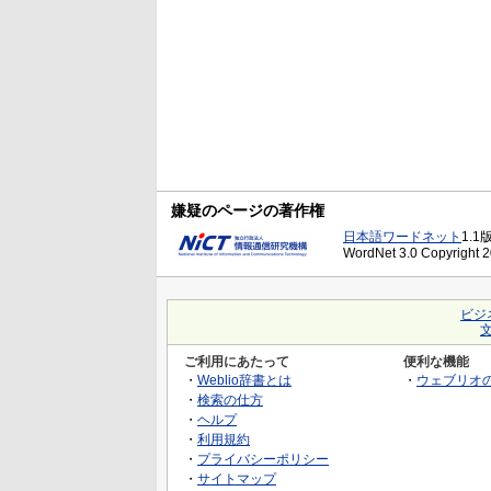
嫌疑のページの著作権
日本語ワードネット
1.1
WordNet 3.0 Copyright 20
ビジ
ご利用にあたって
便利な機能
・
Weblio辞書とは
・
ウェブリオ
・
検索の仕方
・
ヘルプ
・
利用規約
・
プライバシーポリシー
・
サイトマップ