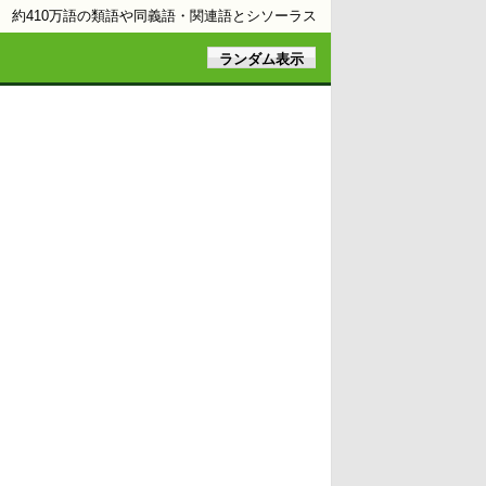
約410万語の類語や同義語・関連語とシソーラス