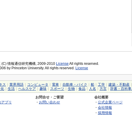
版 (C) 情報通信研究機構, 2009-2010
License
All rights reserved.
06 by Princeton University. All rights reserved.
License
ネス
｜
業界用語
｜
コンピュータ
｜
電車
｜
自動車・バイク
｜
船
｜
工学
｜
建築・不動産
文化
｜
生活
｜
ヘルスケア
｜
趣味
｜
スポーツ
｜
生物
｜
食品
｜
人名
｜
方言
｜
辞書・百科事
お問合せ・ご要望
会社概要
のアプリ
・
お問い合わせ
・
公式企業ページ
・
会社情報
・
採用情報