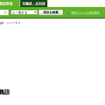
類語辞典
対義語・反対語
検索フォームの固定解除
義語・シソーラス
義語