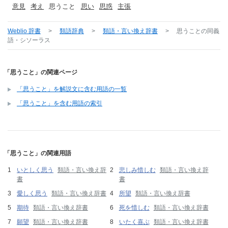
意見
考え
思うこと
思い
思惑
主張
Weblio 辞書
>
類語辞典
>
類語・言い換え辞書
>
思うこと
の同義
語・シソーラス
「思うこと」の関連ページ
「思うこと」を解説文に含む用語の一覧
「思うこと」を含む用語の索引
「思うこと」の関連用語
いとしく思う
類語・言い換え辞
悲しみ惜しむ
類語・言い換え辞
書
書
愛しく思う
類語・言い換え辞書
所望
類語・言い換え辞書
期待
類語・言い換え辞書
死を惜しむ
類語・言い換え辞書
願望
類語・言い換え辞書
いたく喜ぶ
類語・言い換え辞書