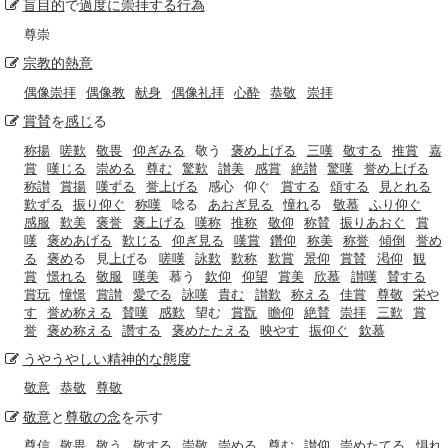
盲目的
で
過度に
崇拝する
行為
尊崇
宗教的
熱意
偶像崇拝
偶像教
献身
偶像礼拝
心酔
恭敬
崇拝
賞賛
を
感じ
る
称揚
嗟歎
敬畏
仰ぎみる
敬う
褒め上げる
三嘆
敬する
推賞
嘉
賞
嘆じる
崇める
尊む
驚歎
讃美
感賞
絶讃
驚嘆
誉め上げる
称讃
賞揚
嘆ずる
誉上げる
感心
仰ぐ
賞する
頌する
見とれる
歎ずる
振り仰ぐ
称嘆
唸る
あおぎ見る
憧れ
る
敬慕
ふり仰ぐ
感服
歎美
褒誉
褒上げる
嘆称
推称
敬仰
称賛
振りあおぐ
賞
嘆
褒めあげる
歎じる
仰ぎ見る
嘆賞
鑽仰
称美
称誉
傾倒
誉め
る
褒め
る
見
上げ
る
嗟嘆
詠歎
歎称
歎賞
景仰
賞賛
渇仰
観
賞
憬れる
敬服
嘆美
慕う
欽仰
仰望
賞美
欣慕
讃嘆
賛する
賞玩
憧憬
賞讃
愛でる
詠嘆
貴む
讃歎
称える
佳賞
尊敬
栄や
す
誉め称える
賛嘆
感歎
望む
賞翫
瞻仰
絶賛
崇拝
三歎
賞
誉
褒め称える
讚する
褒めたたえる
映やす
振仰ぐ
欽慕
うやうやしい
精神的な
態度
敬意
恭敬
尊敬
敬意
と
尊敬の念
を示す
尊信
敬畏
敬う
敬する
崇敬
崇める
尊む
讃仰
崇めたてる
惧れ