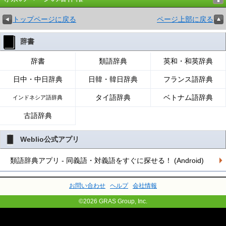
トップページに戻る
ページ上部に戻る
辞書
辞書
類語辞典
英和・和英辞典
日中・中日辞典
日韓・韓日辞典
フランス語辞典
タイ語辞典
ベトナム語辞典
インドネシア語辞典
古語辞典
Weblio公式アプリ
類語辞典アプリ - 同義語・対義語をすぐに探せる！ (Android)
お問い合わせ
ヘルプ
会社情報
©2026 GRAS Group, Inc.