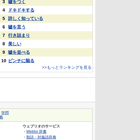
3
嘘をつく
4
ドキドキする
5
詳しく知っている
6
嘘を言う
7
行き詰まり
8
美しい
9
嘘を並べる
10
ピンチに陥る
>>もっとランキングを見る
｜
学問
典
ウェブリオのサービス
・
Weblio 辞書
・
類語・対義語辞典