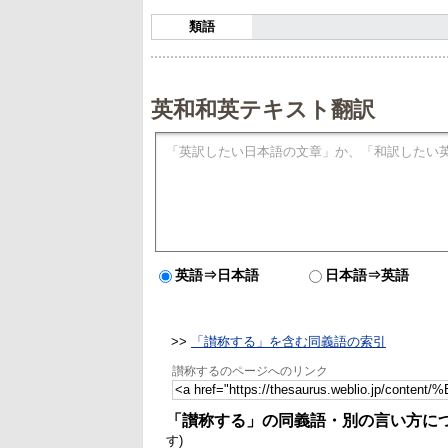
類語
英和和英テキスト翻訳
英語⇒日本語
日本語⇒英語
>>
「讃称する」を含む同義語の索引
讃称するのページへのリンク
「讃称する」の同義語・別の言い方に
す)