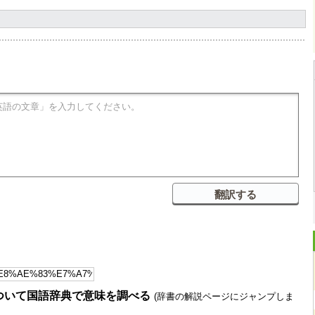
ついて国語辞典で意味を調べる
(辞書の解説ページにジャンプしま