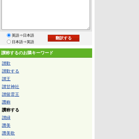
英語⇒日本語
日本語⇒英語
讃称するのお隣キーワード
讃歎
讃歎する
讃王
讃甘神社
讃留霊王
讚称
讚称する
讃緑
讚美
讚美歌