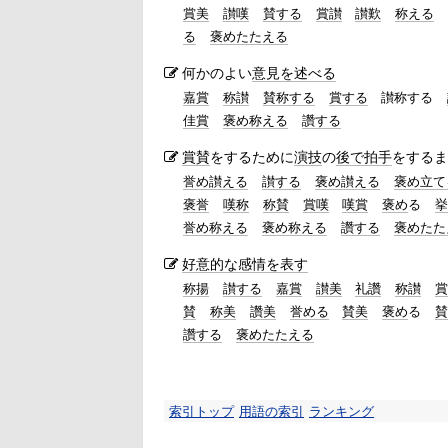
賞美
讃嘆
賛する
賞讃
讃歎
称える
る
褒めたたえる
何かのよい
意見を述べる
嘉賞
称讃
賛称する
賞する
讃称する
佳賞
褒め称える
讚する
賞賛
をするために
演技
の
後で
拍手
をするま
誉め讃える
讃する
褒め讃える
褒め立て
褒誉
嘆称
称賛
賞嘆
嘆賞
褒め
る
挙
誉め称える
褒め称える
讚する
褒めたた
好意的な
感情
を表す
称揚
讃する
嘉賞
讃美
礼讚
称讃
賞
賛
称美
讚美
誉める
賛美
褒め
る
賛
讚する
褒めたたえる
索引トップ
用語の索引
ランキング