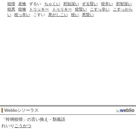
狡猾
老獪
ずるい
ちゃくい
邪知深い
ずる賢い
狡辛い
邪智深い
狡悪
狡獪
トリッキー
トゥリキー
狡賢い
こすっ辛い
こすっから
い
狡っ辛い
こすい
悪がしこい
狡い
悪賢い
Weblioシソーラス
「
怜悧狡猾
」の言い換え・類義語
れいり
こうかつ