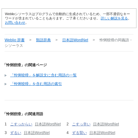
Weblioシソーラスはプログラムで自動的に生成されているため、一部不適切なキー
ワードが含まれていることもあります。ご了承くださいませ。
詳しい解説を見る
。
お問い合わせ
。
Weblio 辞書
>
類語辞典
>
日本語WordNet
>
怜悧狡猾
の同義語・
シソーラス
「怜悧狡猾」の関連ページ
「怜悧狡猾」を解説文に含む用語の一覧
「怜悧狡猾」を含む用語の索引
「怜悧狡猾」の関連用語
こすっからい
日本語WordNet
こすっ辛い
日本語WordNet
ずるい
日本語WordNet
ずる賢い
日本語WordNet