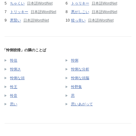
ちゃくい
日本語WordNet
トゥリキー
日本語WordNet
トリッキー
日本語WordNet
悪がしこい
日本語WordNet
悪賢い
日本語WordNet
狡っ辛い
日本語WordNet
「怜悧狡猾」の隣のことば
怜佳
怜悧
怜悧さ
怜悧な分析
怜悧な頭
怜悧な頭脳
怜王
怜野集
怜音
思
思い
思いあがって