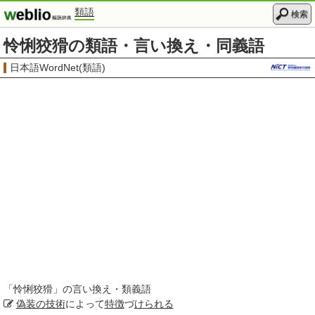
類語
検索
怜悧狡猾の類語・言い換え・同義語
日本語WordNet(類語)
「
怜悧狡猾
」の言い換え・類義語
偽装の
技術
によって
特徴
づ
けられる