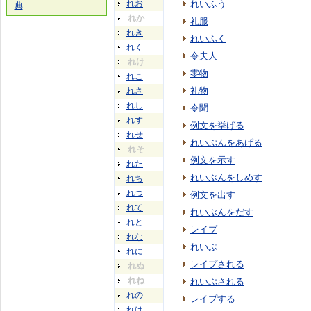
れお
れいふう
典
れか
礼服
れき
れいふく
れく
令夫人
れけ
零物
れこ
礼物
れさ
れし
令聞
れす
例文を挙げる
れせ
れいぶんをあげる
れそ
例文を示す
れた
れいぶんをしめす
れち
れつ
例文を出す
れて
れいぶんをだす
れと
レイプ
れな
れいぷ
れに
レイプされる
れぬ
れね
れいぷされる
れの
レイプする
れは