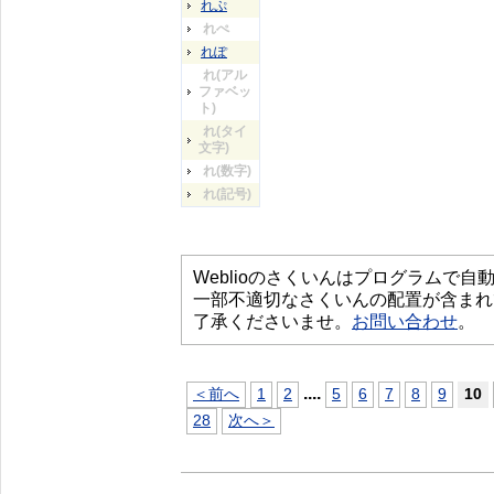
れぷ
れぺ
れぽ
れ(アル
ファベッ
ト)
れ(タイ
文字)
れ(数字)
れ(記号)
Weblioのさくいんはプログラムで
一部不適切なさくいんの配置が含まれ
了承くださいませ。
お問い合わせ
。
...
.
＜前へ
1
2
5
6
7
8
9
10
28
次へ＞