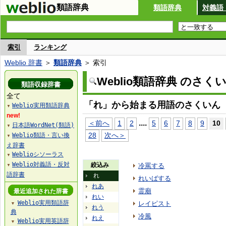
類語辞典
類語辞典
対義語
索引
ランキング
Weblio 辞書
＞
類語辞典
＞ 索引
Weblio類語辞典 のさく
類語収録辞書
全て
「れ」から始まる用語のさくいん
Weblio実用類語辞典
▼
new!
...
.
＜前へ
1
2
5
6
7
8
9
10
日本語WordNet(類語)
▼
28
次へ＞
Weblio類語・言い換
▼
え辞書
Weblioシソーラス
▼
Weblio対義語・反対
絞込み
冷罵する
▼
語辞書
れ
れいばする
れあ
霊廟
最近追加された辞書
れい
Weblio実用類語辞
レイピスト
▼
れう
典
冷風
れえ
Weblio実用英語辞
▼