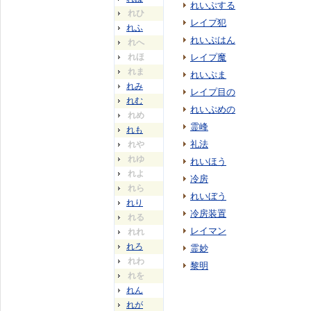
れいぷする
れひ
レイプ犯
れふ
れいぷはん
れへ
れほ
レイプ魔
れま
れいぷま
れみ
レイプ目の
れむ
れいぷめの
れめ
霊峰
れも
礼法
れや
れゆ
れいほう
れよ
冷房
れら
れいぼう
れり
冷房装置
れる
レイマン
れれ
れろ
霊妙
れわ
黎明
れを
れん
れが