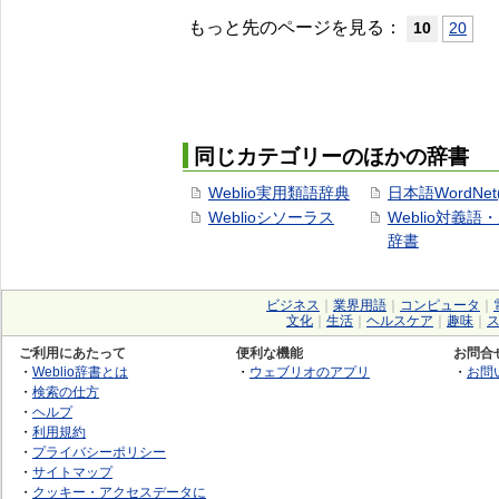
もっと先のページを見る：
10
20
同じカテゴリーのほかの辞書
Weblio実用類語辞典
日本語WordNet
Weblioシソーラス
Weblio対義語
辞書
ビジネス
｜
業界用語
｜
コンピュータ
｜
文化
｜
生活
｜
ヘルスケア
｜
趣味
｜
ご利用にあたって
便利な機能
お問合
・
Weblio辞書とは
・
ウェブリオのアプリ
・
お問
・
検索の仕方
・
ヘルプ
・
利用規約
・
プライバシーポリシー
・
サイトマップ
・
クッキー・アクセスデータに