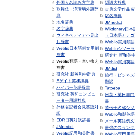
外国人名読み方字典
隠語大辞典
歌舞伎・浄瑠璃外題辞
古典文学作品名
典
駅名辞典
地名辞典
JMnedict
名字辞典
Wiktionary日
ウィキペディア小見出
（日本語カテゴ
し辞書
Weblio実用類
Weblio日本語例文用例
Weblioシソー
辞書
研究社 新和英
Weblio類語・言い換え
Weblio実用英
辞書
JMdict
研究社 新英和中辞典
旅行・ビジネス
Eゲイト英和辞典
翻訳
ハイパー英語辞書
Tatoeba
研究社 英和コンピュ
日英・英日専門
ーター用語辞典
書
外務省記者会見英語対
遺伝子名称シソ
訳
Weblio和製英
EDR日英対訳辞書
メール英語例文
JMnedict
最強のスラング
Weblio記号和英辞書
Weblio専門用