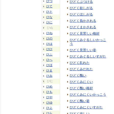
ひつ
ひどくぶつける
ひて
ひどく欲しがる
ひと
ひどくほしがる
ひな
ひどく負かされる
ひに
ひどくまかされる
ひぬ
ひね
ひどく見苦しい格好
ひの
ひどくみぐるしいかっこ
う
ひは
ひひ
ひどく見苦しい姿
ひふ
ひどくみぐるしいすがた
ひへ
ひどく乱れた
ひほ
ひどくみだれた
ひま
ひどく醜い
ひみ
ひむ
ひどくみにくい
ひめ
ひどく醜い格好
ひも
ひどくみにくいかっこう
ひや
ひどく醜い姿
ひゆ
ひどくみにくいすがた
ひよ
ひら
ひどく珍しい