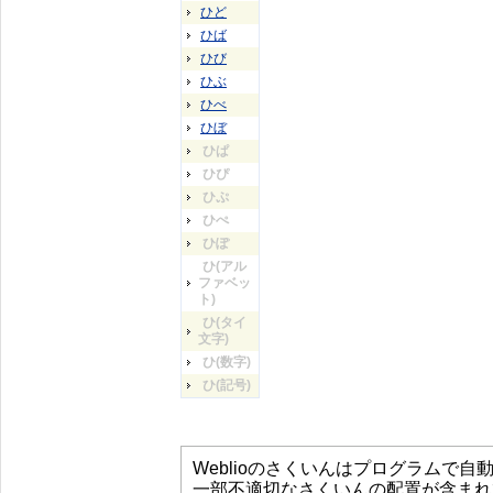
ひど
ひば
ひび
ひぶ
ひべ
ひぼ
ひぱ
ひぴ
ひぷ
ひぺ
ひぽ
ひ(アル
ファベッ
ト)
ひ(タイ
文字)
ひ(数字)
ひ(記号)
Weblioのさくいんはプログラムで
一部不適切なさくいんの配置が含まれ