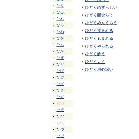
ひり
ひどくめずらしい
ひる
ひどく面食らう
ひれ
ひどくめんくらう
ひろ
ひどく揉まれる
ひわ
ひを
ひどくもまれる
ひん
ひどくやられる
ひが
ひどく酔う
ひぎ
ひどくよう
ひぐ
ひどく用心深い
ひげ
ひご
ひざ
ひじ
ひず
ひぜ
ひぞ
ひだ
ひぢ
ひづ
ひで