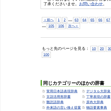
了承くださいませ。
お問い合わせ
。
...
.
＜前へ
1
2
63
64
65
66
67
...
.
105
106
次へ＞
もっと先のページを見る：
10
20
3
100
同じカテゴリーのほかの辞書
実用日本語表現辞典
デジタル大辞泉
文語活用形辞書
丁寧表現の辞書
難読語辞典
原色大辞典
外来語の言い換え提案
物語要素事典