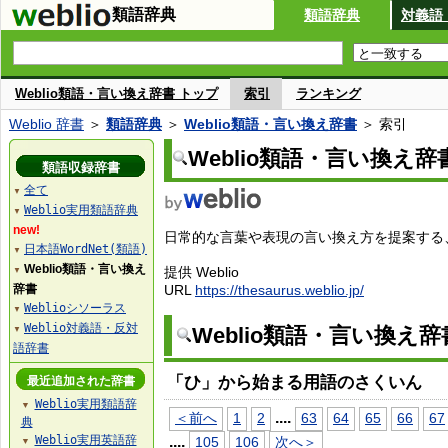
類語辞典
類語辞典
対義語
Weblio類語・言い換え辞書 トップ
索引
ランキング
Weblio 辞書
＞
類語辞典
＞
Weblio類語・言い換え辞書
＞ 索引
Weblio類語・言い換え辞
類語収録辞書
全て
▼
Weblio実用類語辞典
▼
new!
日常的な言葉や表現の言い換え方を提案する、W
日本語WordNet(類語)
▼
Weblio類語・言い換え
提供 Weblio
▼
辞書
URL
https://thesaurus.weblio.jp/
Weblioシソーラス
▼
Weblio対義語・反対
Weblio類語・言い換え
▼
語辞書
「ひ」から始まる用語のさくいん
最近追加された辞書
Weblio実用類語辞
▼
...
.
＜前へ
1
2
63
64
65
66
67
典
Weblio実用英語辞
...
.
105
106
次へ＞
▼