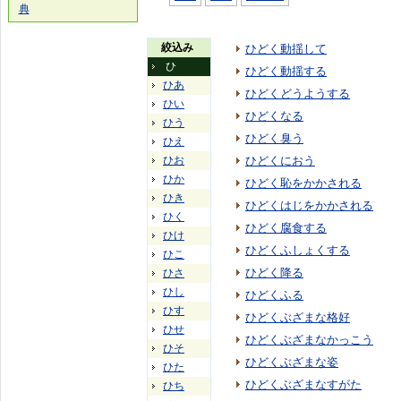
典
絞込み
ひどく動揺して
ひ
ひどく動揺する
ひあ
ひどくどうようする
ひい
ひどくなる
ひう
ひどく臭う
ひえ
ひお
ひどくにおう
ひか
ひどく恥をかかされる
ひき
ひどくはじをかかされる
ひく
ひどく腐食する
ひけ
ひどくふしょくする
ひこ
ひどく降る
ひさ
ひし
ひどくふる
ひす
ひどくぶざまな格好
ひせ
ひどくぶざまなかっこう
ひそ
ひどくぶざまな姿
ひた
ひどくぶざまなすがた
ひち