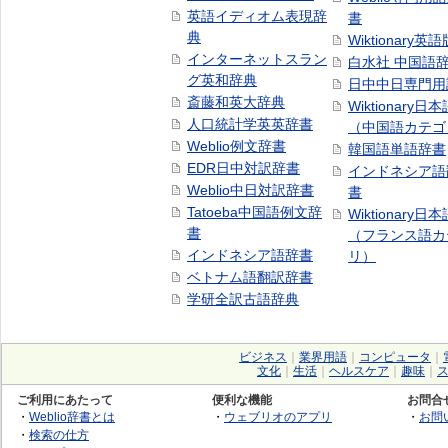
英語イディオム表現辞
書
典
Wiktionary英語
インターネットスラン
白水社 中国語
グ英和辞典
日中中日専門用
斎藤和英大辞典
Wiktionary日
人口統計学英英辞書
（中国語カテゴ
Weblio例文辞書
韓国語単語辞書
EDR日中対訳辞書
インドネシア語
Weblio中日対訳辞書
書
Tatoeba中国語例文辞
Wiktionary日
書
（フランス語カ
インドネシア語辞書
リ）
ベトナム語翻訳辞書
学研全訳古語辞典
ビジネス
｜
業界用語
｜
コンピュータ
｜
文化
｜
生活
｜
ヘルスケア
｜
趣味
｜
ご利用にあたって
便利な機能
お問合
・
Weblio辞書とは
・
ウェブリオのアプリ
・
お問
・
検索の仕方