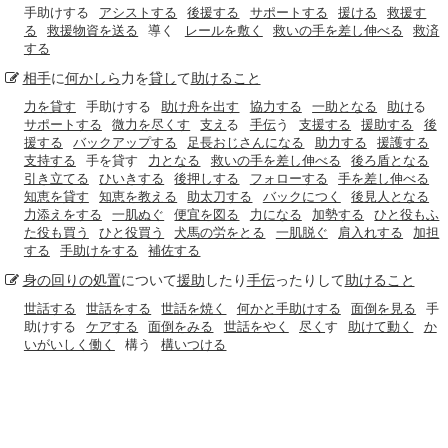
手助けする
アシストする
後援する
サポートする
援ける
救援す
る
救援物資を送る
導く
レールを敷く
救いの手を差し伸べる
救済
する
相手
に
何かしら
力を
貸し
て
助けること
力を貸す
手助けする
助け舟を出す
協力する
一助となる
助け
る
サポートする
微力を尽くす
支え
る
手伝
う
支援する
援助する
後
援する
バックアップする
足長おじさんになる
助力する
援護する
支持する
手を貸す
力となる
救いの手を差し伸べる
後ろ盾となる
引き立てる
ひいきする
後押しする
フォローする
手を差し伸べる
知恵を貸す
知恵を教える
助太刀する
バックにつく
後見人となる
力添えをする
一肌ぬぐ
便宜を図る
力になる
加勢する
ひと役もふ
た役も買う
ひと役買う
犬馬の労をとる
一肌脱ぐ
肩入れする
加担
する
手助けをする
補佐する
身の回りの
処置
について
援助
したり
手伝
ったりして
助けること
世話する
世話をする
世話を焼く
何かと手助けする
面倒を見る
手
助けする
ケアする
面倒をみる
世話をやく
尽く
す
助けて動く
か
いがいしく働く
構う
構いつける