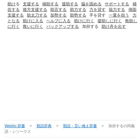
助け
る
支援する
補助する
援助する
脇を固める
サポートする
補
佐する
後方支援する
助言する
助力する
力を貸す
協力する
側面
支援する
助太刀する
加勢する
助勢する
手を貸す
一翼を担う
力
となる
助けに入る
ヘルプに入る
助けに行く
援助しに行く
救助し
に行く
救いに行く
バックアップする
加担する
助け舟を出す
Weblio 辞書
>
類語辞典
>
類語・言い換え辞書
>
加担する
の同義
語・シソーラス