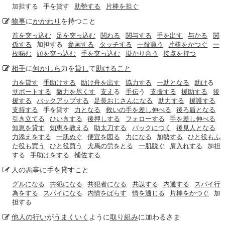
加担する
手を貸す
助勢する
片棒を担ぐ
物事
に
かかわり
を持つこと
首を突っ込む
足を突っ込む
関わる
関与する
手を出す
与かる
関
係する
加担する
参画する
タッチする
一役買う
片棒をかつぐ
一
枚噛む
頭を突っ込む
手を突っ込む
掛かり合う
接点を持つ
相手
に
何かしら
力を
貸し
て
助けること
力を貸す
手助けする
助け舟を出す
協力する
一助となる
助け
る
サポートする
微力を尽くす
支え
る
手伝
う
支援する
援助する
後
援する
バックアップする
足長おじさんになる
助力する
援護する
支持する
手を貸す
力となる
救いの手を差し伸べる
後ろ盾となる
引き立てる
ひいきする
後押しする
フォローする
手を差し伸べる
知恵を貸す
知恵を教える
助太刀する
バックにつく
後見人となる
力添えをする
一肌ぬぐ
便宜を図る
力になる
加勢する
ひと役もふ
た役も買う
ひと役買う
犬馬の労をとる
一肌脱ぐ
肩入れする
加担
する
手助けをする
補佐する
人の
悪事
に手を貸すこと
グルになる
共犯になる
共犯者になる
共謀する
内通する
スパイ行
為をする
スパイになる
内情をばらす
情を通じる
片棒をかつぐ
加
担する
他人の
行い
が
うまくいく
ように
取り組み
に加わるさま