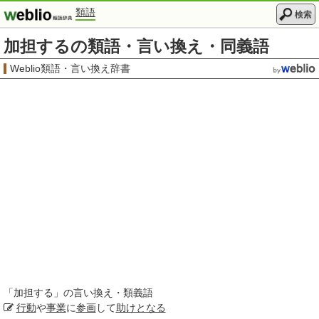
類語
検索
加担するの類語・言い換え・同義語
Weblio類語・言い換え辞書
「
加担する
」の言い換え・類義語
行動
や
事業
に
参画
して
助けとなる