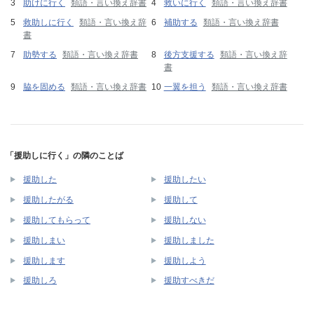
助けに行く
類語・言い換え辞書
救いに行く
類語・言い換え辞書
救助しに行く
類語・言い換え辞
補助する
類語・言い換え辞書
書
助勢する
類語・言い換え辞書
後方支援する
類語・言い換え辞
書
脇を固める
類語・言い換え辞書
一翼を担う
類語・言い換え辞書
「援助しに行く」の隣のことば
援助した
援助したい
援助したがる
援助して
援助してもらって
援助しない
援助しまい
援助しました
援助します
援助しよう
援助しろ
援助すべきだ