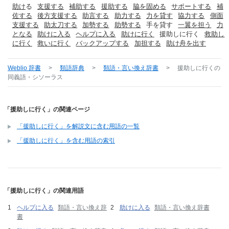
助け
る
支援する
補助する
援助する
脇を固める
サポートする
補
佐する
後方支援する
助言する
助力する
力を貸す
協力する
側面
支援する
助太刀する
加勢する
助勢する
手を貸す
一翼を担う
力
となる
助けに入る
ヘルプに入る
助けに行く
援助しに行く
救助し
に行く
救いに行く
バックアップする
加担する
助け舟を出す
Weblio 辞書
>
類語辞典
>
類語・言い換え辞書
>
援助しに行く
の
同義語・シソーラス
「援助しに行く」の関連ページ
「援助しに行く」を解説文に含む用語の一覧
「援助しに行く」を含む用語の索引
「援助しに行く」の関連用語
ヘルプに入る
類語・言い換え辞
助けに入る
類語・言い換え辞書
書