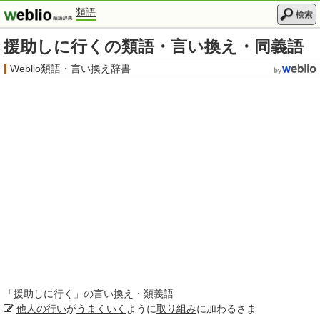
類語
検索
援助しに行くの類語・言い換え・同義語
Weblio類語・言い換え辞書
「
援助しに行く
」の言い換え・類義語
他人の
行い
が
うまくいく
ように
取り組み
に加わるさま