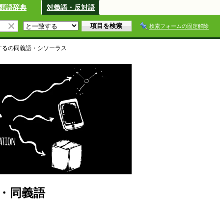
類語辞典
対義語・反対語
検索フォームの固定解除
する
の同義語・シソーラス
・同義語