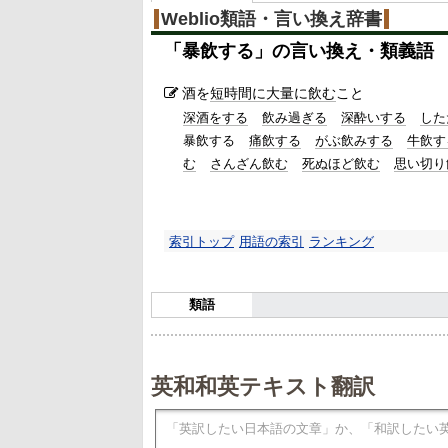
Weblio類語・言い換え辞書
「
暴飲する
」の言い換え・類義語
酒を
短時間に
大量に飲む
こと
深酒をする
飲み過ぎる
深酔いする
した
暴飲する
痛飲する
がぶ飲みする
牛飲す
む
さんざん飲む
死ぬほど飲む
思い切り
索引トップ
用語の索引
ランキング
類語
英和和英テキスト翻訳