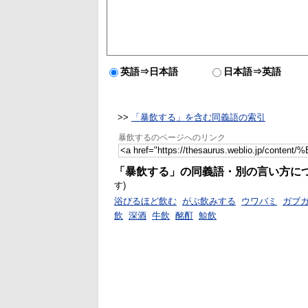
英語⇒日本語
日本語⇒英語
>>
「暴飲する」を含む同義語の索引
暴飲するのページへのリンク
「暴飲する」の同義語・別の言い方に
す)
浴びるほど飲む
がぶ飲みする
ウワバミ
ガブ
飲
深酒
牛飲
酩酊
鯨飲