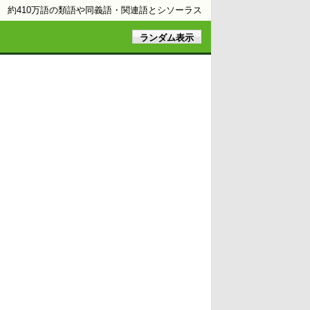
約410万語の類語や同義語・関連語とシソーラス