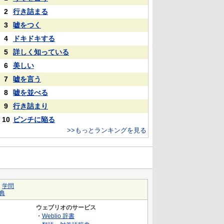
2
行き詰まる
3
嘘をつく
4
ドキドキする
5
詳しく知っている
6
美しい
7
嘘を言う
8
嘘を並べる
9
行き詰まり
10
ピンチに陥る
>>もっとランキングを見る
｜
学問
典
ウェブリオのサービス
・
Weblio 辞書