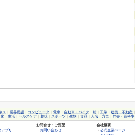
ネス
｜
業界用語
｜
コンピュータ
｜
電車
｜
自動車・バイク
｜
船
｜
工学
｜
建築・不動産
文化
｜
生活
｜
ヘルスケア
｜
趣味
｜
スポーツ
｜
生物
｜
食品
｜
人名
｜
方言
｜
辞書・百科事
お問合せ・ご要望
会社概要
のアプリ
・
お問い合わせ
・
公式企業ページ