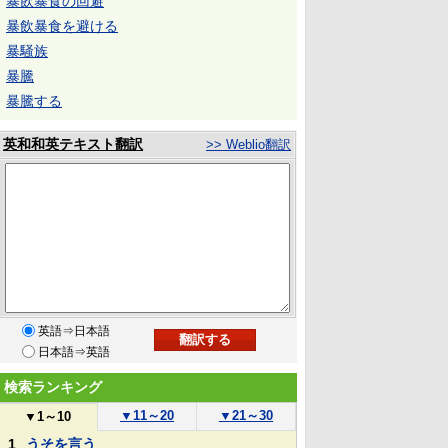
暴飲暴食の回避
暴飲暴食を避ける
暴騒族
暴騰
暴騰する
英和和英テキスト翻訳
>> Weblio翻訳
英語⇒日本語
日本語⇒英語
検索ランキング
▼
11～20
▼
21～30
▼
1～10
1
うそを言う