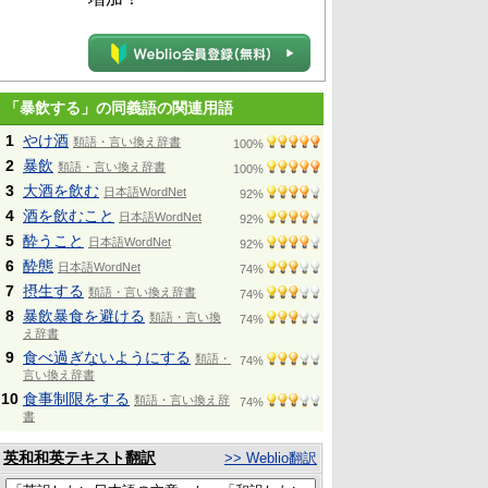
「暴飲する」の同義語の関連用語
1
やけ酒
類語・言い換え辞書
100%
2
暴飲
類語・言い換え辞書
100%
3
大酒を飲む
日本語WordNet
92%
4
酒を飲むこと
日本語WordNet
92%
5
酔うこと
日本語WordNet
92%
6
酔態
日本語WordNet
74%
7
摂生する
類語・言い換え辞書
74%
8
暴飲暴食を避ける
類語・言い換
74%
え辞書
9
食べ過ぎないようにする
類語・
74%
言い換え辞書
10
食事制限をする
類語・言い換え辞
74%
書
英和和英テキスト翻訳
>> Weblio翻訳