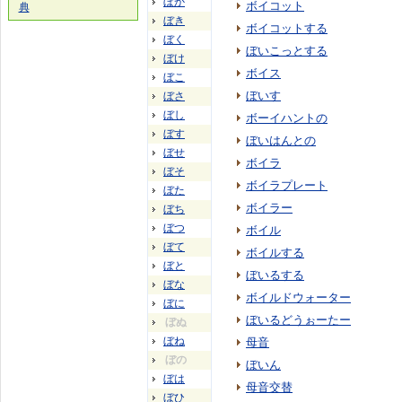
ぼか
ボイコット
典
ぼき
ボイコットする
ぼく
ぼいこっとする
ぼけ
ボイス
ぼこ
ぼいす
ぼさ
ぼし
ボーイハントの
ぼす
ぼいはんとの
ぼせ
ボイラ
ぼそ
ボイラプレート
ぼた
ボイラー
ぼち
ぼつ
ボイル
ぼて
ボイルする
ぼと
ぼいるする
ぼな
ボイルドウォーター
ぼに
ぼいるどうぉーたー
ぼぬ
ぼね
母音
ぼの
ぼいん
ぼは
母音交替
ぼひ