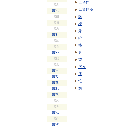
母音性
ぼふ
母音転換
ぼへ
ぼほ
防
ぼま
謗
ぼみ
矛
ぼむ
眸
ぼめ
棒
ぼも
某
ぼや
ぼゆ
望
ぼよ
房々
ぼら
房
ぼり
忙
ぼる
妨
ぼれ
ぼろ
ぼわ
ぼを
ぼん
ぼが
ぼぎ