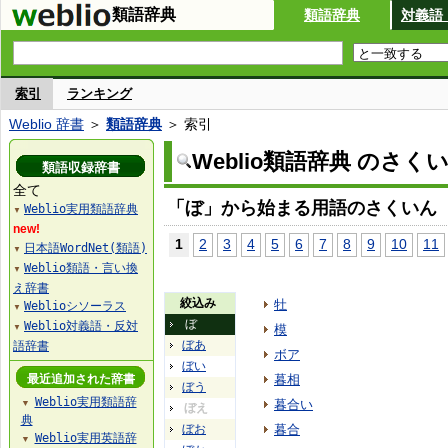
類語辞典
類語辞典
対義語
索引
ランキング
Weblio 辞書
＞
類語辞典
＞ 索引
Weblio類語辞典 のさく
類語収録辞書
全て
「ぼ」から始まる用語のさくいん
Weblio実用類語辞典
▼
new!
1
2
3
4
5
6
7
8
9
10
11
日本語WordNet(類語)
▼
Weblio類語・言い換
▼
え辞書
絞込み
牡
Weblioシソーラス
▼
ぼ
Weblio対義語・反対
模
▼
ぼあ
語辞書
ボア
ぼい
最近追加された辞書
暮相
ぼう
Weblio実用類語辞
暮合い
▼
ぼえ
典
ぼお
暮合
Weblio実用英語辞
▼