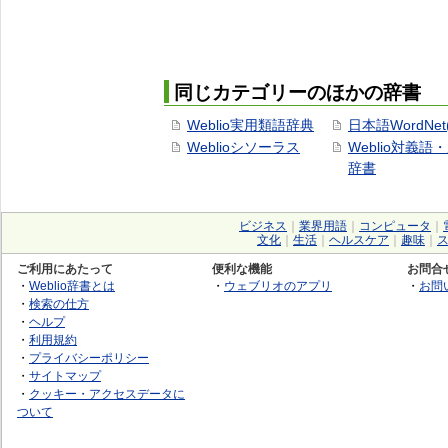
同じカテゴリーのほかの辞書
Weblio実用類語辞典
日本語WordNet
Weblioシソーラス
Weblio対義語
辞書
ビジネス
｜
業界用語
｜
コンピュータ
｜
文化
｜
生活
｜
ヘルスケア
｜
趣味
｜
ご利用にあたって
便利な機能
お問合
・
Weblio辞書とは
・
ウェブリオのアプリ
・
お問
・
検索の仕方
・
ヘルプ
・
利用規約
・
プライバシーポリシー
・
サイトマップ
・
クッキー・アクセスデータに
ついて