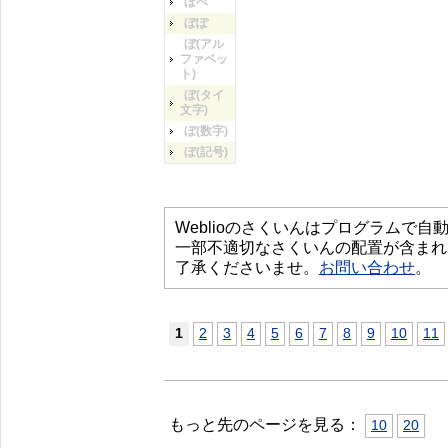
ぼぺ
ぼぽ
ぼ(アル
ファベッ
ト)
ぼ(タイ
文字)
ぼ(数字)
ぼ(記号)
Weblioのさくいんはプログラムで
一部不適切なさくいんの配置が含まれ
了承くださいませ。
お問い合わせ
。
1
2
3
4
5
6
7
8
9
10
11
もっと先のページを見る：
10
20