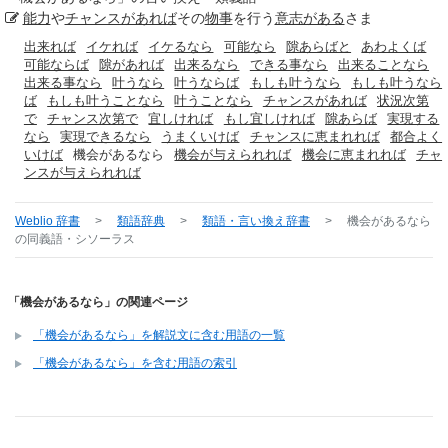
能力
や
チャンスがあれば
その
物事
を行う
意志がある
さま
出来れば
イケれば
イケるなら
可能なら
隙あらばと
あわよくば
可能ならば
隙があれば
出来るなら
できる事なら
出来ることなら
出来る事なら
叶うなら
叶うならば
もしも叶うなら
もしも叶うなら
ば
もしも叶うことなら
叶うことなら
チャンスがあれば
状況次第
で
チャンス次第で
宜しければ
もし宜しければ
隙あらば
実現する
なら
実現できるなら
うまくいけば
チャンスに恵まれれば
都合よく
いけば
機会があるなら
機会が与えられれば
機会に恵まれれば
チャ
ンスが与えられれば
Weblio 辞書
>
類語辞典
>
類語・言い換え辞書
>
機会があるなら
の同義語・シソーラス
「機会があるなら」の関連ページ
「機会があるなら」を解説文に含む用語の一覧
「機会があるなら」を含む用語の索引