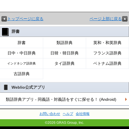
トップページに戻る
ページ上部に戻る
辞書
辞書
類語辞典
英和・和英辞典
日中・中日辞典
日韓・韓日辞典
フランス語辞典
タイ語辞典
ベトナム語辞典
インドネシア語辞典
古語辞典
Weblio公式アプリ
類語辞典アプリ - 同義語・対義語をすぐに探せる！ (Android)
お問い合わせ
ヘルプ
会社情報
©2026 GRAS Group, Inc.