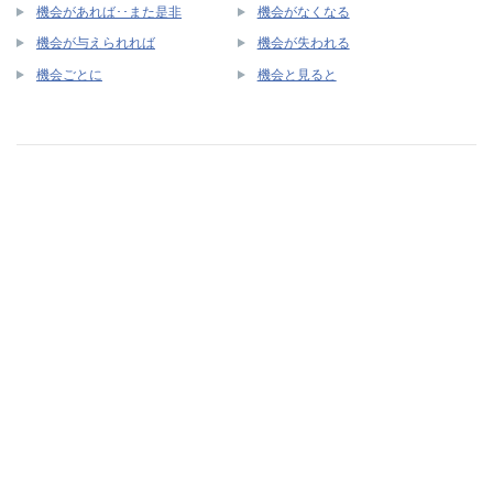
機会があれば･･また是非
機会がなくなる
機会が与えられれば
機会が失われる
機会ごとに
機会と見ると