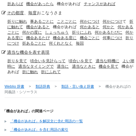
折あらば
機会があったら
機会があれば
チャンスがあれば
その都度
、
毎度
おこなうさま
折りに触れ
事あるごとに
ことごとに
何かにつけ
何かにつけ
て
折
に触れて
機会があると
機会があれば
何かあると
何かと
何かある
ごとに
何かの度に
しょっちゅう
折りにふれ
何かあるたびに
何か
ある度に
機会あるたび
機会ある度に
機会ごとに
何事につけ
折り
につけ
折あるごとに
何くれとなく
毎回
適当な
機会
を表す
表現
折りを見て
頃合いを見計らって
頃合いを見て
適当な時機に
よい潮
時に
適当なタイミングで
適当に
適当なときに
機会を見て
機会が
あれば
折に触れ
折にふれて
Weblio 辞書
>
類語辞典
>
類語・言い換え辞書
>
機会があれば
の
同義語・シソーラス
「機会があれば」の関連ページ
「機会があれば」を解説文に含む用語の一覧
「機会があれば」を含む用語の索引