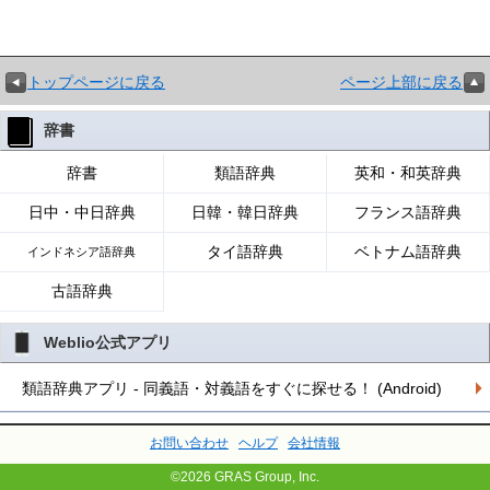
トップページに戻る
ページ上部に戻る
辞書
辞書
類語辞典
英和・和英辞典
日中・中日辞典
日韓・韓日辞典
フランス語辞典
タイ語辞典
ベトナム語辞典
インドネシア語辞典
古語辞典
Weblio公式アプリ
類語辞典アプリ - 同義語・対義語をすぐに探せる！ (Android)
お問い合わせ
ヘルプ
会社情報
©2026 GRAS Group, Inc.