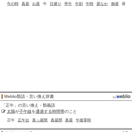
午の時
真昼
お昼
午
日盛り
亭午
午刻
午時
昼なか
御昼
昼
Weblio類語・言い換え辞書
「
正午
」の言い換え・類義語
太陽
が
子午線
を
通過する
時間帯
のこと
正午
正午台
真っ昼間
真昼間
真昼
午後零時