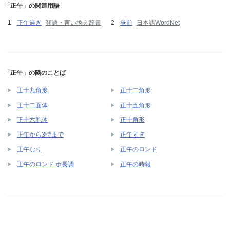
「正午」の関連用語
正午過ぎ
類語・言い換え辞書
昼前
日本語WordNet
「正午」の隣のことば
正十九角形
正十二角形
正十二面体
正十五角形
正十六胞体
正十角形
正午から3時まで
正午すぎ
正午なり
正午のロンド
正午のロンド ホ長調
正午の時報